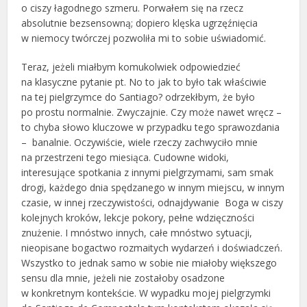
o ciszy łagodnego szmeru. Porwałem się na rzecz
absolutnie bezsensowną; dopiero klęska ugrzęźnięcia
w niemocy twórczej pozwoliła mi to sobie uświadomić.
Teraz, jeżeli miałbym komukolwiek odpowiedzieć
na klasyczne pytanie pt. No to jak to było tak właściwie
na tej pielgrzymce do Santiago? odrzekłbym, że było
po prostu normalnie. Zwyczajnie. Czy może nawet wręcz –
to chyba słowo kluczowe w przypadku tego sprawozdania
– banalnie. Oczywiście, wiele rzeczy zachwyciło mnie
na przestrzeni tego miesiąca. Cudowne widoki,
interesujące spotkania z innymi pielgrzymami, sam smak
drogi, każdego dnia spędzanego w innym miejscu, w innym
czasie, w innej rzeczywistości, odnajdywanie Boga w ciszy
kolejnych kroków, lekcje pokory, pełne wdzięczności
znużenie. I mnóstwo innych, całe mnóstwo sytuacji,
nieopisane bogactwo rozmaitych wydarzeń i doświadczeń.
Wszystko to jednak samo w sobie nie miałoby większego
sensu dla mnie, jeżeli nie zostałoby osadzone
w konkretnym kontekście. W wypadku mojej pielgrzymki