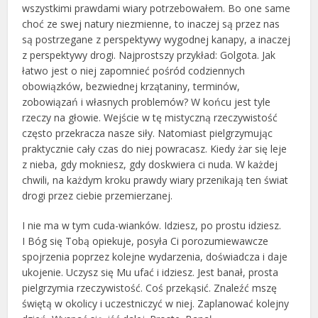
wszystkimi prawdami wiary potrzebowałem. Bo one same
choć ze swej natury niezmienne, to inaczej są przez nas
są postrzegane z perspektywy wygodnej kanapy, a inaczej
z perspektywy drogi. Najprostszy przykład: Golgota. Jak
łatwo jest o niej zapomnieć pośród codziennych
obowiązków, bezwiednej krzątaniny, terminów,
zobowiązań i własnych problemów? W końcu jest tyle
rzeczy na głowie. Wejście w tę mistyczną rzeczywistość
często przekracza nasze siły. Natomiast pielgrzymując
praktycznie cały czas do niej powracasz. Kiedy żar się leje
z nieba, gdy mokniesz, gdy doskwiera ci nuda. W każdej
chwili, na każdym kroku prawdy wiary przenikają ten świat
drogi przez ciebie przemierzanej.
I nie ma w tym cuda-wianków. Idziesz, po prostu idziesz.
I Bóg się Tobą opiekuje, posyła Ci porozumiewawcze
spojrzenia poprzez kolejne wydarzenia, doświadcza i daje
ukojenie. Uczysz się Mu ufać i idziesz. Jest banał, prosta
pielgrzymia rzeczywistość. Coś przekąsić. Znaleźć mszę
świętą w okolicy i uczestniczyć w niej. Zaplanować kolejny