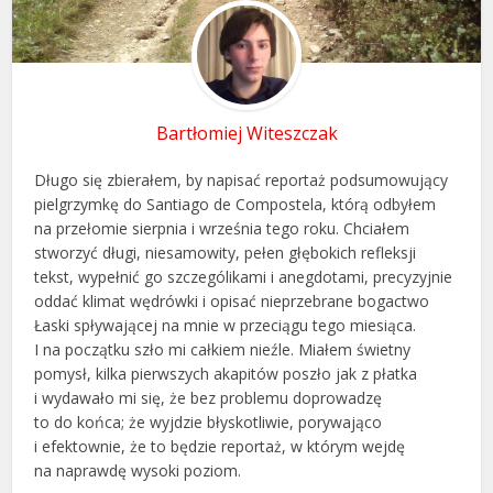
Bartłomiej Witeszczak
Długo się zbierałem, by napisać reportaż podsumowujący
pielgrzymkę do Santiago de Compostela, którą odbyłem
na przełomie sierpnia i września tego roku. Chciałem
stworzyć długi, niesamowity, pełen głębokich refleksji
tekst, wypełnić go szczególikami i anegdotami, precyzyjnie
oddać klimat wędrówki i opisać nieprzebrane bogactwo
Łaski spływającej na mnie w przeciągu tego miesiąca.
I na początku szło mi całkiem nieźle. Miałem świetny
pomysł, kilka pierwszych akapitów poszło jak z płatka
i wydawało mi się, że bez problemu doprowadzę
to do końca; że wyjdzie błyskotliwie, porywająco
i efektownie, że to będzie reportaż, w którym wejdę
na naprawdę wysoki poziom.