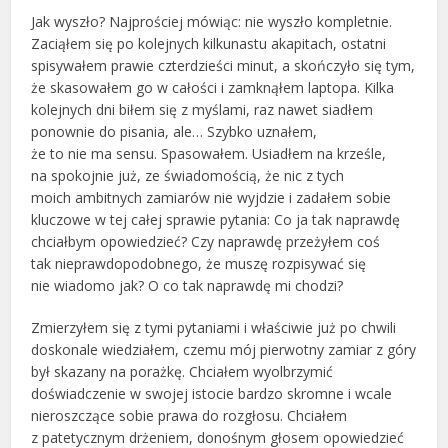
Jak wyszło? Najprościej mówiąc: nie wyszło kompletnie.
Zaciąłem się po kolejnych kilkunastu akapitach, ostatni
spisywałem prawie czterdzieści minut, a skończyło się tym,
że skasowałem go w całości i zamknąłem laptopa. Kilka
kolejnych dni biłem się z myślami, raz nawet siadłem
ponownie do pisania, ale… Szybko uznałem,
że to nie ma sensu. Spasowałem. Usiadłem na krześle,
na spokojnie już, ze świadomością, że nic z tych
moich ambitnych zamiarów nie wyjdzie i zadałem sobie
kluczowe w tej całej sprawie pytania: Co ja tak naprawdę
chciałbym opowiedzieć? Czy naprawdę przeżyłem coś
tak nieprawdopodobnego, że muszę rozpisywać się
nie wiadomo jak? O co tak naprawdę mi chodzi?
Zmierzyłem się z tymi pytaniami i właściwie już po chwili
doskonale wiedziałem, czemu mój pierwotny zamiar z góry
był skazany na porażkę. Chciałem wyolbrzymić
doświadczenie w swojej istocie bardzo skromne i wcale
nieroszczące sobie prawa do rozgłosu. Chciałem
z patetycznym drżeniem, donośnym głosem opowiedzieć