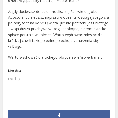
dzień. Wyspać się. iść dalej. Proste. Banał.
A gdy docierasz do celu, modlisz się żarliwie u grobu
Apostoła lub siedzisz naprzeciw oceanu rozciągającego się
po horyzont na końcu świata, już nie potrzebujesz niczego;
Twoja dusza przebywa w Bogu spokojna, niczym dziecko
śpiące potulnie w kołysce. Warto wędrować miesiąc dla
krótkiej chwili takiego pełnego pokoju zanurzenia się
w Bogu.
Warto wędrować dla cichego błogosławieństwa banału.
Like this:
Loading...