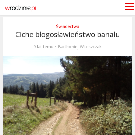
Świadectwa
Ciche błogosławieństwo banału
9 lat temu
Bartłomiej Witeszczak