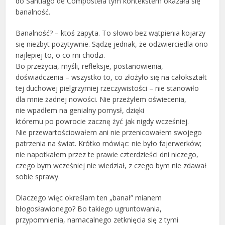
do Santiago de Compostela tym kontekstem okazała się
banalność.
Banalność? – ktoś zapyta. To słowo bez wątpienia kojarzy
się niezbyt pozytywnie. Sądzę jednak, że odzwierciedla ono
najlepiej to, o co mi chodzi.
Bo przeżycia, myśli, refleksje, postanowienia,
doświadczenia – wszystko to, co złożyło się na całokształt
tej duchowej pielgrzymiej rzeczywistości – nie stanowiło
dla mnie żadnej nowości. Nie przeżyłem oświecenia,
nie wpadłem na genialny pomysł, dzięki
któremu po powrocie zacznę żyć jak nigdy wcześniej.
Nie przewartościowałem ani nie przenicowałem swojego
patrzenia na świat. Krótko mówiąc: nie było fajerwerków;
nie napotkałem przez te prawie czterdzieści dni niczego,
czego bym wcześniej nie wiedział, z czego bym nie zdawał
sobie sprawy.
Dlaczego więc określam ten „banał” mianem
błogosławionego? Bo takiego ugruntowania,
przypomnienia, namacalnego zetknięcia się z tymi