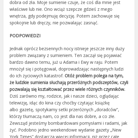
dobra od zła. Moje sumienie czuje, że coś dla mnie jest
właściwe lub nie. Ono wciąż szepcze gdzieś z mego
wnętrza, gdy podejmuję decyzję. Potem zachowuje się
spokojnie lub dręczy, nie pozwalając zasnąć.
PODPOWIEDZI
Jednak oprócz bezsennych nocy istnieje jeszcze inny duży
problem związany z sumieniem. Ten zaczął się pojawiać
bardzo dawno temu, już u Adama i Ewy w raju. Potem
mnożył się i potęgował, doprowadzając następnych ludzi
do ich życiowych katastrof.
Otóż problem polega na tym,
że ludzkie sumienia słuchają przeróżnych podszeptów, czyli
pozwalają się kształtować przez wiele różnych czynników.
Dziś zarówno my, rodzice, jak i nasze dzieci, oglądając
telewizję, idąc do kina czy choćby czytając książkę
albo gazetę, spotykamy setki przeróżnych „doradców”,
którzy tłumaczą nam, co jest dla nas dobre, a co złe.
Zewsząd jesteśmy bombardowani pomysłami i radami, jak
żyć. Podobno jedno weekendowe wydanie gazety „New
York Times” dostarcza więcej informacji, niż przez całe