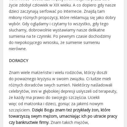
życie zdobył człowiek w XIX wieku. A co dopiero gdy nasze
dzieci zaczynają serfować po Internecie. Znajdą tam
miliony różnych propozycji, które reklamują się jako dobry
wybór. Gdy oglądamy i czytamy to wszystko, gdy tego
słuchamy, dobrowolnie wystawiamy nasze delikatne
sumienia na te czynniki. Po pewnym czasie dochodzimy
do niepokojącego wniosku, że sumienie sumieniu
nierówne.
DORADCY
Znam wiele małżeństw i wielu rodziców, którzy doszli
do poważnego kryzysu w swoim związku. Ci ludzie mieli
różnych doradców swych sumień. Niektórzy naśladowali
celebrytów, inni w głębokiej depresji usłyszeli od terapeuty,
że każdy ma prawo do swojego szczęścia. Uciekli
więc od małżonka i dzieci, goniąc za jakimś nowym
szczęściem.
Dzięki Bogu znam też przykłady żon, które
towarzyszą swym mężom, umacniając ich po utracie pracy
czy bankructwie firmy.
Znam takich mężów,