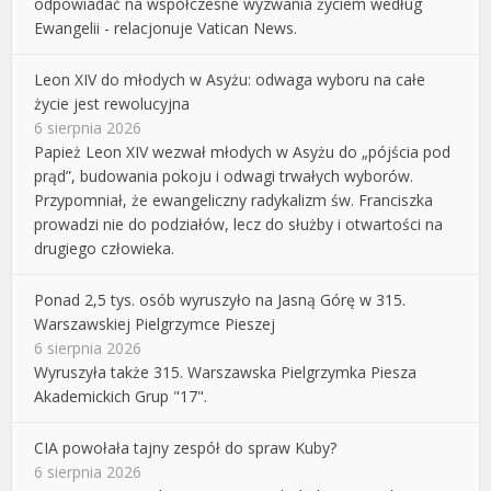
odpowiadać na współczesne wyzwania życiem według
Ewangelii - relacjonuje Vatican News.
Leon XIV do młodych w Asyżu: odwaga wyboru na całe
życie jest rewolucyjna
6 sierpnia 2026
Papież Leon XIV wezwał młodych w Asyżu do „pójścia pod
prąd”, budowania pokoju i odwagi trwałych wyborów.
Przypomniał, że ewangeliczny radykalizm św. Franciszka
prowadzi nie do podziałów, lecz do służby i otwartości na
drugiego człowieka.
Ponad 2,5 tys. osób wyruszyło na Jasną Górę w 315.
Warszawskiej Pielgrzymce Pieszej
6 sierpnia 2026
Wyruszyła także 315. Warszawska Pielgrzymka Piesza
Akademickich Grup "17".
CIA powołała tajny zespół do spraw Kuby?
6 sierpnia 2026