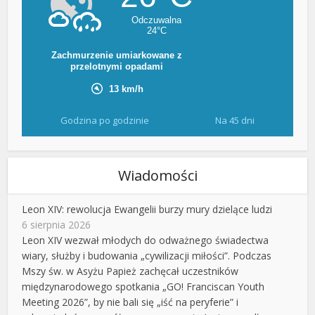
Godzina po godzinie
Na 45 dni
Wiadomości
Leon XIV: rewolucja Ewangelii burzy mury dzielące ludzi
6 sierpnia 2026
Leon XIV wezwał młodych do odważnego świadectwa
wiary, służby i budowania „cywilizacji miłości”. Podczas
Mszy św. w Asyżu Papież zachęcał uczestników
międzynarodowego spotkania „GO! Franciscan Youth
Meeting 2026”, by nie bali się „iść na peryferie” i