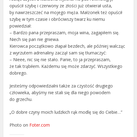
opuścił szybę i czerwony ze złości już otwierał usta,
by nawrzeszczeć na mojego męża. Małżonek też opuścił
szybę w tym czasie i obróciwszy twarz ku niemu
powiedział:
– Bardzo pana przepraszam, moja wina, zagapiłem się.
Niech się pan nie gniewa.
Kierowca początkowo złapał bezdech, ale później walcząc
z wyrzutem adrenaliny zaczął sam się tłumaczyć:
– Nieee, nic się nie stało. Panie, to ja przepraszam,
że tak trąbiłem. Każdemu się może zdarzyć. Wszystkiego
dobrego.
Jesteśmy odpowiedzialni także za czystość drugiego
człowieka, abyśmy nie stali się dla niego powodem
do grzechu.
„O dobre czyny moich ludzkich rąk modlę się do Ciebie…”
Photo on
Foter.com