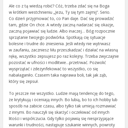
Ale co z tą wiedzą robić? Cóż, trzeba zdać się na Boga
w krótkim westchnieniu „Jezu, Ty się tym zajmij”. Serio.
Co dzień przyjmować to, co Pan daje. Dać się prowadzić
tam, gdzie On chce. A wtedy zaczną nadarzać się okazje,
zaczną pojawiać się ludzie. Albo inaczej… Bóg rozpocznie
sprzątanie twojego podwórka. Spotkają cię sytuacje
bolesne i trudne do zniesienia. Jeśli wtedy nie wytrwasz
w zaufaniu, zaczniesz Mu przeszkadzać i działać na własną
rękę, wszystko zepsujesz po raz kolejny. Trzeba zwyczajnie
pozostać w ufności i modlitwie…przetrwać. Pozwolić
wysprzątać i zdezynfekować to wszystko, co się
nabałaganiło. Czasem taka naprawa boli, tak jak ząb,
który się zepsuł.
To jeszcze nie wszystko. Ludzie mają tendencję do tego,
że krytykują i oceniają innych. Bo lubią, bo to ich hobby lub
sposób na zabicie czasu, albo tylko tak umieją rozmawiać
z innymi. Bo nauczyli się skarżyć i oczekiwać od innych
litości i współczucia. Gdy tylko pojawią się niesprzyjające
warunki i trudności, następuje szukanie winnych, powroty