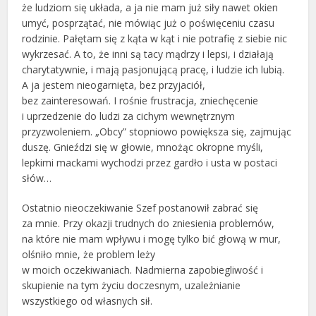
że ludziom się układa, a ja nie mam już siły nawet okien
umyć, posprzątać, nie mówiąc już o poświęceniu czasu
rodzinie. Pałętam się z kąta w kąt i nie potrafię z siebie nic
wykrzesać. A to, że inni są tacy mądrzy i lepsi, i działają
charytatywnie, i mają pasjonującą pracę, i ludzie ich lubią.
A ja jestem nieogarnięta, bez przyjaciół,
bez zainteresowań. I rośnie frustracja, zniechęcenie
i uprzedzenie do ludzi za cichym wewnętrznym
przyzwoleniem. „Obcy” stopniowo powiększa się, zajmując
duszę. Gnieździ się w głowie, mnożąc okropne myśli,
lepkimi mackami wychodzi przez gardło i usta w postaci
słów…
Ostatnio nieoczekiwanie Szef postanowił zabrać się
za mnie. Przy okazji trudnych do zniesienia problemów,
na które nie mam wpływu i mogę tylko bić głową w mur,
olśniło mnie, że problem leży
w moich oczekiwaniach. Nadmierna zapobiegliwość i
skupienie na tym życiu doczesnym, uzależnianie
wszystkiego od własnych sił.