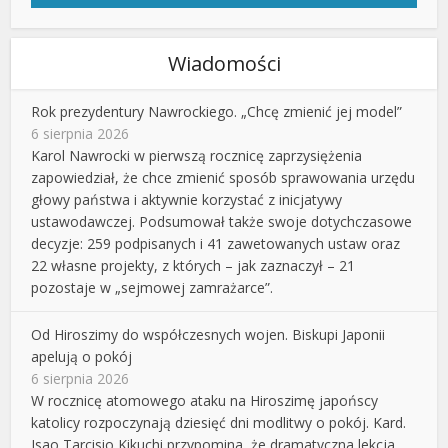
Wiadomości
Rok prezydentury Nawrockiego. „Chcę zmienić jej model”
6 sierpnia 2026
Karol Nawrocki w pierwszą rocznicę zaprzysiężenia
zapowiedział, że chce zmienić sposób sprawowania urzędu
głowy państwa i aktywnie korzystać z inicjatywy
ustawodawczej. Podsumował także swoje dotychczasowe
decyzje: 259 podpisanych i 41 zawetowanych ustaw oraz
22 własne projekty, z których – jak zaznaczył – 21
pozostaje w „sejmowej zamrażarce”.
Od Hiroszimy do współczesnych wojen. Biskupi Japonii
apelują o pokój
6 sierpnia 2026
W rocznicę atomowego ataku na Hiroszimę japońscy
katolicy rozpoczynają dziesięć dni modlitwy o pokój. Kard.
Isao Tarcisio Kikuchi przypomina, że dramatyczna lekcja