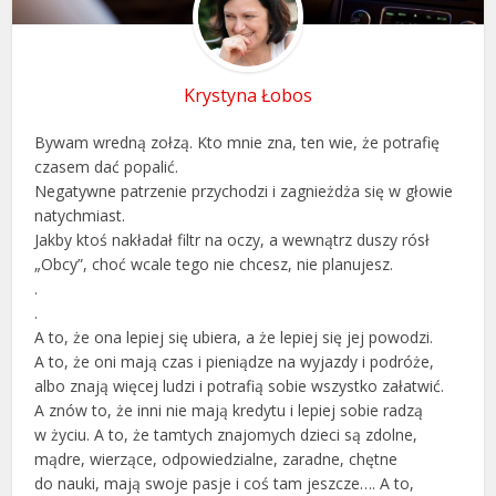
Krystyna Łobos
Bywam wredną zołzą. Kto mnie zna, ten wie, że potrafię
czasem dać popalić.
Negatywne patrzenie przychodzi i zagnieżdża się w głowie
natychmiast.
Jakby ktoś nakładał filtr na oczy, a wewnątrz duszy rósł
„Obcy”, choć wcale tego nie chcesz, nie planujesz.
.
.
A to, że ona lepiej się ubiera, a że lepiej się jej powodzi.
A to, że oni mają czas i pieniądze na wyjazdy i podróże,
albo znają więcej ludzi i potrafią sobie wszystko załatwić.
A znów to, że inni nie mają kredytu i lepiej sobie radzą
w życiu. A to, że tamtych znajomych dzieci są zdolne,
mądre, wierzące, odpowiedzialne, zaradne, chętne
do nauki, mają swoje pasje i coś tam jeszcze…. A to,