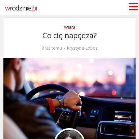
Wiara
Co cię napędza?
9 lat temu
Krystyna Łobos