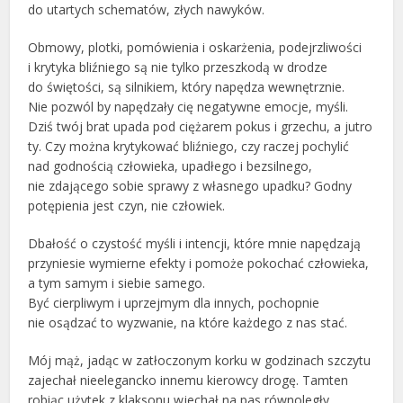
do utartych schematów, złych nawyków.
Obmowy, plotki, pomówienia i oskarżenia, podejrzliwości
i krytyka bliźniego są nie tylko przeszkodą w drodze
do świętości, są silnikiem, który napędza wewnętrznie.
Nie pozwól by napędzały cię negatywne emocje, myśli.
Dziś twój brat upada pod ciężarem pokus i grzechu, a jutro
ty. Czy można krytykować bliźniego, czy raczej pochylić
nad godnością człowieka, upadłego i bezsilnego,
nie zdającego sobie sprawy z własnego upadku? Godny
potępienia jest czyn, nie człowiek.
Dbałość o czystość myśli i intencji, które mnie napędzają
przyniesie wymierne efekty i pomoże pokochać człowieka,
a tym samym i siebie samego.
Być cierpliwym i uprzejmym dla innych, pochopnie
nie osądzać to wyzwanie, na które każdego z nas stać.
Mój mąż, jadąc w zatłoczonym korku w godzinach szczytu
zajechał nieelegancko innemu kierowcy drogę. Tamten
robiąc użytek z klaksonu wjechał na pas równoległy,