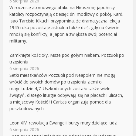
6 sierpnia 2026
W rocznicę atomowego ataku na Hiroszimę japońscy
katolicy rozpoczynają dziesięć dni modlitwy o pokój. Kard.
Isao Tarcisio Kikuchi przypomina, że dramatyczna lekcja
1945 roku pozostaje aktualna także dziś, gdy na świecie
mnożą się konflikty, a Japonia zwiększa swój potencjał
militarny.
Zamknięte kościoły, Msze pod gołym niebem. Pozzuoli po
trzęsieniu
6 sierpnia 2026
Setki mieszkańców Pozzuoli pod Neapolem nie mogą
wrócić do swoich domów po trzęsieniu ziemi o
magnitudzie 4,7. Uszkodzonych zostało także wiele
świątyń, dlatego liturgie odbywają się na placach i ulicach,
a miejscowy Kościół i Caritas organizują pomoc dla
poszkodowanych.
Leon XIV: rewolucja Ewangelii burzy mury dzielące ludzi
6 sierpnia 2026