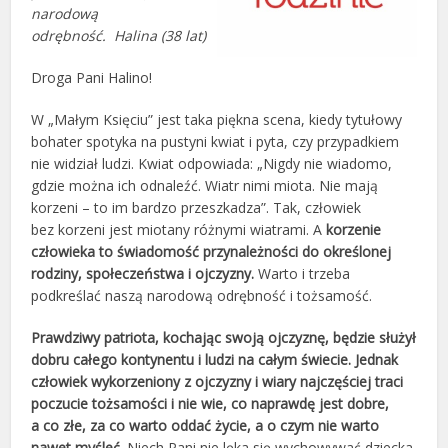
narodową
odrębność. Halina (38 lat)
Droga Pani Halino!
W „Małym Księciu” jest taka piękna scena, kiedy tytułowy
bohater spotyka na pustyni kwiat i pyta, czy przypadkiem
nie widział ludzi. Kwiat odpowiada: „Nigdy nie wiadomo,
gdzie można ich odnaleźć. Wiatr nimi miota. Nie mają
korzeni – to im bardzo przeszkadza”. Tak, człowiek
bez korzeni jest miotany różnymi wiatrami. A
korzenie
człowieka to świadomość przynależności do określonej
rodziny, społeczeństwa i ojczyzny.
Warto i trzeba
podkreślać naszą narodową odrębność i tożsamość.
Prawdziwy patriota, kochając swoją ojczyznę, będzie służył
dobru całego kontynentu i ludzi na całym świecie. Jednak
człowiek wykorzeniony z ojczyzny i wiary najczęściej traci
poczucie tożsamości i nie wie, co naprawdę jest dobre,
a co złe, za co warto oddać życie, a o czym nie warto
nawet myśleć.
Niech Pani nie lęka się wychowywać dziecka