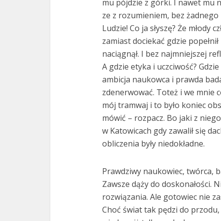
mu pójdzie z górki. I nawet mu ni
ze z rozumieniem, bez żadnego 
Ludzie! Co ja słyszę? Że młody c
zamiast dociekać gdzie popełnił
naciągnął. I bez najmniejszej re
A gdzie etyka i uczciwość? Gdzie
ambicja naukowca i prawda bad
zdenerwować. Toteż i we mnie co
mój tramwaj i to było koniec obs
mówić – rozpacz. Bo jaki z nieg
w Katowicach gdy zawalił się d
obliczenia były niedokładne.
Prawdziwy naukowiec, twórca, b
Zawsze dąży do doskonałości. Ni
rozwiązania. Ale gotowiec nie za
Choć świat tak pędzi do przodu,