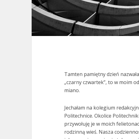
Tamten pamiętny dzień nazwałam
„czarny czwartek”, to w moim od
miano.
Jechałam na kolegium redakcyjn
Politechnice. Okolice Politechni
przywołuję je w moich felietona
rodzinną wieś. Nasza codziennoś