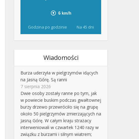
Godzina po godzinie
Na 45 dni
Wiadomości
Burza uderzyła w pielgrzymów idących
na Jasną Górę. Są ranni
7 sierpnia 2026
Dwie osoby zostały ranne po tym, jak
w powiecie buskim podczas gwałtownej
burzy drzewo przewróciło się na grupę
około 50 pielgrzymów zmierzających na
Jasną Górę. W całym kraju strażacy
interweniowali w czwartek 1240 razy w
związku z burzami i silnym wiatrem;