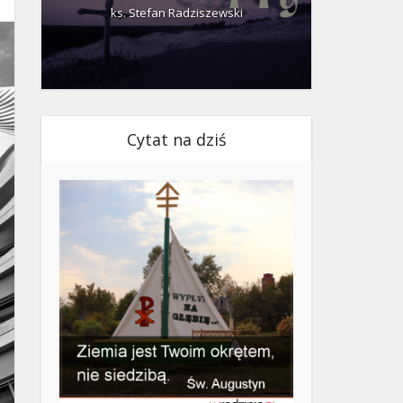
ks. Stefan Radziszewski
ks.
Cytat na dziś