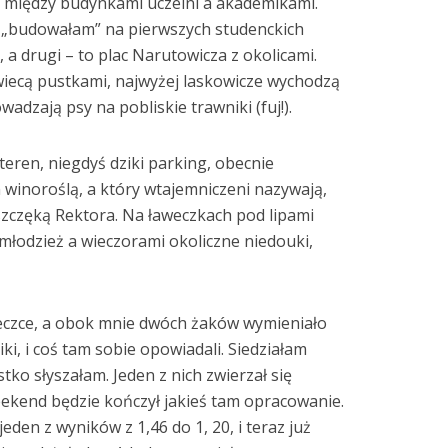
i między budynkami uczelni a akademikami.
ą „budowałam” na pierwszych studenckich
 a drugi – to plac Narutowicza z okolicami.
wiecą pustkami, najwyżej laskowicze wychodzą
adzają psy na pobliskie trawniki (fuj!).
ren, niegdyś dziki parking, obecnie
inoroślą, a który wtajemniczeni nazywają,
szczęką Rektora. Na ławeczkach pod lipami
 młodzież a wieczorami okoliczne niedouki,
eczce, a obok mnie dwóch żaków wymieniało
iki, i coś tam sobie opowiadali. Siedziałam
tko słyszałam. Jeden z nich zwierzał się
eekend będzie kończył jakieś tam opracowanie.
eden z wyników z 1,46 do 1, 20, i teraz już