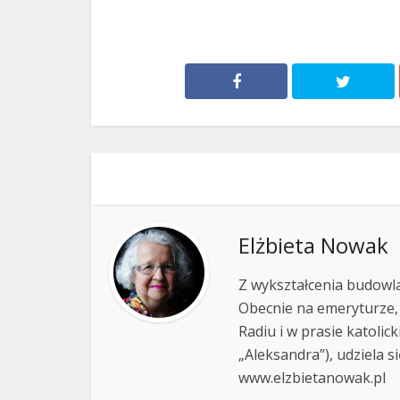
Elżbieta Nowak
Z wykształcenia budowla
Obecnie na emeryturze,
Radiu i w prasie katolic
„Aleksandra”), udziela si
www.elzbietanowak.pl