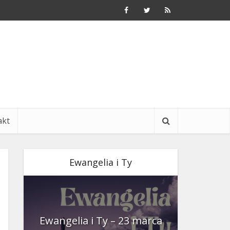
akt
Ewangelia i Ty
nia
Ewangelia i Ty – 23 marca
Ewangeli