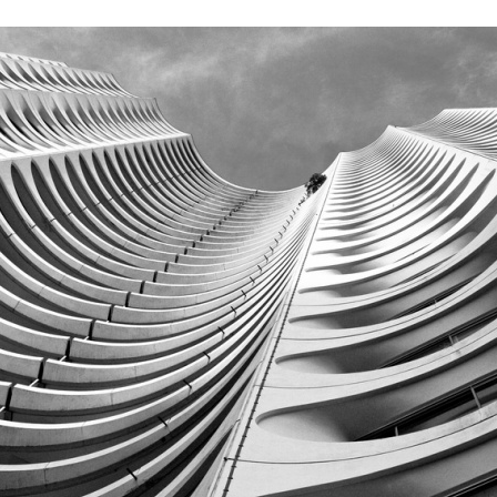
Stefan Radziszewski
ks. Stefan Radziszewski