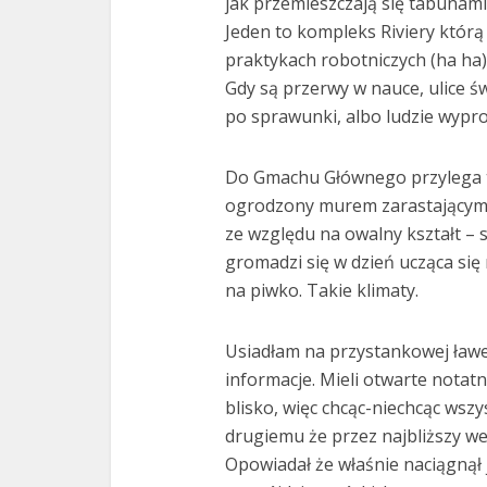
jak przemieszczają się tabunam
Jeden to kompleks Riviery któr
praktykach robotniczych (ha ha),
Gdy są przerwy w nauce, ulice ś
po sprawunki, albo ludzie wyprow
Do Gmachu Głównego przylega te
ogrodzony murem zarastającym w
ze względu na owalny kształt – 
gromadzi się w dzień ucząca się
na piwko. Takie klimaty.
Usiadłam na przystankowej ław
informacje. Mieli otwarte notatn
blisko, więc chcąc-niechcąc wszys
drugiemu że przez najbliższy w
Opowiadał że właśnie naciągnął j