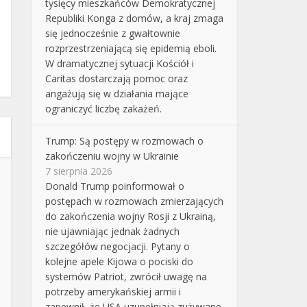
tysięcy mieszkańców Demokratycznej
Republiki Konga z domów, a kraj zmaga
się jednocześnie z gwałtownie
rozprzestrzeniającą się epidemią eboli.
W dramatycznej sytuacji Kościół i
Caritas dostarczają pomoc oraz
angażują się w działania mające
ograniczyć liczbę zakażeń.
Trump: Są postępy w rozmowach o
zakończeniu wojny w Ukrainie
7 sierpnia 2026
Donald Trump poinformował o
postępach w rozmowach zmierzających
do zakończenia wojny Rosji z Ukrainą,
nie ujawniając jednak żadnych
szczegółów negocjacji. Pytany o
kolejne apele Kijowa o pociski do
systemów Patriot, zwrócił uwagę na
potrzeby amerykańskiej armii i
zapewnił, że USA uzupełniają zużywane