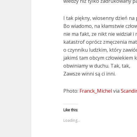
wiedzy niż tylko zadrukowany pa
I tak piękny, wiosenny dzień na 
Bo wiadomo, na kłamstwie człowi
nie ma fakt, ze nikt nie widział
katastrof oprócz zmęczenia mat
o czynniku ludzkim, który zawiód
jakimś tam obcym człowiekiem k
obwiniamy w duchu. Tak, tak,
Zawsze winni są ci inni.
Photo:
Franck_Michel
via
Scandi
Like this:
Loading...