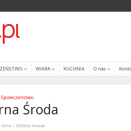
CZEŃSTWO
WIARA
KUCHNIA
O nas
Kont
Społeczeństwo
rna Środa
a i Ty – 29 grudnia
Ewangelia i Ty – 27 grud
t temu
Elżbieta Nowak