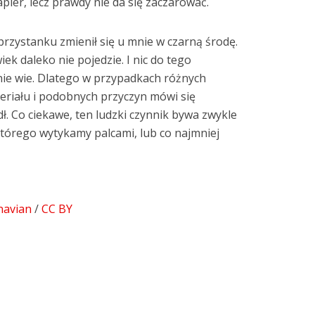
pier, lecz prawdy nie da się zaczarować.
przystanku zmienił się u mnie w czarną środę.
ek daleko nie pojedzie. I nic do tego
 i nie wie. Dlatego w przypadkach różnych
eriału i podobnych przyczyn mówi się
ł. Co ciekawe, ten ludzki czynnik bywa zwykle
tórego wytykamy palcami, lub co najmniej
navian
/
CC BY