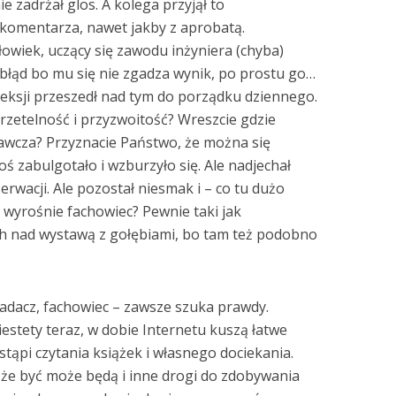
e zadrżał glos. A kolega przyjął to
komentarza, nawet jakby z aprobatą.
złowiek, uczący się zawodu inżyniera (chyba)
 błąd bo mu się nie zgadza wynik, po prostu go…
fleksji przeszedł nad tym do porządku dziennego.
 rzetelność i przyzwoitość? Wreszcie gdzie
awcza? Przyznacie Państwo, że można się
ś zabulgotało i wzburzyło się. Ale nadjechał
erwacji. Ale pozostał niesmak i – co tu dużo
o wyrośnie fachowiec? Pewnie taki jak
ach nad wystawą z gołębiami, bo tam też podobno
adacz, fachowiec – zawsze szuka prawdy.
estety teraz, w dobie Internetu kuszą łatwe
stąpi czytania książek i własnego dociekania.
 że być może będą i inne drogi do zdobywania