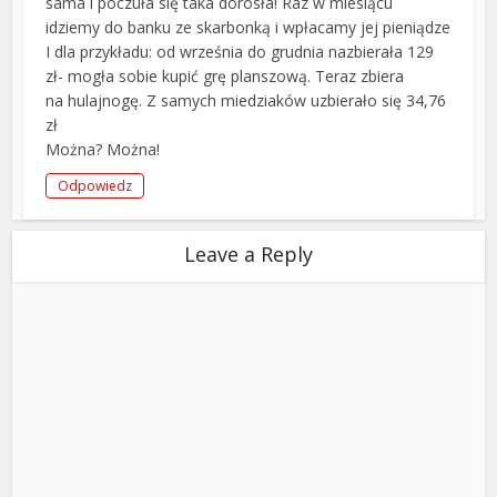
sama i poczuła się taka dorosła! Raz w miesiącu
idziemy do banku ze skarbonką i wpłacamy jej pieniądze
I dla przykładu: od września do grudnia nazbierała 129
zł- mogła sobie kupić grę planszową. Teraz zbiera
na hulajnogę. Z samych miedziaków uzbierało się 34,76
zł
Można? Można!
Odpowiedz
Leave a Reply