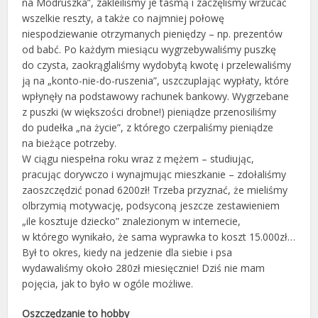
na Modruszka”, zakleiliśmy je taśmą i zaczęliśmy wrzucać
wszelkie reszty, a także co najmniej połowę
niespodziewanie otrzymanych pieniędzy – np. prezentów
od babć. Po każdym miesiącu wygrzebywaliśmy puszkę
do czysta, zaokrąglaliśmy wydobytą kwotę i przelewaliśmy
ją na „konto-nie-do-ruszenia”, uszczuplając wypłaty, które
wpłynęły na podstawowy rachunek bankowy. Wygrzebane
z puszki (w większości drobne!) pieniądze przenosiliśmy
do pudełka „na życie”, z którego czerpaliśmy pieniądze
na bieżące potrzeby.
W ciągu niespełna roku wraz z mężem – studiując,
pracując dorywczo i wynajmując mieszkanie – zdołaliśmy
zaoszczędzić ponad 6200zł! Trzeba przyznać, że mieliśmy
olbrzymią motywację, podsyconą jeszcze zestawieniem
„ile kosztuje dziecko” znalezionym w internecie,
w którego wynikało, że sama wyprawka to koszt 15.000zł…
Był to okres, kiedy na jedzenie dla siebie i psa
wydawaliśmy około 280zł miesięcznie! Dziś nie mam
pojęcia, jak to było w ogóle możliwe.
Oszczędzanie to hobby