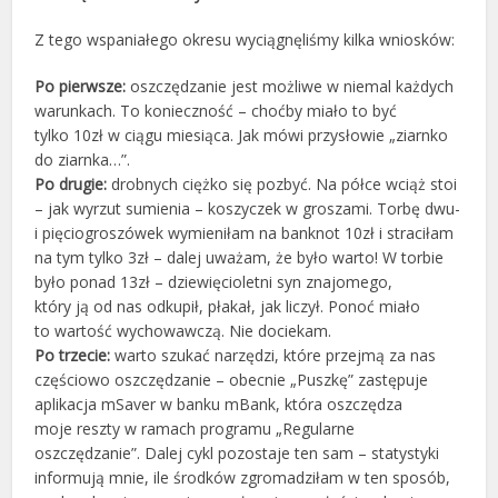
Z tego wspaniałego okresu wyciągnęliśmy kilka wniosków:
Po pierwsze:
oszczędzanie jest możliwe w niemal każdych
warunkach. To konieczność – choćby miało to być
tylko 10zł w ciągu miesiąca. Jak mówi przysłowie „ziarnko
do ziarnka…”.
Po drugie:
drobnych ciężko się pozbyć. Na półce wciąż stoi
– jak wyrzut sumienia – koszyczek w groszami. Torbę dwu-
i pięciogroszówek wymieniłam na banknot 10zł i straciłam
na tym tylko 3zł – dalej uważam, że było warto! W torbie
było ponad 13zł – dziewięcioletni syn znajomego,
który ją od nas odkupił, płakał, jak liczył. Ponoć miało
to wartość wychowawczą. Nie dociekam.
Po trzecie:
warto szukać narzędzi, które przejmą za nas
częściowo oszczędzanie – obecnie „Puszkę” zastępuje
aplikacja mSaver w banku mBank, która oszczędza
moje reszty w ramach programu „Regularne
oszczędzanie”. Dalej cykl pozostaje ten sam – statystyki
informują mnie, ile środków zgromadziłam w ten sposób,