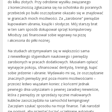
do kilku złotych. Przy odrobinie wysiłku związanego
z koniecznością zgłaszania się na ochotnika do porannych
przebieżek po bułki oszczędzanie okazało się w znajdować
w granicach moich możliwości. Za „zarobione” pieniądze
kupowałam ubrania, książki i słodycze. Mój starszy brat
w ten sam sposób dokupował sprzęt komputerowy.
Młodszy zaś finansował sobie wyprawy na pizzę
i akcesoria do piłki nożnej.
Na studiach utrzymywałam się w większości sama
z niewielkiego stypendium naukowego i pieniędzy
zarobionych w pracach dodatkowych. Musiałam opłacić
wynajęcie pokoju, sfinansować dentystę, treningi, kupić
sobie jedzenie i ubranie. Wydawało mi się, że oszczędzanie
znacznych pieniędzy jest poza moimi możliwościami –
przecież ledwo wiązałam koniec z końcem! Jednak
pewnego dnia usłyszałam o pewnej zaradnej niewieście,
która z pieniędzy ze sprzedaży ręcznie malowanych
kubków zaoszczędziła na samochód kempingowy!
Zaczęłam szukać sposobu na moje finanse. Tak narodził
się pomysł, aby przestać tuczyć uczelniane automaty