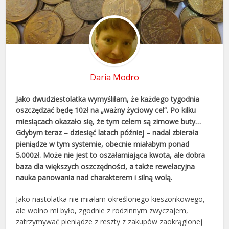
Daria Modro
Jako dwudziestolatka wymyśliłam, że każdego tygodnia
oszczędzać będę 10zł na „ważny życiowy cel”. Po kilku
miesiącach okazało się, że tym celem są zimowe buty…
Gdybym teraz – dziesięć latach później – nadal zbierała
pieniądze w tym systemie, obecnie miałabym ponad
5.000zł. Może nie jest to oszałamiająca kwota, ale dobra
baza dla większych oszczędności, a także rewelacyjna
nauka panowania nad charakterem i silną wolą.
Jako nastolatka nie miałam określonego kieszonkowego,
ale wolno mi było, zgodnie z rodzinnym zwyczajem,
zatrzymywać pieniądze z reszty z zakupów zaokrąglonej