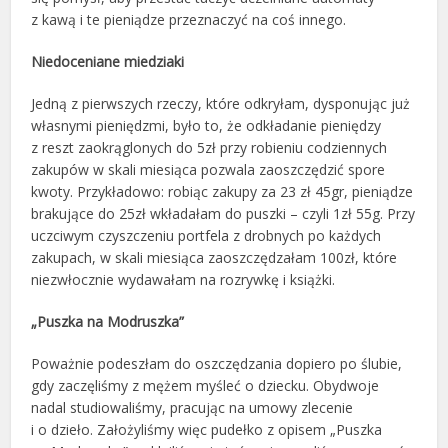
z kawą i te pieniądze przeznaczyć na coś innego.
Niedoceniane miedziaki
Jedną z pierwszych rzeczy, które odkryłam, dysponując już
własnymi pieniędzmi, było to, że odkładanie pieniędzy
z reszt zaokrąglonych do 5zł przy robieniu codziennych
zakupów w skali miesiąca pozwala zaoszczędzić spore
kwoty. Przykładowo: robiąc zakupy za 23 zł 45gr, pieniądze
brakujące do 25zł wkładałam do puszki – czyli 1zł 55g. Przy
uczciwym czyszczeniu portfela z drobnych po każdych
zakupach, w skali miesiąca zaoszczędzałam 100zł, które
niezwłocznie wydawałam na rozrywkę i książki.
„Puszka na Modruszka”
Poważnie podeszłam do oszczędzania dopiero po ślubie,
gdy zaczęliśmy z mężem myśleć o dziecku. Obydwoje
nadal studiowaliśmy, pracując na umowy zlecenie
i o dzieło. Założyliśmy więc pudełko z opisem „Puszka