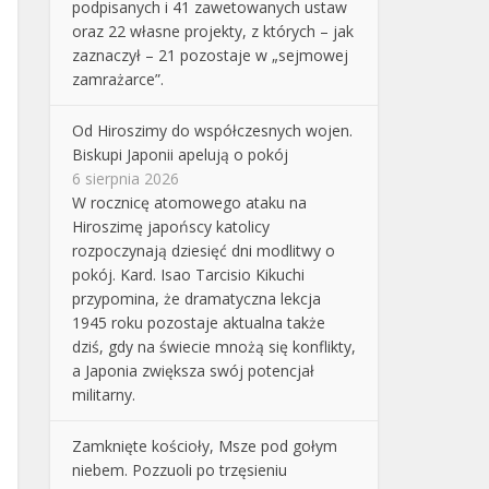
podpisanych i 41 zawetowanych ustaw
oraz 22 własne projekty, z których – jak
zaznaczył – 21 pozostaje w „sejmowej
zamrażarce”.
Od Hiroszimy do współczesnych wojen.
Biskupi Japonii apelują o pokój
6 sierpnia 2026
W rocznicę atomowego ataku na
Hiroszimę japońscy katolicy
rozpoczynają dziesięć dni modlitwy o
pokój. Kard. Isao Tarcisio Kikuchi
przypomina, że dramatyczna lekcja
1945 roku pozostaje aktualna także
dziś, gdy na świecie mnożą się konflikty,
a Japonia zwiększa swój potencjał
militarny.
Zamknięte kościoły, Msze pod gołym
niebem. Pozzuoli po trzęsieniu