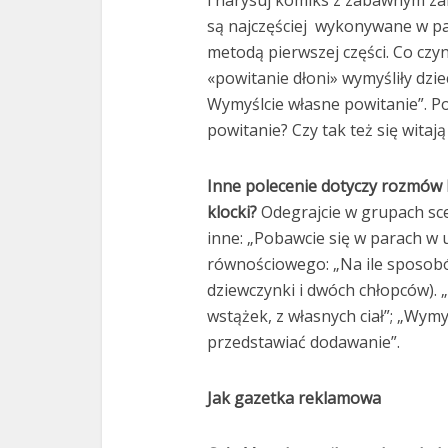
i narysuj komiks z zabawnym za
są najczęściej wykonywane w pa
metodą pierwszej części. Co czyni
«powitanie dłoni» wymyśliły dziec
Wymyślcie własne powitanie”. P
powitanie? Czy tak też się witają
Inne polecenie dotyczy rozmów
klocki?
Odegrajcie w grupach sc
inne: „Pobawcie się w parach w 
równościowego: „Na ile sposobó
dziewczynki i dwóch chłopców). „
wstążek, z własnych ciał”; „Wym
przedstawiać dodawanie”.
Jak gazetka reklamowa