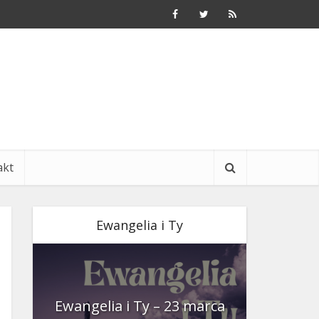
akt
Ewangelia i Ty
nia
Ewangelia i Ty – 23 marca
Ewangeli