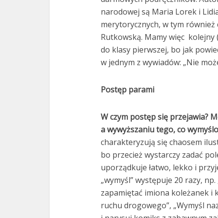
narodowej są Maria Lorek i Lid
merytorycznych, w tym również
Rutkowską. Mamy więc kolejny 
do klasy pierwszej, bo jak powie
w jednym z wywiadów: „Nie może
Postęp parami
W czym postęp się przejawia? Mo
a wywyższaniu tego, co wymyślo
charakteryzują się chaosem ilu
bo przecież wystarczy zadać pol
uporządkuje łatwo, lekko i przy
„wymyśl” występuje 20 razy, np
zapamiętać imiona koleżanek i 
ruchu drogowego”, „Wymyśl nazw