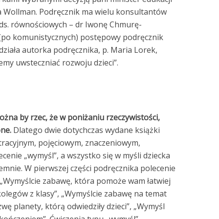
ia Wollman. Podręcznik ma wielu konsultantów
 ds. równościowych – dr Iwonę Chmurę-
(po komunistycznych) postępowy podręcznik
działa autorka podręcznika, p. Maria Lorek,
my uwsteczniać rozwoju dzieci”.
żna by rzec, że w poniżaniu rzeczywistości,
ne.
Dlatego dwie dotychczas wydane książki
stracyjnym, pojęciowym, znaczeniowym,
ecenie „wymyśl”, a wszystko się w myśli dziecka
jemnie. W pierwszej części podręcznika polecenie
. „Wymyślcie zabawę, która pomoże wam łatwiej
kolegów z klasy”, „Wymyślcie zabawę na temat
ę planety, którą odwiedziły dzieci”, „Wymyśl