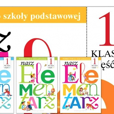
Stefan Radziszewski
ks. Stefan Radziszewski