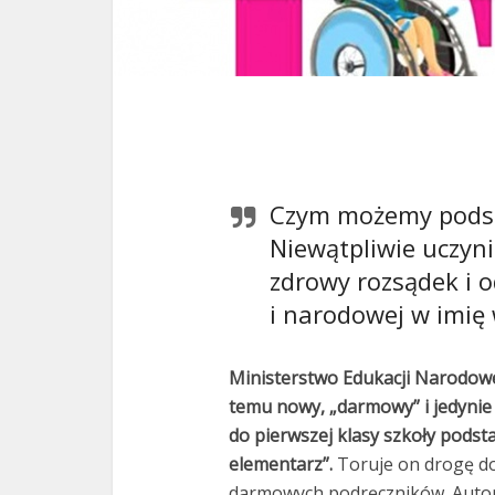
Czym możemy pods
Niewątpliwie uczyni
zdrowy rozsądek i od
i narodowej w imię
Ministerstwo Edukacji Narodow
temu nowy, „darmowy” i jedynie
do pierwszej klasy szkoły podst
elementarz”.
Toruje on drogę d
darmowych podręczników. Autork