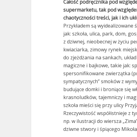
Całość podręcznika pod względ
supermarketu, tak pod względem 
chaotyczności treści, jak i ich 
Przykładem są wyidealizowane ś
jak: szkoła, ulica, park, dom, 
z dziwnej, nieobecnej w życiu pe
kwiaciarka, zimowy rynek miejsk
do zjeżdżania na sankach, układ
magiczne i bajkowe, takie jak: 
spersonifikowane zwierzątka (p
sympatycznych” smoków z wymyśl
budujące domki i broniące się wł
krasnoludków, tajemniczy i magi
szkoła mieści się przy ulicy Przy
Rzeczywistość współistnieje z ty
np. w ilustracji do wiersza „Zim
dziwne stwory i śpiącego Mikoł