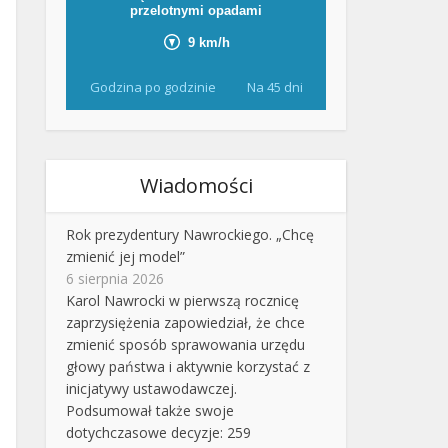
Godzina po godzinie
Na 45 dni
Wiadomości
Rok prezydentury Nawrockiego. „Chcę
zmienić jej model”
6 sierpnia 2026
Karol Nawrocki w pierwszą rocznicę
zaprzysiężenia zapowiedział, że chce
zmienić sposób sprawowania urzędu
głowy państwa i aktywnie korzystać z
inicjatywy ustawodawczej.
Podsumował także swoje
dotychczasowe decyzje: 259