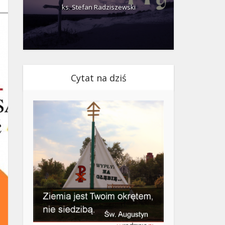
ks. Stefan Radziszewski
ks.
Cytat na dziś