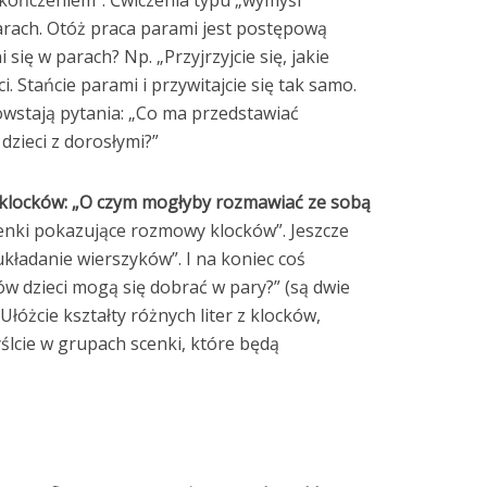
kończeniem”. Ćwiczenia typu „wymyśl”
rach. Otóż praca parami jest postępową
 się w parach? Np. „Przyjrzyjcie się, jakie
i. Stańcie parami i przywitajcie się tak samo.
owstają pytania: „Co ma przedstawiać
 dzieci z dorosłymi?”
 klocków: „O czym mogłyby rozmawiać ze sobą
enki pokazujące rozmowy klocków”. Jeszcze
układanie wierszyków”. I na koniec coś
w dzieci mogą się dobrać w pary?” (są dwie
Ułóżcie kształty różnych liter z klocków,
yślcie w grupach scenki, które będą