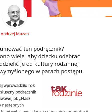
Andrzej Mazan
umować ten podręcznik?
ono wiele, aby dziecku odebrać
dzielić je od kultury rodzinnej
 wymyślonego w parach postępu.
ej wprowadziło rok
 słuszny podręcznik
awowej pt. „Nasz
o następnych
ami wybranymi decyzją pani minister edukacji