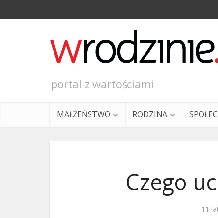
portal z wartościami
MAŁŻEŃSTWO
RODZINA
SPOŁE
Czego uc
Ewangeli
11 la