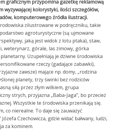
em graficznym przypomina gazetkę reklamową
wyzywającej kolorystyki, ilości szczegółów,
układów, komputerowego źródła ilustracji.
rodowiska zilustrowane w podręczniku, takie
gospodarstwo agroturystyczne (są ujmowane
rspektywy, jaką jest widok z lotu ptaka), staw,
i, weterynarz, górale, las zimowy, górka
 planetarny. Uzupełniają je dziwne środowiska
spersonifikowane rzeczy (gadające zabawki),
rzyjazne zawsze) mające np. domy, „rodzina
onej planety, trzy świnki bez rodziców
asną siłą przez złym wilkiem, grupa
czny strych, przyjazna „Baba-Jaga”, bo przecież
jaznej. Wszystkie te środowiska przenikają się.
m, co nierealne. To daje się zauważyć
a” Józefa Czechowicza, gdzie widać bałwany, ludzi,
aja za kominem.