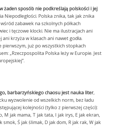
w żaden sposób nie podkreślają polskości i jej
 Niepodległości. Polska znika, tak jak znika
to wśród zabawek na szkolnych półkach
ec i tęczowe klocki. Nie ma ilustracjach ani
j ani krzyża w klasach ani nawet godła.
mie pierwszym, już po wszystkich stopkach
sem: „Rzeczpospolita Polska leży w Europie. Jest
opejskiej”.
, barbarzyńskiego chaosu jest nauka liter
,
cku wyzwolenie od wszelkich norm, bez ładu
ępującej kolejności (tylko z pierwszej części):
o, M jak mama, T jak tata, I jak irys, E jak ekran,
 jak smok, Ś jak ślimak, D jak dom, R jak rak, W jak