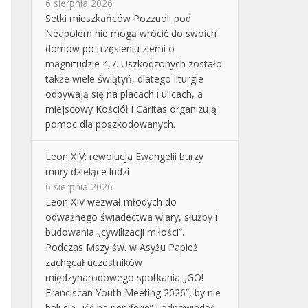
6 sierpnia 2026
Setki mieszkańców Pozzuoli pod
Neapolem nie mogą wrócić do swoich
domów po trzęsieniu ziemi o
magnitudzie 4,7. Uszkodzonych zostało
także wiele świątyń, dlatego liturgie
odbywają się na placach i ulicach, a
miejscowy Kościół i Caritas organizują
pomoc dla poszkodowanych.
Leon XIV: rewolucja Ewangelii burzy
mury dzielące ludzi
6 sierpnia 2026
Leon XIV wezwał młodych do
odważnego świadectwa wiary, służby i
budowania „cywilizacji miłości”.
Podczas Mszy św. w Asyżu Papież
zachęcał uczestników
międzynarodowego spotkania „GO!
Franciscan Youth Meeting 2026”, by nie
bali się „iść na peryferie” i odpowiadać