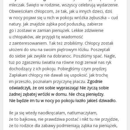
mleczak. Święto w rodzinie, wszyscy celebrują wydarzenie.
Obwieściłam chłopcom, że tak, jak u innych dzieci, dziś
w nocy pojawi się u nich w pokoju wróżka zębuszka – cud
natury. Jak znajdzie ząbka pod poduszką, zabierze
go i zostawi w zamian pieniążek. Lekkie zdziwienie
u chłopaków, ale przyjęli tę wiadomość
z zainteresowaniem. Tak też zrobiliśmy. Chłopcy zostali
ułożeni do snu na swoim piętrowym łóżku. Poszeptali
do siebie jak zwykle na dobranoc. Poszliśmy spać. Nagle,
tuż po zgaszeniu światła na równe nogi zerwał nas ryk
dochodzący z ich pokoju. Pobiegliśmy czym prędzej.
Zapłakani chłopcy nie dawali się uspokoić. Jak trochę
im przeszło, poznałam przyczynę płaczu.
Zgodnie
oświadczyli, że oni sobie wypraszają! Nie życzą sobie
żadnej zębatej wróżki w domu. Nie chcą pieniędzy.
Nie będzie im tu w nocy po pokoju łaziło jakieś dziwadło.
Ile ja się wtedy naodkręcałam, natłumaczyłam,
że to bajkowa, nie prawdziwa postać i nikt tu nie przyjdzie,
że to rodzice dla zabawy podmieniają ząbka na pieniążek,