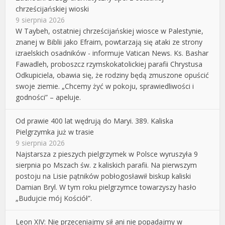
chrześcijańskiej wioski
9 sierpnia 2026
W Taybeh, ostatniej chrześcijańskiej wiosce w Palestynie,
znanej w Biblii jako Efraim, powtarzają się ataki ze strony
izraelskich osadników - informuje Vatican News. Ks. Bashar
Fawadleh, proboszcz rzymskokatolickiej parafii Chrystusa
Odkupiciela, obawia się, że rodziny będą zmuszone opuścić
swoje ziemie. „Chcemy żyć w pokoju, sprawiedliwości i
godności” – apeluje.
Od prawie 400 lat wędrują do Maryi. 389. Kaliska
Pielgrzymka już w trasie
9 sierpnia 2026
Najstarsza z pieszych pielgrzymek w Polsce wyruszyła 9
sierpnia po Mszach św. z kaliskich parafii. Na pierwszym
postoju na Lisie pątników pobłogosławił biskup kaliski
Damian Bryl. W tym roku pielgrzymce towarzyszy hasło
„Budujcie mój Kościół”.
Leon XIV: Nie przeceniajmy sił ani nie popadajmy w