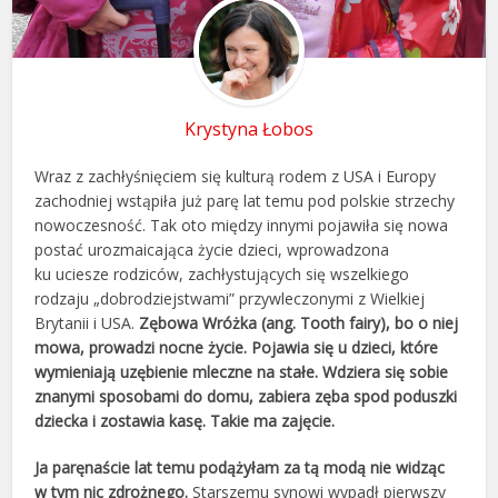
Krystyna Łobos
Wraz z zachłyśnięciem się kulturą rodem z USA i Europy
zachodniej wstąpiła już parę lat temu pod polskie strzechy
nowoczesność. Tak oto między innymi pojawiła się nowa
postać urozmaicająca życie dzieci, wprowadzona
ku uciesze rodziców, zachłystujących się wszelkiego
rodzaju „dobrodziejstwami” przywleczonymi z Wielkiej
Brytanii i USA.
Zębowa Wróżka (ang. Tooth fairy), bo o niej
mowa, prowadzi nocne życie. Pojawia się u dzieci, które
wymieniają uzębienie mleczne na stałe. Wdziera się sobie
znanymi sposobami do domu, zabiera zęba spod poduszki
dziecka i zostawia kasę. Takie ma zajęcie.
Ja paręnaście lat temu podążyłam za tą modą nie widząc
w tym nic zdrożnego.
Starszemu synowi wypadł pierwszy