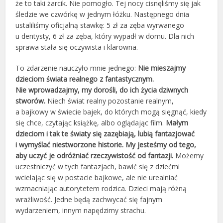
że to taki żarcik. Nie pomogło. Tej nocy cisnęliśmy się jak
śledzie we czwórkę w jednym łóżku. Następnego dnia
ustaliliśmy oficjalną stawkę: 5 zł za zęba wyrwanego
u dentysty, 6 zł za zęba, który wypadł w domu. Dla nich
sprawa stała się oczywista i klarowna.
To zdarzenie nauczyło mnie jednego:
Nie mieszajmy
dzieciom świata realnego z fantastycznym.
Nie wprowadzajmy, my dorośli, do ich życia dziwnych
stworów.
Niech świat realny pozostanie realnym,
a bajkowy w świecie bajek, do których mogą sięgnąć, kiedy
się chce, czytając książkę, albo oglądając film.
Małym
dzieciom i tak te światy się zazębiają, lubią fantazjować
i wymyślać niestworzone historie. My jesteśmy od tego,
aby uczyć je odróżniać rzeczywistość od fantazji.
Możemy
uczestniczyć w tych fantazjach, bawić się z dziećmi
wcielając się w postacie bajkowe, ale nie urealniać
wzmacniając autorytetem rodzica. Dzieci mają różną
wrażliwość. Jedne będą zachwycać się fajnym
wydarzeniem, innym napędzimy strachu.