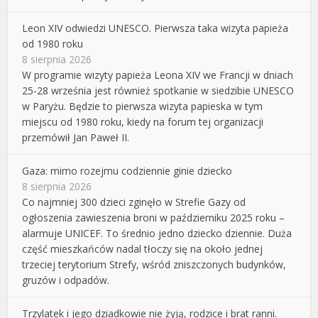
Leon XIV odwiedzi UNESCO. Pierwsza taka wizyta papieża
od 1980 roku
8 sierpnia 2026
W programie wizyty papieża Leona XIV we Francji w dniach
25-28 września jest również spotkanie w siedzibie UNESCO
w Paryżu. Będzie to pierwsza wizyta papieska w tym
miejscu od 1980 roku, kiedy na forum tej organizacji
przemówił Jan Paweł II.
Gaza: mimo rozejmu codziennie ginie dziecko
8 sierpnia 2026
Co najmniej 300 dzieci zginęło w Strefie Gazy od
ogłoszenia zawieszenia broni w październiku 2025 roku –
alarmuje UNICEF. To średnio jedno dziecko dziennie. Duża
część mieszkańców nadal tłoczy się na około jednej
trzeciej terytorium Strefy, wśród zniszczonych budynków,
gruzów i odpadów.
Trzylatek i jego dziadkowie nie żyją, rodzice i brat ranni.