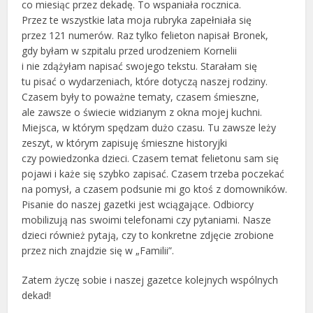
co miesiąc przez dekadę. To wspaniała rocznica.
Przez te wszystkie lata moja rubryka zapełniała się
przez 121 numerów. Raz tylko felieton napisał Bronek,
gdy byłam w szpitalu przed urodzeniem Kornelii
i nie zdążyłam napisać swojego tekstu. Starałam się
tu pisać o wydarzeniach, które dotyczą naszej rodziny.
Czasem były to poważne tematy, czasem śmieszne,
ale zawsze o świecie widzianym z okna mojej kuchni.
Miejsca, w którym spędzam dużo czasu. Tu zawsze leży
zeszyt, w którym zapisuję śmieszne historyjki
czy powiedzonka dzieci. Czasem temat felietonu sam się
pojawi i każe się szybko zapisać. Czasem trzeba poczekać
na pomysł, a czasem podsunie mi go ktoś z domowników.
Pisanie do naszej gazetki jest wciągające. Odbiorcy
mobilizują nas swoimi telefonami czy pytaniami. Nasze
dzieci również pytają, czy to konkretne zdjęcie zrobione
przez nich znajdzie się w „Familii”.
Zatem życzę sobie i naszej gazetce kolejnych wspólnych
dekad!