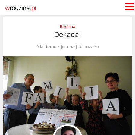
Rodzina
Dekada!
9 lat temu
Joanna Jakubowska