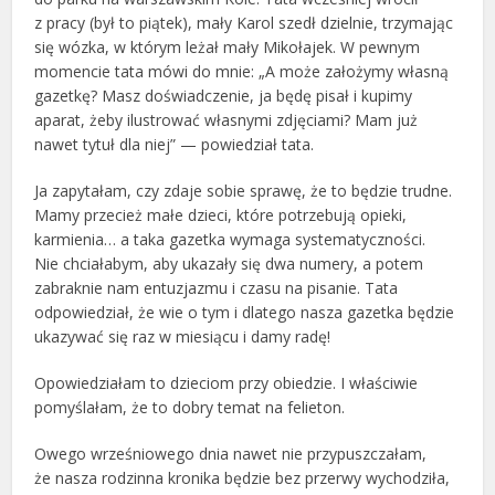
z pracy (był to piątek), mały Karol szedł dzielnie, trzymając
się wózka, w którym leżał mały Mikołajek. W pewnym
momencie tata mówi do mnie: „A może założymy własną
gazetkę? Masz doświadczenie, ja będę pisał i kupimy
aparat, żeby ilustrować własnymi zdjęciami? Mam już
nawet tytuł dla niej” — powiedział tata.
Ja zapytałam, czy zdaje sobie sprawę, że to będzie trudne.
Mamy przecież małe dzieci, które potrzebują opieki,
karmienia… a taka gazetka wymaga systematyczności.
Nie chciałabym, aby ukazały się dwa numery, a potem
zabraknie nam entuzjazmu i czasu na pisanie. Tata
odpowiedział, że wie o tym i dlatego nasza gazetka będzie
ukazywać się raz w miesiącu i damy radę!
Opowiedziałam to dzieciom przy obiedzie. I właściwie
pomyślałam, że to dobry temat na felieton.
Owego wrześniowego dnia nawet nie przypuszczałam,
że nasza rodzinna kronika będzie bez przerwy wychodziła,