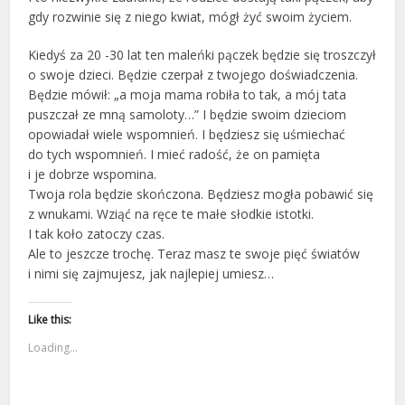
gdy rozwinie się z niego kwiat, mógł żyć swoim życiem.
Kiedyś za 20 -30 lat ten maleńki pączek będzie się troszczył
o swoje dzieci. Będzie czerpał z twojego doświadczenia.
Będzie mówił: „a moja mama robiła to tak, a mój tata
puszczał ze mną samoloty…” I będzie swoim dzieciom
opowiadał wiele wspomnień. I będziesz się uśmiechać
do tych wspomnień. I mieć radość, że on pamięta
i je dobrze wspomina.
Twoja rola będzie skończona. Będziesz mogła pobawić się
z wnukami. Wziąć na ręce te małe słodkie istotki.
I tak koło zatoczy czas.
Ale to jeszcze trochę. Teraz masz te swoje pięć światów
i nimi się zajmujesz, jak najlepiej umiesz…
Like this:
Loading...