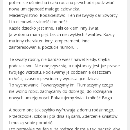
potem się uśmiecha i cała rodzina przychodzi podziwiać
nową umiejętność małego człowieka.
Macierzyństwo. Rodzicielstwo. Ten niezwykły dar Stwórcy.
I ta niepowtarzalność i hojność.
Każde dziecko jest inne. Taki całkiem inny świat.
Ja w domu mam pięć takich niezwykłych światów. Każdy
ma inny charakter, inny temperament, inne
zainteresowania, poczucie humoru…
Te światy rosną, nie bardzo wiesz nawet kiedy. Chyba
podczas snu. Nie obejrzysz się, a najstarszy jest już prawie
twojego wzrostu. Podlewamy je codziennie deszczem
miłości, czasem przycinamy wyrastające dziczki.
To wychowanie. Towarzyszymy im. Tłumaczymy czego
nie wolno robić, zachęcamy do dobrego, do rozwijania
nowych umiejętności. Pokazujemy świat i miłość Boga.
A potem one tak szybko wyfruwają z domu rodzinnego.
Przedszkole, szkoła i pół dnia są sami. Zderzenie światów.
I muszą sobie poradzić.
I to niezwykłe zaufanie, że rodzice dostają taki pączek, aby