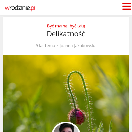
Być mamą, być tatą
Delikatność
9 lat temu
Joanna Jakubowska