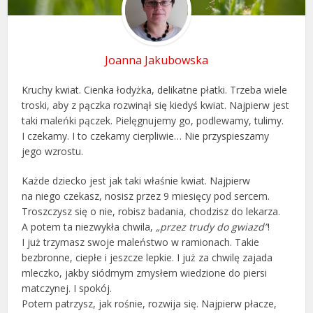
Joanna Jakubowska
Kruchy kwiat. Cienka łodyżka, delikatne płatki. Trzeba wiele
troski, aby z pączka rozwinął się kiedyś kwiat. Najpierw jest
taki maleńki pączek. Pielęgnujemy go, podlewamy, tulimy.
I czekamy. I to czekamy cierpliwie… Nie przyspieszamy
jego wzrostu.
Każde dziecko jest jak taki właśnie kwiat. Najpierw
na niego czekasz, nosisz przez 9 miesięcy pod sercem.
Troszczysz się o nie, robisz badania, chodzisz do lekarza.
A potem ta niezwykła chwila,
„przez trudy do gwiazd”
!
I już trzymasz swoje maleństwo w ramionach. Takie
bezbronne, ciepłe i jeszcze lepkie. I już za chwilę zajada
mleczko, jakby siódmym zmysłem wiedzione do piersi
matczynej. I spokój.
Potem patrzysz, jak rośnie, rozwija się. Najpierw płacze,