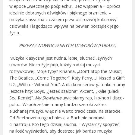
w epoce „wiecznego pośpiechu”. Bez wątpienia – oprócz
idealnie dobranych dźwięków i pięknego brzmienia –
muzyka klasyczna z czasem przynosi rozwój kulturowy
człowieka i łagodząco wpływa na pewien porządek jego
życia.
PRZEKAZ NOWOCZESNYCH UTWORÓW (ŁUKASZ)
Muzyka klasyczna jest nudna, lepiej słuchać „żywych”
utworów. Niech żyje
pop
, każdy rodzaj muzyki
rozrywkowej. Moje typy? Rihanna, „Don’t Stop the Music”;
The Beatles, „Come Together”; Katy Perry, „I Kissed a Girl”;
U2, „With or Without You”. A dla koneserów gatunku mamy
jeszcze hity: Boys, „Jesteś szalona”; Akcent, „Kylie (Black
Sea Remix)”.
My Słowianie
uwielbiamy rap, hip-hop i disco-
polo… Współcześnie mamy bardzo szeroki zakres
słuchanej muzyki, więc nie warto tracić czasu na starocie.
Od Beethovena ogłuchniesz, a Bach nie poprawi
ci nastroju. Kto tego dzisiaj słucha…! Wystarczy spojrzeć
na ilość wyświetleń, aby dostrzec jak bardzo muzyka