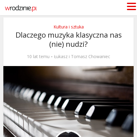
Kultura i sztuka
Dlaczego muzyka klasyczna nas
(nie) nudzi?
10 lat temu
Łukasz i Tomasz Chowaniec