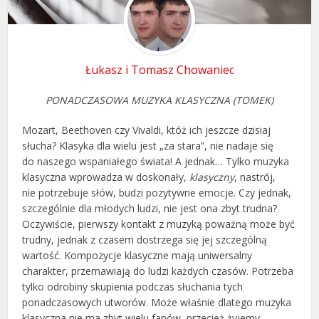
Łukasz i Tomasz Chowaniec
PONADCZASOWA MUZYKA KLASYCZNA (TOMEK)
Mozart, Beethoven czy Vivaldi, któż ich jeszcze dzisiaj
słucha? Klasyka dla wielu jest „za stara”, nie nadaje się
do naszego wspaniałego świata! A jednak… Tylko muzyka
klasyczna wprowadza w doskonały,
klasyczny
, nastrój,
nie potrzebuje słów, budzi pozytywne emocje. Czy jednak,
szczególnie dla młodych ludzi, nie jest ona zbyt trudna?
Oczywiście, pierwszy kontakt z muzyką poważną może być
trudny, jednak z czasem dostrzega się jej szczególną
wartość. Kompozycje klasyczne mają uniwersalny
charakter, przemawiają do ludzi każdych czasów. Potrzeba
tylko odrobiny skupienia podczas słuchania tych
ponadczasowych utworów. Może właśnie dlatego muzyka
klasyczna nie ma zbyt wielu fanów, przecież żyjemy