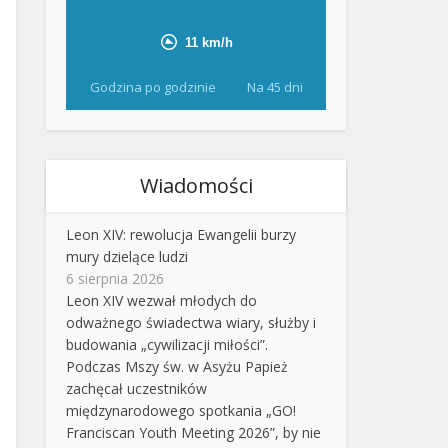
Godzina po godzinie
Na 45 dni
Wiadomości
Leon XIV: rewolucja Ewangelii burzy
mury dzielące ludzi
6 sierpnia 2026
Leon XIV wezwał młodych do
odważnego świadectwa wiary, służby i
budowania „cywilizacji miłości”.
Podczas Mszy św. w Asyżu Papież
zachęcał uczestników
międzynarodowego spotkania „GO!
Franciscan Youth Meeting 2026”, by nie