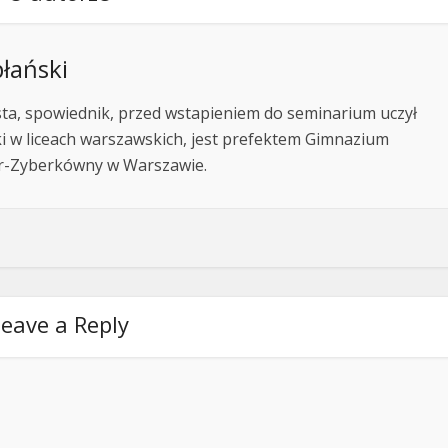
płański
sta, spowiednik, przed wstapieniem do seminarium uczył
i w liceach warszawskich, jest prefektem Gimnazium
ater-Zyberkówny w Warszawie.
eave a Reply