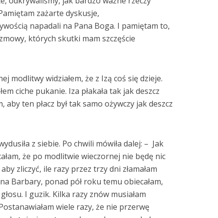
te, odkrywaliśmy, jak bardzo ważne rzeczy
 Pamiętam zażarte dyskusje,
ywością napadali na Pana Boga. I pamiętam to,
ozmowy, których skutki mam szczęście
j modlitwy widziałem, że z Izą coś się dzieje.
em ciche pukanie. Iza płakała tak jak deszcz
em, aby ten płacz był tak samo ożywczy jak deszcz
wydusiła z siebie. Po chwili mówiła dalej: – Jak
całam, że po modlitwie wieczornej nie będę nic
aby zliczyć, ile razy przez trzy dni złamałam
, na Barbary, ponad pół roku temu obiecałam,
 głosu. I guzik. Kilka razy znów musiałam
 Postanawiałam wiele razy, że nie przerwę