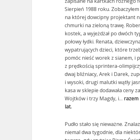
zapisane na kartkach różnego f
Sierpień 1988 roku. Zobaczyłem 
na której dowcipny projektant 
chmurki na zieloną trawę. Rober
kostek, a wyjeżdżał po dwóch t
połowy łydki. Renata, dziewczyn
wypatrujących dzieci, które trz
pomóc nieść worek z sianem, i p
z prędkością sprintera-olimpijcz
dwaj bliźniacy, Arek i Darek, zu
i wysoki, drugi malutki wątły jas
kasa w sklepie dodawała ceny z
Wojtków i trzy Magdy, i…
razem 
lat.
Pudło stało się nieważne. Znalaz
niemal dwa tygodnie, dla niektó