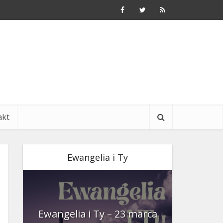
akt
Ewangelia i Ty
nia
Ewangelia i Ty – 23 marca
Ewangeli