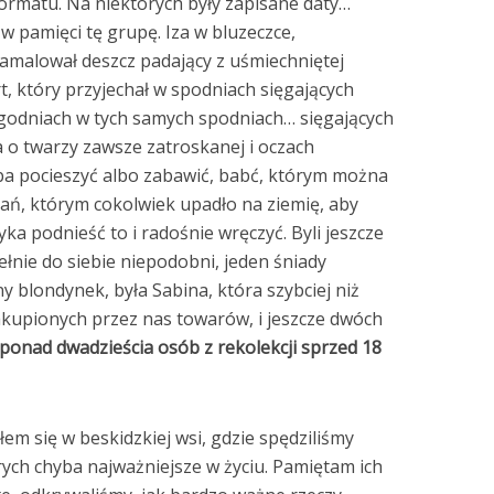
ormatu. Na niektórych były zapisane daty…
w pamięci tę grupę. Iza w bluzeczce,
namalował deszcz padający z uśmiechniętej
t, który przyjechał w spodniach sięgających
ygodniach w tych samych spodniach… sięgających
a o twarzy zawsze zatroskanej i oczach
eba pocieszyć albo zabawić, babć, którym można
ań, którym cokolwiek upadło na ziemię, aby
yka podnieść to i radośnie wręczyć. Byli jeszcze
pełnie do siebie niepodobni, jeden śniady
ny blondynek, była Sabina, która szybciej niż
akupionych przez nas towarów, i jeszcze dwóch
ponad dwadzieścia osób z rekolekcji sprzed 18
łem się w beskidzkiej wsi, gdzie spędziliśmy
rych chyba najważniejsze w życiu. Pamiętam ich