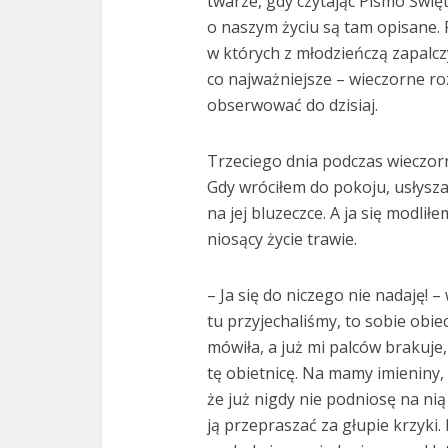
twarze, gdy czytając Pismo Świę
o naszym życiu są tam opisane.
w których z młodzieńczą zapalcz
co najważniejsze – wieczorne r
obserwować do dzisiaj.
Trzeciego dnia podczas wieczorne
Gdy wróciłem do pokoju, usłyszał
na jej bluzeczce. A ja się modlił
niosący życie trawie.
– Ja się do niczego nie nadaję! – 
tu przyjechaliśmy, to sobie obie
mówiła, a już mi palców brakuje, 
tę obietnicę. Na mamy imieniny
że już nigdy nie podniosę na nią
ją przepraszać za głupie krzyki.