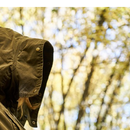
Stefan Radziszewski
ks. Stefan Radziszewski