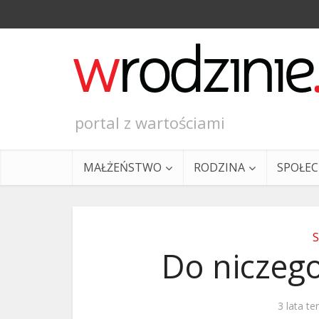
portal z wartościami
MAŁŻEŃSTWO
RODZINA
SPOŁE
Do niczego
Ewangeli
3 lata t