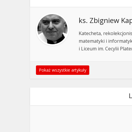
ks. Zbigniew Ka
Katecheta, rekolekcjoni
matematyki i informatyk
i Liceum im. Cecylii Pl
Pokaż wszystkie artykuły
L