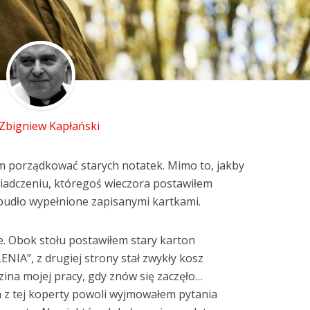
 Zbigniew Kapłański
m porządkować starych notatek. Mimo to, jakby
iadczeniu, któregoś wieczora postawiłem
pudło wypełnione zapisanymi kartkami.
e. Obok stołu postawiłem stary karton
IA”, z drugiej strony stał zwykły kosz
zina mojej pracy, gdy znów się zaczęło…
a z tej koperty powoli wyjmowałem pytania