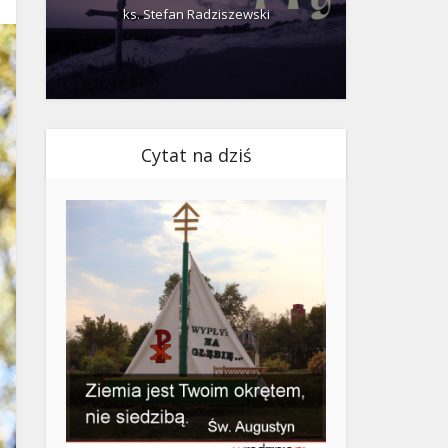
ks. Stefan Radziszewski
ks.
Cytat na dziś