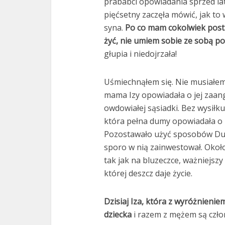
prababci opowiadania sprzed lat
pięćsetny zaczęła mówić, jak to
syna.
Po co mam cokolwiek postana
żyć, nie umiem sobie ze sobą po
głupia i niedojrzała!
Uśmiechnąłem się. Nie musiałem
mama Izy opowiadała o jej zaan
owdowiałej sąsiadki. Bez wysił
która pełna dumy opowiadała o I
Pozostawało użyć sposobów Duch
sporo w nią zainwestował. Około 
tak jak na bluzeczce, ważniejszy
której deszcz daje życie.
Dzisiaj Iza, która z wyróżnieni
dziecka
i razem z mężem są człon