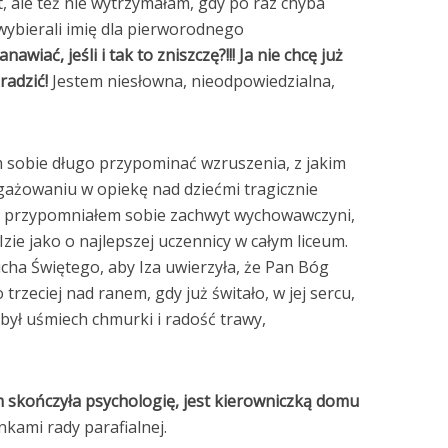
, ale też nie wytrzymałam, gdy po raz chyba
 wybierali imię dla pierworodnego
wiać, jeśli i tak to zniszczę?!!! Ja nie chcę już
radzić!
Jestem niesłowna, nieodpowiedzialna,
 sobie długo przypominać wzruszenia, z jakim
gażowaniu w opiekę nad dziećmi tragicznie
ku przypomniałem sobie zachwyt wychowawczyni,
zie jako o najlepszej uczennicy w całym liceum.
a Świętego, aby Iza uwierzyła, że Pan Bóg
trzeciej nad ranem, gdy już świtało, w jej sercu,
 był uśmiech chmurki i radość trawy,
em skończyła psychologię, jest kierowniczką domu
kami rady parafialnej.