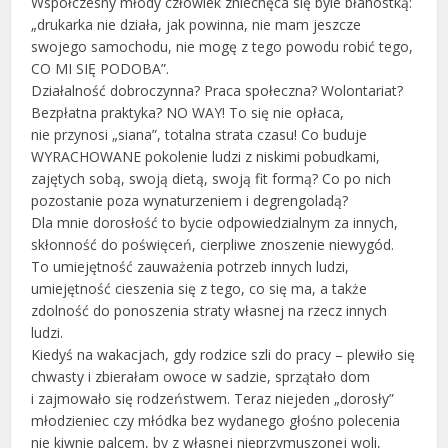
Współczesny młody człowiek zniechęca się byle błahostką:
„drukarka nie działa, jak powinna, nie mam jeszcze
swojego samochodu, nie mogę z tego powodu robić tego,
CO MI SIĘ PODOBA”.
Działalność dobroczynna? Praca społeczna? Wolontariat?
Bezpłatna praktyka? NO WAY! To się nie opłaca,
nie przynosi „siana”, totalna strata czasu! Co buduje
WYRACHOWANE pokolenie ludzi z niskimi pobudkami,
zajętych sobą, swoją dietą, swoją fit formą? Co po nich
pozostanie poza wynaturzeniem i degrengoladą?
Dla mnie dorosłość to bycie odpowiedzialnym za innych,
skłonność do poświęceń, cierpliwe znoszenie niewygód.
To umiejętność zauważenia potrzeb innych ludzi,
umiejętność cieszenia się z tego, co się ma, a także
zdolność do ponoszenia straty własnej na rzecz innych
ludzi.
Kiedyś na wakacjach, gdy rodzice szli do pracy – plewiło się
chwasty i zbierałam owoce w sadzie, sprzątało dom
i zajmowało się rodzeństwem. Teraz niejeden „dorosły”
młodzieniec czy młódka bez wydanego głośno polecenia
nie kiwnie palcem, by z własnej nieprzymuszonej woli,