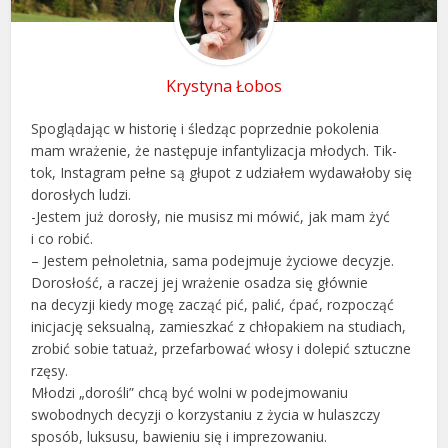
Krystyna Łobos
Spoglądając w historię i śledząc poprzednie pokolenia
mam wrażenie, że następuje infantylizacja młodych. Tik-
tok, Instagram pełne są głupot z udziałem wydawałoby się
dorosłych ludzi.
-Jestem już dorosły, nie musisz mi mówić, jak mam żyć
i co robić.
– Jestem pełnoletnia, sama podejmuje życiowe decyzje.
Dorosłość, a raczej jej wrażenie osadza się głównie
na decyzji kiedy mogę zacząć pić, palić, ćpać, rozpocząć
inicjację seksualną, zamieszkać z chłopakiem na studiach,
zrobić sobie tatuaż, przefarbować włosy i dolepić sztuczne
rzęsy.
Młodzi „dorośli” chcą być wolni w podejmowaniu
swobodnych decyzji o korzystaniu z życia w hulaszczy
sposób, luksusu, bawieniu się i imprezowaniu.