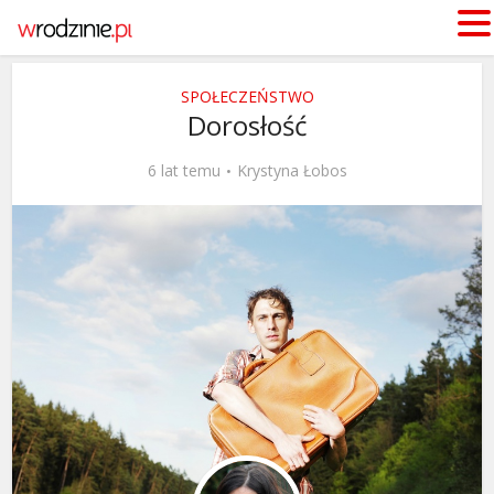
SPOŁECZEŃSTWO
Dorosłość
6 lat temu
Krystyna Łobos