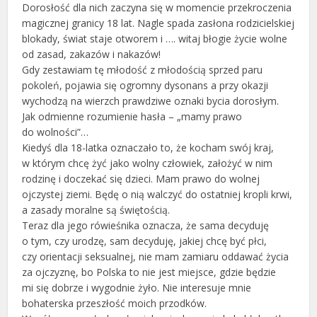
Dorosłość dla nich zaczyna się w momencie przekroczenia
magicznej granicy 18 lat. Nagle spada zasłona rodzicielskiej
blokady, świat staje otworem i …. witaj błogie życie wolne
od zasad, zakazów i nakazów!
Gdy zestawiam tę młodość z młodością sprzed paru
pokoleń, pojawia się ogromny dysonans a przy okazji
wychodzą na wierzch prawdziwe oznaki bycia dorosłym.
Jak odmienne rozumienie hasła – „mamy prawo
do wolności”…
Kiedyś dla 18-latka oznaczało to, że kocham swój kraj,
w którym chcę żyć jako wolny człowiek, założyć w nim
rodzinę i doczekać się dzieci. Mam prawo do wolnej
ojczystej ziemi. Będę o nią walczyć do ostatniej kropli krwi,
a zasady moralne są świętością.
Teraz dla jego rówieśnika oznacza, że sama decyduję
o tym, czy urodzę, sam decyduję, jakiej chcę być płci,
czy orientacji seksualnej, nie mam zamiaru oddawać życia
za ojczyznę, bo Polska to nie jest miejsce, gdzie będzie
mi się dobrze i wygodnie żyło. Nie interesuje mnie
bohaterska przeszłość moich przodków.