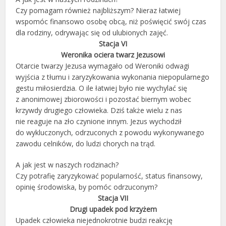
Czy pomagam również najbliższym? Nieraz łatwiej
wspomóc finansowo osobę obcą, niż poświęcić swój czas
dla rodziny, odrywając się od ulubionych zajęć.
Stacja VI
Weronika ociera twarz Jezusowi
Otarcie twarzy Jezusa wymagało od Weroniki odwagi
wyjścia z tłumu i zaryzykowania wykonania niepopularnego
gestu miłosierdzia. O ile łatwiej było nie wychylać się
z anonimowej zbiorowości i pozostać biernym wobec
krzywdy drugiego człowieka. Dziś także wielu z nas
nie reaguje na zło czynione innym. Jezus wychodził
do wykluczonych, odrzuconych z powodu wykonywanego
zawodu celników, do ludzi chorych na trąd.
A jak jest w naszych rodzinach?
Czy potrafię zaryzykować popularność, status finansowy,
opinię środowiska, by pomóc odrzuconym?
Stacja VII
Drugi upadek pod krzyżem
Upadek człowieka niejednokrotnie budzi reakcję