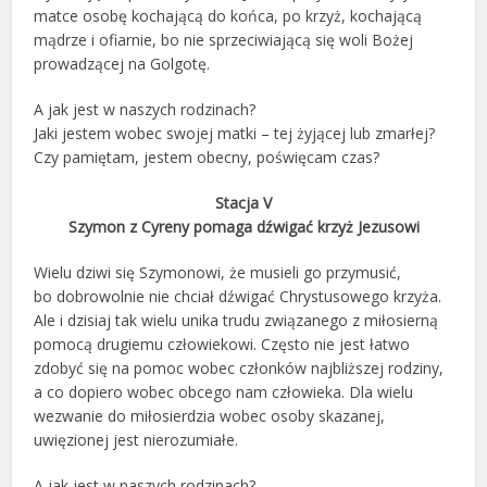
matce osobę kochającą do końca, po krzyż, kochającą
mądrze i ofiarnie, bo nie sprzeciwiającą się woli Bożej
prowadzącej na Golgotę.
A jak jest w naszych rodzinach?
Jaki jestem wobec swojej matki – tej żyjącej lub zmarłej?
Czy pamiętam, jestem obecny, poświęcam czas?
Stacja V
Szymon z Cyreny pomaga dźwigać krzyż Jezusowi
Wielu dziwi się Szymonowi, że musieli go przymusić,
bo dobrowolnie nie chciał dźwigać Chrystusowego krzyża.
Ale i dzisiaj tak wielu unika trudu związanego z miłosierną
pomocą drugiemu człowiekowi. Często nie jest łatwo
zdobyć się na pomoc wobec członków najbliższej rodziny,
a co dopiero wobec obcego nam człowieka. Dla wielu
wezwanie do miłosierdzia wobec osoby skazanej,
uwięzionej jest nierozumiałe.
A jak jest w naszych rodzinach?