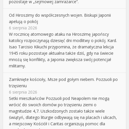
pozostaje w „sejmowej zamrażarce”.
Od Hiroszimy do współczesnych wojen. Biskupi Japonii
apelują o pokój
6 sierpnia 2026
W rocznicę atomowego ataku na Hiroszimę japońscy
katolicy rozpoczynają dziesięć dni modlitwy o pokój. Kard.
Isao Tarcisio Kikuchi przypomina, że dramatyczna lekcja
1945 roku pozostaje aktualna także dziś, gdy na świecie
mnożą się konflikty, a Japonia zwiększa swój potencjał
militarny.
Zamknięte kościoły, Msze pod gołym niebem. Pozzuoli po
trzęsieniu
6 sierpnia 2026
Setki mieszkańców Pozzuoli pod Neapolem nie mogą
wrócić do swoich domów po trzęsieniu ziemi o
magnitudzie 4,7. Uszkodzonych zostało także wiele
świątyń, dlatego liturgie odbywają się na placach i ulicach,
a miejscowy Kościół i Caritas organizują pomoc dla