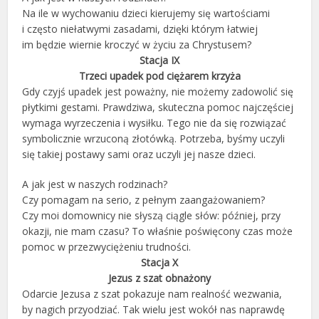
Na ile w wychowaniu dzieci kierujemy się wartościami
i często niełatwymi zasadami, dzięki którym łatwiej
im będzie wiernie kroczyć w życiu za Chrystusem?
Stacja IX
Trzeci upadek pod ciężarem krzyża
Gdy czyjś upadek jest poważny, nie możemy zadowolić się
płytkimi gestami. Prawdziwa, skuteczna pomoc najczęściej
wymaga wyrzeczenia i wysiłku. Tego nie da się rozwiązać
symbolicznie wrzuconą złotówką. Potrzeba, byśmy uczyli
się takiej postawy sami oraz uczyli jej nasze dzieci.
A jak jest w naszych rodzinach?
Czy pomagam na serio, z pełnym zaangażowaniem?
Czy moi domownicy nie słyszą ciągle słów: później, przy
okazji, nie mam czasu? To właśnie poświęcony czas może
pomoc w przezwyciężeniu trudności.
Stacja X
Jezus z szat obnażony
Odarcie Jezusa z szat pokazuje nam realność wezwania,
by nagich przyodziać. Tak wielu jest wokół nas naprawdę