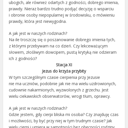
ubogich, ale również odartych z godności, dobrego imienia,
prawdy. Nieraz bardzo trudno podjąć decyzję o wsparciu
i obronie osoby niepopularnej w środowisku, o mówieniu
prawdy, która jest niewygodna.
A jak jest w naszych rodzinach?
Na ile troszczę się o poszanowanie dobrego imienia tych,
z którymi przebywam na co dzień. Czy lekceważącym
słowem, złośliwym dowcipem, pustą krytyką nie odzieram
ich z godności?
Stacja XI
Jezus do krzyża przybity
W tym szczególnym czasie cierpienia przy Jezusie
nie ma uczniów, podobnie jak nie ma wielu uzdrowionych,
cudownie nakarmionych, wyzwolonych z grzechu. Jest
wielu ciekawskich obserwatorów, wrogi tłum, oprawcy.
A jak jest w naszych rodzinach?
Gdzie jestem, gdy cierpi bliska mi osoba? Czy znajduję czas
i możliwości, by być przy niej w tym trudnym czasie? Jak
wielu cierpi i umiera w samotności bez obecności rodziny,