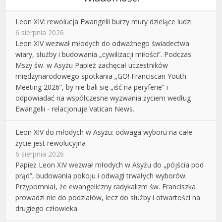
Leon XIV: rewolucja Ewangelii burzy mury dzielące ludzi
6 sierpnia 2026
Leon XIV wezwał młodych do odważnego świadectwa
wiary, służby i budowania „cywilizacji miłości”. Podczas
Mszy św. w Asyżu Papież zachęcał uczestników
międzynarodowego spotkania „GO! Franciscan Youth
Meeting 2026”, by nie bali się „iść na peryferie” i
odpowiadać na współczesne wyzwania życiem według
Ewangelii - relacjonuje Vatican News.
Leon XIV do młodych w Asyżu: odwaga wyboru na całe
życie jest rewolucyjna
6 sierpnia 2026
Papież Leon XIV wezwał młodych w Asyżu do „pójścia pod
prąd”, budowania pokoju i odwagi trwałych wyborów.
Przypomniał, że ewangeliczny radykalizm św. Franciszka
prowadzi nie do podziałów, lecz do służby i otwartości na
drugiego człowieka.