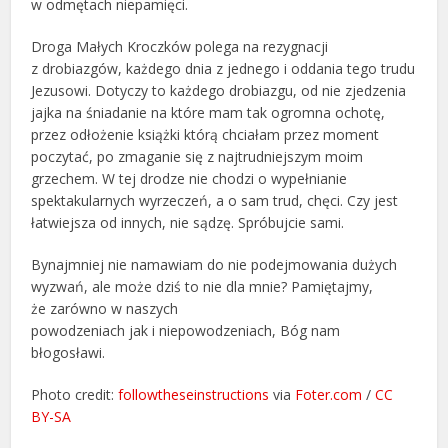
w odmętach niepamięci.
Droga Małych Kroczków polega na rezygnacji
z drobiazgów, każdego dnia z jednego i oddania tego trudu
Jezusowi. Dotyczy to każdego drobiazgu, od nie zjedzenia
jajka na śniadanie na które mam tak ogromna ochotę,
przez odłożenie książki którą chciałam przez moment
poczytać, po zmaganie się z najtrudniejszym moim
grzechem. W tej drodze nie chodzi o wypełnianie
spektakularnych wyrzeczeń, a o sam trud, chęci. Czy jest
łatwiejsza od innych, nie sądzę. Spróbujcie sami.
Bynajmniej nie namawiam do nie podejmowania dużych
wyzwań, ale może dziś to nie dla mnie? Pamiętajmy,
że zarówno w naszych
powodzeniach jak i niepowodzeniach, Bóg nam
błogosławi.
Photo credit:
followtheseinstructions
via
Foter.com
/
CC
BY-SA