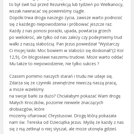
to był świt tuż przed Rezurekcją lub tydzień po Wielkanocy,
wszak nawracać się powinniśmy ciągle.
Dopóki trwa droga naszego życia, zawsze warto podnosić
się z każdego niepowodzenia i próbować jeszcze raz.
Każdy z nas ponosi porażki, upada, powtarza grzech
po wielokroć, ale tylko od nas zależy czy podejmiemy trud
walki z naszą słabością. Pan Jezus powiedział “Wystarczy
Ci mojej łaski. Moc bowiem w słabości się doskonali”(2 Kor
12,9), On błogosławi naszemu trudowi. Może warto oddać
Mu także to niepowodzenie, nie tylko sukces ?
Czasem pomimo naszych starań i trudu nie udaje się.
Zdarza się że czynniki zewnętrzne niweczą naszą pracę,
a może wzieliśmy
na swoje barki za dużo? Chciałabym pokazać Wam drogę
Małych Kroczków, pozornie niewiele znaczących
drobiazgów, które
możemy ofiarować Chrystusowi. Drogę którą pokazała
nam św. Tereska od Dzieciątka Jezus. Myślę że każdy z nas
się z nią zetknął o niej słyszał, ale może utonęła gdzieś