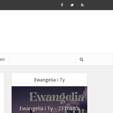
akt
Ewangelia i Ty
nia
Ewangelia i Ty – 23 marca
Ewangeli