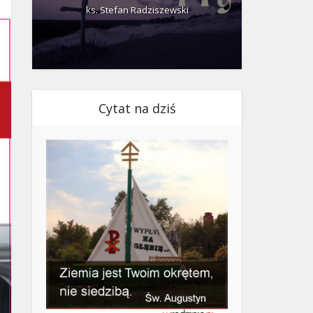
ks. Stefan Radziszewski
ks.
Cytat na dziś