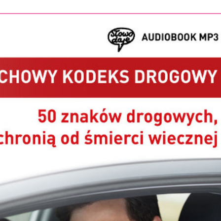
Stefan Radziszewski
ks. Stefan Radziszewski