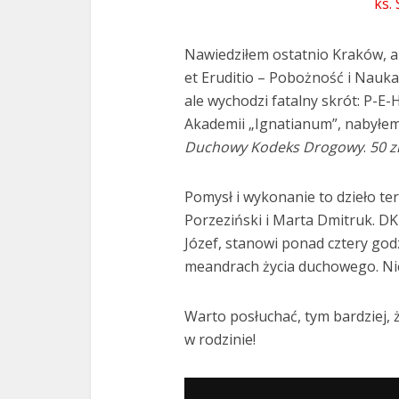
ks.
Nawiedziłem ostatnio Kraków, a 
et Eruditio – Pobożność i Nauka.
ale wychodzi fatalny skrót: P-E-
Akademii „Ignatianum”, nabyłem
Duchowy Kodeks Drogowy
.
50 z
Pomysł i wykonanie to dzieło te
Porzeziński i Marta Dmitruk. DKD
Józef, stanowi ponad cztery god
meandrach życia duchowego. Nie
Warto posłuchać, tym bardziej, 
w rodzinie!
Odtwarzacz