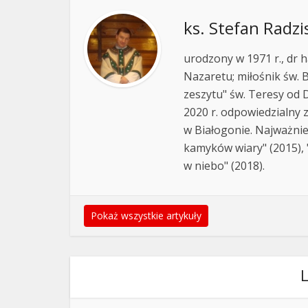
ks. Stefan Radzi
urodzony w 1971 r., dr h
Nazaretu; miłośnik św. B
zeszytu" św. Teresy od D
2020 r. odpowiedzialny 
w Białogonie. Najważnie
kamyków wiary" (2015), "
w niebo" (2018).
Pokaż wszystkie artykuły
L