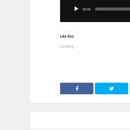
plików
00:00
dźwiękowych
Like this:
Loading...