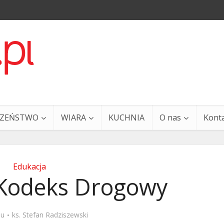
CZEŃSTWO
WIARA
KUCHNIA
O nas
Kont
Edukacja
Kodeks Drogowy
a i Ty – 29 grudnia
Ewangelia i Ty – 27 grud
mu
ks. Stefan Radziszewski