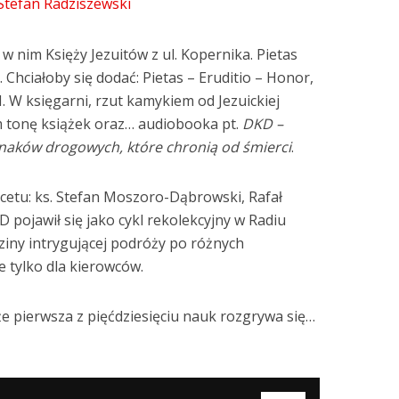
 Stefan Radziszewski
w nim Księży Jezuitów z ul. Kopernika. Pietas
 Chciałoby się dodać: Pietas – Eruditio – Honor,
H. W księgarni, rzut kamykiem od Jezuickiej
 tonę książek oraz… audiobooka pt.
DKD –
naków drogowych, które chronią od śmierci
.
rcetu: ks. Stefan Moszoro-Dąbrowski, Rafał
 pojawił się jako cykl rekolekcyjny w Radiu
ziny intrygującej podróży po różnych
 tylko dla kierowców.
że pierwsza z pięćdziesięciu nauk rozgrywa się…
Używaj