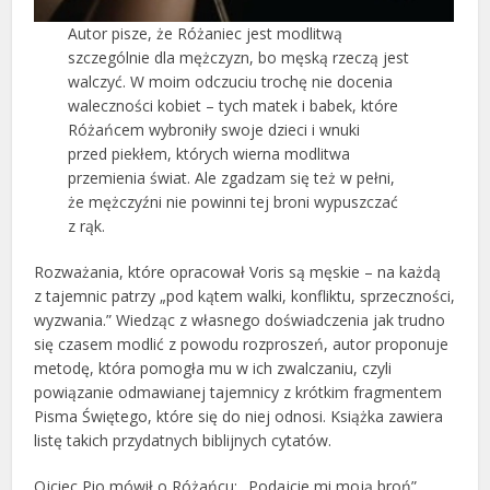
Autor pisze, że Różaniec jest modlitwą
szczególnie dla mężczyzn, bo męską rzeczą jest
walczyć. W moim odczuciu trochę nie docenia
waleczności kobiet – tych matek i babek, które
Różańcem wybroniły swoje dzieci i wnuki
przed piekłem, których wierna modlitwa
przemienia świat. Ale zgadzam się też w pełni,
że mężczyźni nie powinni tej broni wypuszczać
z rąk.
Rozważania, które opracował Voris są męskie – na każdą
z tajemnic patrzy „pod kątem walki, konfliktu, sprzeczności,
wyzwania.” Wiedząc z własnego doświadczenia jak trudno
się czasem modlić z powodu rozproszeń, autor proponuje
metodę, która pomogła mu w ich zwalczaniu, czyli
powiązanie odmawianej tajemnicy z krótkim fragmentem
Pisma Świętego, które się do niej odnosi. Książka zawiera
listę takich przydatnych biblijnych cytatów.
Ojciec Pio mówił o Różańcu: „Podajcie mi moją broń”,