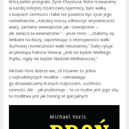
którą piekło przegrało. Życie Chrystusa, które rozważamy
w każdej kolejnej różańcowej tajemnicy, było walką
z księciem ciemności i takie też powinno być życie Jego
naśladowców. „Katolicy muszą odtworzyć wojowniczość
wiary, zarówno wewnętrznie jak i zewnętrznie –
ale zwłaszcza wewnętrznie.” – pisze Voris – „Staliśmy się
delikatni na duszy, zapominając o intensywności walki
duchowej i konieczności walki nieustannej.” Dalej cytuje
arcybiskupa Fultona Sheena: „Jeśli nie będzie Wielkiego
Piątku, nigdy nie będzie Niedzieli Wielkanocnej.”
Michael Voris dobrze wie, że różaniec to jedna
z najtrudniejszych modlitw – odmawiając
go doświadczamy licznych rozproszeń, oschłości,
senności. Ale – jak przekonuje – to co trudne jest jego siłą,
ta modlitwa jest jak trening sił specjalnych.