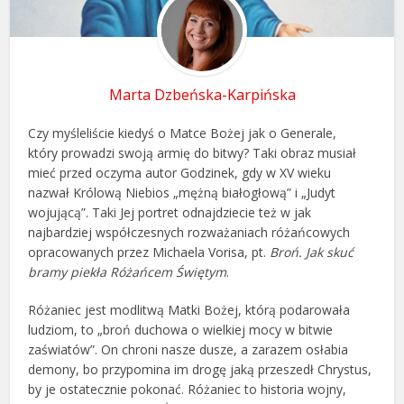
Marta Dzbeńska-Karpińska
Czy myśleliście kiedyś o Matce Bożej jak o Generale,
który prowadzi swoją armię do bitwy? Taki obraz musiał
mieć przed oczyma autor Godzinek, gdy w XV wieku
nazwał Królową Niebios „mężną białogłową” i „Judyt
wojującą”. Taki Jej portret odnajdziecie też w jak
najbardziej współczesnych rozważaniach różańcowych
opracowanych przez Michaela Vorisa, pt.
Broń. Jak skuć
bramy piekła Różańcem Świętym
.
Różaniec jest modlitwą Matki Bożej, którą podarowała
ludziom, to „broń duchowa o wielkiej mocy w bitwie
zaświatów”. On chroni nasze dusze, a zarazem osłabia
demony, bo przypomina im drogę jaką przeszedł Chrystus,
by je ostatecznie pokonać. Różaniec to historia wojny,