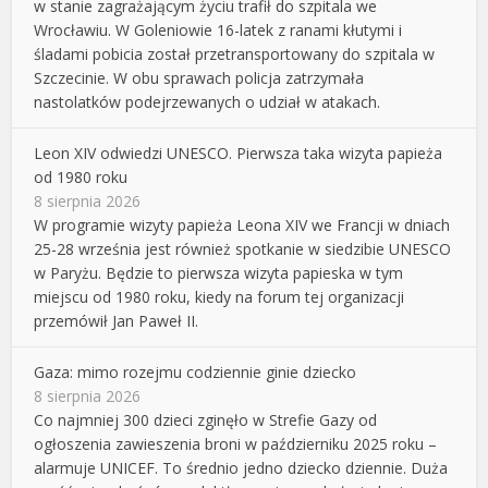
w stanie zagrażającym życiu trafił do szpitala we
Wrocławiu. W Goleniowie 16-latek z ranami kłutymi i
śladami pobicia został przetransportowany do szpitala w
Szczecinie. W obu sprawach policja zatrzymała
nastolatków podejrzewanych o udział w atakach.
Leon XIV odwiedzi UNESCO. Pierwsza taka wizyta papieża
od 1980 roku
8 sierpnia 2026
W programie wizyty papieża Leona XIV we Francji w dniach
25-28 września jest również spotkanie w siedzibie UNESCO
w Paryżu. Będzie to pierwsza wizyta papieska w tym
miejscu od 1980 roku, kiedy na forum tej organizacji
przemówił Jan Paweł II.
Gaza: mimo rozejmu codziennie ginie dziecko
8 sierpnia 2026
Co najmniej 300 dzieci zginęło w Strefie Gazy od
ogłoszenia zawieszenia broni w październiku 2025 roku –
alarmuje UNICEF. To średnio jedno dziecko dziennie. Duża