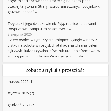
część mieszkańców nadal tłoczy się na około jednej
trzeciej terytorium Strefy, wśród zniszczonych budynków,
gruzów i odpadów.
Trzylatek i jego dziadkowie nie żyją, rodzice i brat ranni.
Rosja znowu zabija ukraińskich cywilów
8 sierpnia 2026
Cztery osoby, w tym trzyletni chłopiec, zginęły w nocy z
piątku na sobotę w rosyjskich atakach na Ukrainę; celem
byli zwykli ludzie i cywilna infrastruktura - poinformował w
sobotę prezydent Ukrainy Wołodymyr Zełenski.
Zobacz artykuł z przeszłości
marzec 2025
(1)
styczeń 2025
(2)
grudzień 2024
(6)