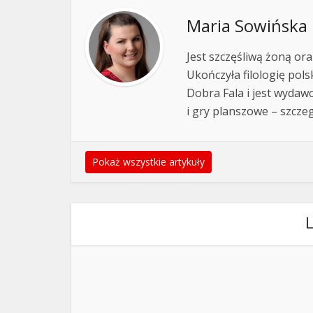
Maria Sowińska
Jest szczęśliwą żoną ora
Ukończyła filologię pols
Dobra Fala i jest wydawc
i gry planszowe – szcze
Pokaż wszystkie artykuły
L