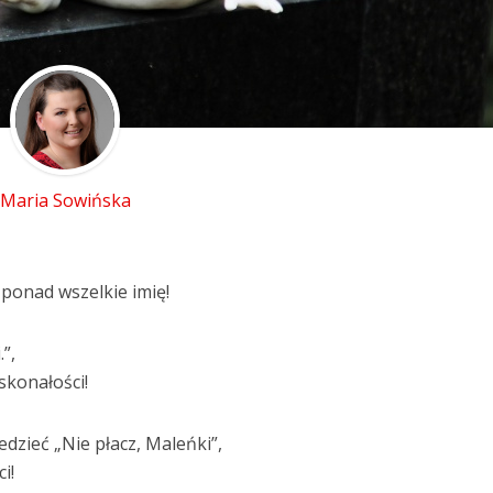
Maria Sowińska
 ponad wszelkie imię!
”,
skonałości!
dzieć „Nie płacz, Maleńki”,
i!