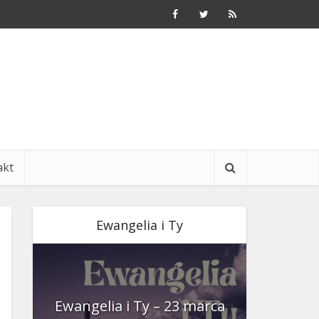
akt
Ewangelia i Ty
nia
Ewangelia i Ty – 23 marca
Ewangeli