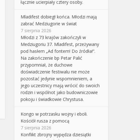
łącznie ucierpiały cztery osoby.
Mladifest dobiegł końca. Młodzi mają
zabrać Medziugorie w świat
7 sierpnia 2026
Młodzi z 73 krajów zakończyli w
Medziugoriu 37. Mladifest, przeżywany
pod hasłem „Ad fontem! Do źródła!”.
Na zakończenie bp Petar Palić
przypomniał, że duchowe
doświadczenie festiwalu nie może
pozostać jedynie wspomnieniem, a
jego uczestnicy mają wrócić do swoich
rodzin i wspólnot jako budowniczowie
pokoju i świadkowie Chrystusa.
Kongo w potrzasku wojny i eboli.
Kościół rusza z pomocą
7 sierpnia 2026
Konflikt zbrojny wypędza dziesiątki