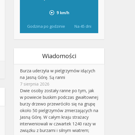
Godzina po godzinie
Na 45 dni
Wiadomości
Burza uderzyła w pielgrzymów idących
na Jasną Górę. Są ranni
7 sierpnia 2026
Dwie osoby zostały ranne po tym, jak
w powiecie buskim podczas gwałtownej
burzy drzewo przewróciło się na grupę
około 50 pielgrzymów zmierzających na
Jasną Górę. W całym kraju strażacy
interweniowali w czwartek 1240 razy w
związku z burzami i silnym wiatrem;