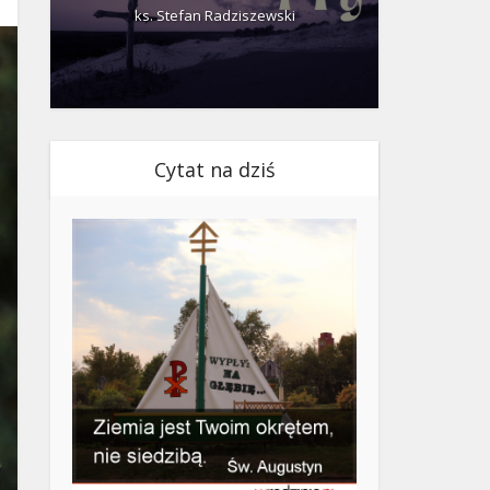
ks. Stefan Radziszewski
ks.
Cytat na dziś