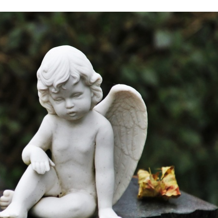
Stefan Radziszewski
ks. Stefan Radziszewski