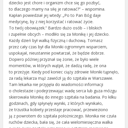
dziecko jest chore i organizm chce się go pozbyć,
to dlaczego mamy na siłę je ratować?” – wspomina.
Kapłan powiedział jej wtedy: „Po to Pan Bóg daje
medycynę, by z niej korzystać i ratować życie.
To twój obowiązek.” Bardzo dużo osób – i bliskich
i zupełnie obcych – modliło się za Monikę i jej dziecko.
Każdy dzień był walką fizyczną i duchową. Tomasz
przez cały czas był dla Moniki ogromnym wsparciem,
uspokajał, nieustannie powtarzał, że będzie dobrze.
Dopiero później przyznał się żonie, że było wiele
momentów, w których wątpił, że dadzą radę, że ona
to przeżyje. Kiedy pod koniec ciąży zdrowie Moniki tąpnęło,
za radą lekarza mąż zawiózł ją do szpitala w Warszawie.
Tam lekarka nie przyjęła do wiadomości informacji
o cholestazie i podejrzewając wadę serca lub guza mózgu
skierowała Monikę do innego szpitala na badania. Po kilku
godzinach, gdy spłynęły wyniki, z których wynikało,
że trzustka kobiety przestaje pracować, przewieziono
ją z powrotem do szpitala położniczego. Monika nie czuła
ruchów dziecka, bała się, że cała wielomiesięczna walka