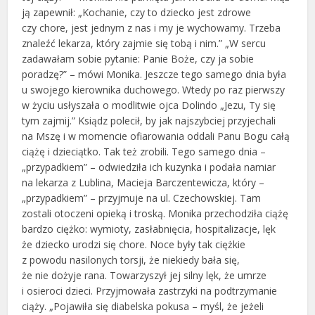
ją zapewnił: „Kochanie, czy to dziecko jest zdrowe
czy chore, jest jednym z nas i my je wychowamy. Trzeba
znaleźć lekarza, który zajmie się tobą i nim.” „W sercu
zadawałam sobie pytanie: Panie Boże, czy ja sobie
poradzę?” – mówi Monika. Jeszcze tego samego dnia była
u swojego kierownika duchowego. Wtedy po raz pierwszy
w życiu usłyszała o modlitwie ojca Dolindo „Jezu, Ty się
tym zajmij.” Ksiądz polecił, by jak najszybciej przyjechali
na Mszę i w momencie ofiarowania oddali Panu Bogu całą
ciążę i dzieciątko. Tak też zrobili. Tego samego dnia –
„przypadkiem” – odwiedziła ich kuzynka i podała namiar
na lekarza z Lublina, Macieja Barczentewicza, który –
„przypadkiem” – przyjmuje na ul. Czechowskiej. Tam
zostali otoczeni opieką i troską. Monika przechodziła ciążę
bardzo ciężko: wymioty, zasłabnięcia, hospitalizacje, lęk
że dziecko urodzi się chore. Noce były tak ciężkie
z powodu nasilonych torsji, że niekiedy bała się,
że nie dożyje rana. Towarzyszył jej silny lęk, że umrze
i osieroci dzieci. Przyjmowała zastrzyki na podtrzymanie
ciąży. „Pojawiła się diabelska pokusa – myśl, że jeżeli