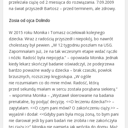
przeleżała ciążę od 2 miesiąca do rozwiązania. 7.09.2009
na świat przyszedł Bartosz – przed terminem, ale zdrowy.
Zosia od ojca Dolindo
W 2015 roku Monika i Tomasz oczekiwali kolejnego
dziecka. Wraz z radością przyszedł i niepokój, bo nawrót
cholestazy był pewien. „W 12 tygodniu poszłam na USG.
Zapomniałam już, że na tak wczesnym etapie widać rączki
i nóżki. Radość była niepojęta.” – opowiada Monika. Jednak
kiedy lekarz skończył badanie oświadczył, że podejrzewa
bardzo poważne wady u dziecka – brak czaszki, powłok
brzusznych, rozszczep kręgosłupa. „W ogóle
nie rozumiałam co do mnie mówi. Radość, którą
przed sekundą miałam w sercu została porąbana siekierą.”
– wspomina Monika – „Wystawił skierowanie na badania
prenatalne, by podjąć decyzję. <<O leczeniu dziecka?>> –
zapytałam. <<O czym pani mówi? O zakończeniu ciąży.>> –
wyjaśnił i dodał: <<Gdyby pani była moją żoną, to bym pani
nie darował jeśli by pani badań nie zrobiła i nie zakończyła
tej ciąży.>>” Monika nie pamięta jak wróciła do domu. Mąż