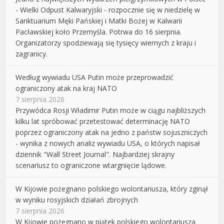
- Wielki Odpust Kalwaryjski - rozpocznie się w niedzielę w
Sanktuarium Męki Pańskiej i Matki Bożej w Kalwarii
Pacławskiej koło Przemyśla. Potrwa do 16 sierpnia.
Organizatorzy spodziewają się tysięcy wiernych z kraju i
zagranicy.
Według wywiadu USA Putin może przeprowadzić
ograniczony atak na kraj NATO
7 sierpnia 2026
Przywódca Rosji Władimir Putin może w ciągu najbliższych
kilku lat spróbować przetestować determinację NATO
poprzez ograniczony atak na jedno z państw sojuszniczych
- wynika z nowych analiz wywiadu USA, o których napisał
dziennik "Wall Street Journal". Najbardziej skrajny
scenariusz to ograniczone wtargnięcie lądowe.
W Kijowie pożegnano polskiego wolontariusza, który zginął
w wyniku rosyjskich działań zbrojnych
7 sierpnia 2026
W Kijowie pożegnano w piątek polskiego wolontariusza