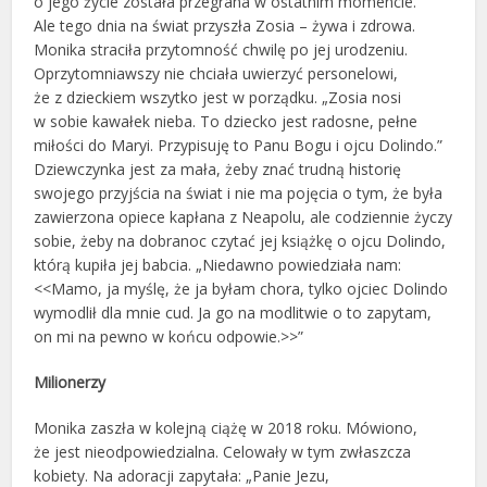
o jego życie została przegrana w ostatnim momencie.
Ale tego dnia na świat przyszła Zosia – żywa i zdrowa.
Monika straciła przytomność chwilę po jej urodzeniu.
Oprzytomniawszy nie chciała uwierzyć personelowi,
że z dzieckiem wszytko jest w porządku. „Zosia nosi
w sobie kawałek nieba. To dziecko jest radosne, pełne
miłości do Maryi. Przypisuję to Panu Bogu i ojcu Dolindo.”
Dziewczynka jest za mała, żeby znać trudną historię
swojego przyjścia na świat i nie ma pojęcia o tym, że była
zawierzona opiece kapłana z Neapolu, ale codziennie życzy
sobie, żeby na dobranoc czytać jej książkę o ojcu Dolindo,
którą kupiła jej babcia. „Niedawno powiedziała nam:
<<Mamo, ja myślę, że ja byłam chora, tylko ojciec Dolindo
wymodlił dla mnie cud. Ja go na modlitwie o to zapytam,
on mi na pewno w końcu odpowie.>>”
Milionerzy
Monika zaszła w kolejną ciążę w 2018 roku. Mówiono,
że jest nieodpowiedzialna. Celowały w tym zwłaszcza
kobiety. Na adoracji zapytała: „Panie Jezu,