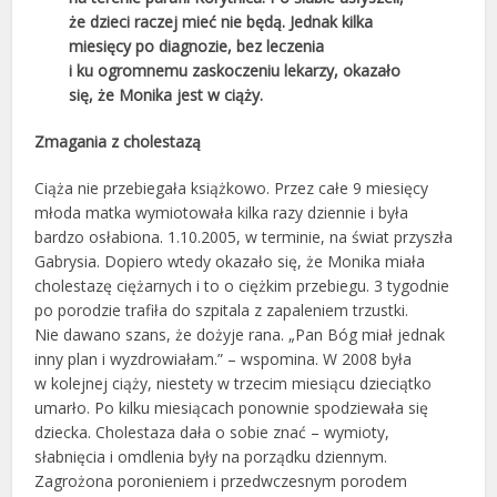
że dzieci raczej mieć nie będą. Jednak kilka
miesięcy po diagnozie, bez leczenia
i ku ogromnemu zaskoczeniu lekarzy, okazało
się, że Monika jest w ciąży.
Zmagania z cholestazą
Ciąża nie przebiegała książkowo. Przez całe 9 miesięcy
młoda matka wymiotowała kilka razy dziennie i była
bardzo osłabiona. 1.10.2005, w terminie, na świat przyszła
Gabrysia. Dopiero wtedy okazało się, że Monika miała
cholestazę ciężarnych i to o ciężkim przebiegu. 3 tygodnie
po porodzie trafiła do szpitala z zapaleniem trzustki.
Nie dawano szans, że dożyje rana. „Pan Bóg miał jednak
inny plan i wyzdrowiałam.” – wspomina. W 2008 była
w kolejnej ciąży, niestety w trzecim miesiącu dzieciątko
umarło. Po kilku miesiącach ponownie spodziewała się
dziecka. Cholestaza dała o sobie znać – wymioty,
słabnięcia i omdlenia były na porządku dziennym.
Zagrożona poronieniem i przedwczesnym porodem