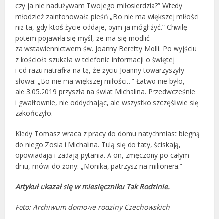
czy ja nie nadużywam Twojego miłosierdzia?” Wtedy
młodzież zaintonowała pieśń „Bo nie ma większej miłości
niż ta, gdy ktoś życie oddaje, bym ja mógł żyć.” Chwilę
potem pojawiła się myśl, że ma się modlić
za wstawiennictwem św. Joanny Beretty Molli. Po wyjściu
z kościoła szukała w telefonie informacji o świętej
i od razu natrafiła na tą, że życiu Joanny towarzyszyły
słowa: „Bo nie ma większej miłości…” Łatwo nie było,
ale 3.05.2019 przyszła na świat Michalina. Przedwcześnie
i gwałtownie, nie oddychając, ale wszystko szczęśliwie się
zakończyło.
Kiedy Tomasz wraca z pracy do domu natychmiast biegną
do niego Zosia i Michalina. Tulą się do taty, ściskają,
opowiadają i zadają pytania. A on, zmęczony po całym
dniu, mówi do żony: „Monika, patrzysz na milionera.”
Artykuł ukazał się w miesięczniku Tak Rodzinie.
Foto: Archiwum domowe rodziny Czechowskich