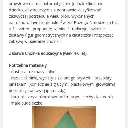
umysłowe niemal automatycznie. Jednak kilkuletnie
dziecko, aby nauczyło się poprawnie klasyfikować
zazwyczaj potrzebuje wielu prób, wykonanych
na różnorodnym materiale. Święta Bożego Narodzenia tuż,
tuż… zatem, proponuję zamienić tradycyjne szkolne
zestawy figur geometrycznych na ciasteczka i rozpocząć
zabawę w ubieranie choinki.
Zabawa Choinka edukacyjna (wiek 4-6 lat).
Potrzebne materiały:
· ciasteczka z masy solnej,
· kształt choinki, wycięty z zielonego brystolu i przepięty
pinezkami (koniecznie z grubymi, plastikowymi główkami)
do tablicy korkowej (patrz zdj.),
· kartoniki z rysunkami symbolizującymi cechy ciasteczek,
· małe pudełeczko