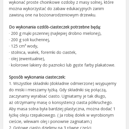
wykonać proste choinkowe ozdoby z masy solnej, które
można wykorzystać do zabaw edukacyjnych zanim
zawisną one na bożonarodzeniowym drzewku.
Do wykonania ozdób-ciasteczek potrzebne będą:
· 200 g mąki pszennej (najlepiej drobno mielonej),
· 200 g soli kuchennej,
· 125 cm³ wody,
· stolnica, wałek, foremki do ciastek,
· olej (ewentualnie),
· kolorowe lakiery do paznokci lub gęste farby plakatowe.
Sposób wykonania ciasteczek:
1. Wszystkie składniki (dokładnie odmierzone) wsypujemy
do miski i mieszamy łyżką. Gdy składniki się połączą,
zaczynamy wyrabiać ciasto. Ugniatamy je tak długo,
aż otrzymamy masę o konsystencji ciasta półkruchego.
Aby masa solna była bardziej plastyczna, można dodać 1
łyżkę oleju rzepakowego. ( Ja robię dołek w wyrobionym
cieście, wlewam olej i ponownie zagniatam.)
2. Gotowe ciasto dzielimy na 3 równe części