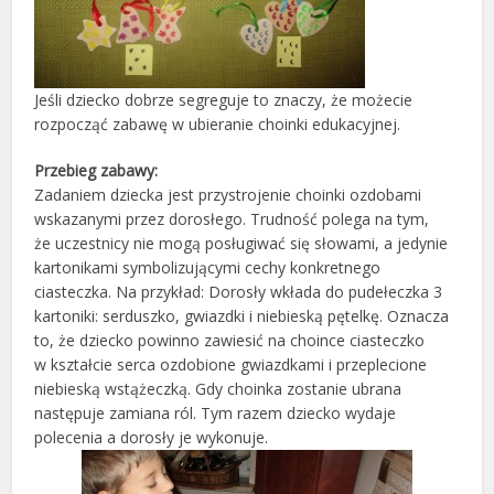
Jeśli dziecko dobrze segreguje to znaczy, że możecie
rozpocząć zabawę w ubieranie choinki edukacyjnej.
Przebieg zabawy:
Zadaniem dziecka jest przystrojenie choinki ozdobami
wskazanymi przez dorosłego. Trudność polega na tym,
że uczestnicy nie mogą posługiwać się słowami, a jedynie
kartonikami symbolizującymi cechy konkretnego
ciasteczka. Na przykład: Dorosły wkłada do pudełeczka 3
kartoniki: serduszko, gwiazdki i niebieską pętelkę. Oznacza
to, że dziecko powinno zawiesić na choince ciasteczko
w kształcie serca ozdobione gwiazdkami i przeplecione
niebieską wstążeczką. Gdy choinka zostanie ubrana
następuje zamiana ról. Tym razem dziecko wydaje
polecenia a dorosły je wykonuje.