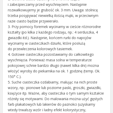
i zabezpieczamy przed wyschnięciem. Następnie
rozwałkowujemy je grubość ok. 3 mm. Uwaga: stolnicę
trzeba posypywać niewielką ilością mąki, w przeciwnym
razie ciasto będzie przywierało.
3. Przy pomocy foremek wycinamy w cieście różnorodne
kształty (po kilka z każdego rodzaju, np.: 4 serduszka, 4
gwiazdki itd.). Następnie, końcem rurki do napojów
wycinamy w ciasteczkach dziurki, które posłużą
do przewleczenia kolorowych tasiemek.
4. Gotowe ciasteczka pozostawiamy do całkowitego
wyschnięcia. Ponieważ masa solna w temperaturze
pokojowej schnie bardzo długo (nawet kilka dni) można
włożyć wyroby do piekarnika na ok. 1 godzinę (temp. Ok.
150° C.).
5. Suche ciasteczka ozdabiamy, malując na nich proste
wzory, np.: pionowe lub poziome paski, groszki, gwiazdki,
księżyce itp. Ważne, aby ciasteczka o tym samym kształcie
różniły się motywami. Do malowania można użyć gęstych
farb plakatowych lub lakierów do paznokci (uzyskamy
wtedy trwalszy wzór i ładny efekt kolorystyczny,