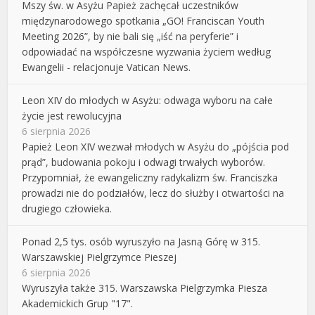
Mszy św. w Asyżu Papież zachęcał uczestników
międzynarodowego spotkania „GO! Franciscan Youth
Meeting 2026”, by nie bali się „iść na peryferie” i
odpowiadać na współczesne wyzwania życiem według
Ewangelii - relacjonuje Vatican News.
Leon XIV do młodych w Asyżu: odwaga wyboru na całe
życie jest rewolucyjna
6 sierpnia 2026
Papież Leon XIV wezwał młodych w Asyżu do „pójścia pod
prąd”, budowania pokoju i odwagi trwałych wyborów.
Przypomniał, że ewangeliczny radykalizm św. Franciszka
prowadzi nie do podziałów, lecz do służby i otwartości na
drugiego człowieka.
Ponad 2,5 tys. osób wyruszyło na Jasną Górę w 315.
Warszawskiej Pielgrzymce Pieszej
6 sierpnia 2026
Wyruszyła także 315. Warszawska Pielgrzymka Piesza
Akademickich Grup "17".