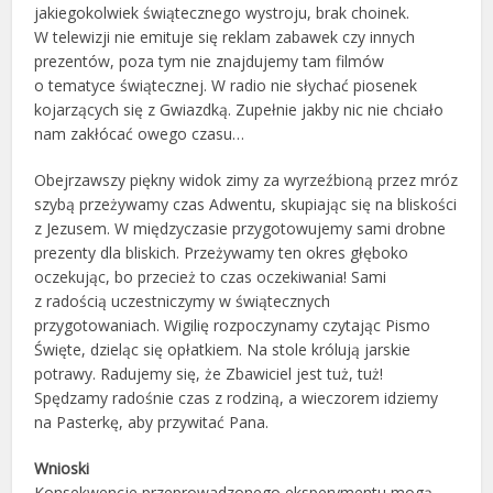
jakiegokolwiek świątecznego wystroju, brak choinek.
W telewizji nie emituje się reklam zabawek czy innych
prezentów, poza tym nie znajdujemy tam filmów
o tematyce świątecznej. W radio nie słychać piosenek
kojarzących się z Gwiazdką. Zupełnie jakby nic nie chciało
nam zakłócać owego czasu…
Obejrzawszy piękny widok zimy za wyrzeźbioną przez mróz
szybą przeżywamy czas Adwentu, skupiając się na bliskości
z Jezusem. W międzyczasie przygotowujemy sami drobne
prezenty dla bliskich. Przeżywamy ten okres głęboko
oczekując, bo przecież to czas oczekiwania! Sami
z radością uczestniczymy w świątecznych
przygotowaniach. Wigilię rozpoczynamy czytając Pismo
Święte, dzieląc się opłatkiem. Na stole królują jarskie
potrawy. Radujemy się, że Zbawiciel jest tuż, tuż!
Spędzamy radośnie czas z rodziną, a wieczorem idziemy
na Pasterkę, aby przywitać Pana.
Wnioski
Konsekwencje przeprowadzonego eksperymentu mogą