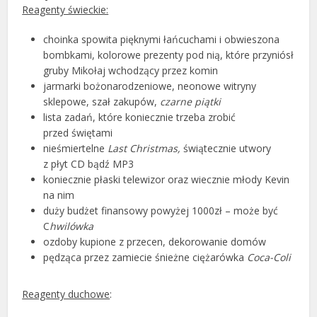
Reagenty świeckie:
choinka spowita pięknymi łańcuchami i obwieszona
bombkami, kolorowe prezenty pod nią, które przyniósł
gruby Mikołaj wchodzący przez komin
jarmarki bożonarodzeniowe, neonowe witryny
sklepowe, szał zakupów,
czarne piątki
lista zadań, które koniecznie trzeba zrobić
przed świętami
nieśmiertelne
Last Christmas,
świątecznie utwory
z płyt CD bądź MP3
koniecznie płaski telewizor oraz wiecznie młody Kevin
na nim
duży budżet finansowy powyżej 1000zł – może być
C
hwilówka
ozdoby kupione z przecen, dekorowanie domów
pędząca przez zamiecie śnieżne ciężarówka
Coca-Coli
Reagenty duchowe
: