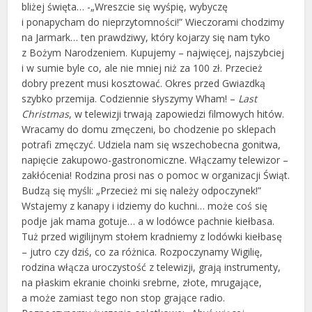
bliżej święta… -„Wreszcie się wyśpię, wybyczę
i ponapycham do nieprzytomności!” Wieczorami chodzimy
na Jarmark… ten prawdziwy, który kojarzy się nam tyko
z Bożym Narodzeniem. Kupujemy – najwięcej, najszybciej
i w sumie byle co, ale nie mniej niż za 100 zł. Przecież
dobry prezent musi kosztować. Okres przed Gwiazdką
szybko przemija. Codziennie słyszymy Wham! –
Last
Christmas
, w telewizji trwają zapowiedzi filmowych hitów.
Wracamy do domu zmęczeni, bo chodzenie po sklepach
potrafi zmęczyć. Udziela nam się wszechobecna gonitwa,
napięcie zakupowo-gastronomiczne. Włączamy telewizor –
zakłócenia! Rodzina prosi nas o pomoc w organizacji Świąt.
Budzą się myśli: „Przecież mi się należy odpoczynek!”
Wstajemy z kanapy i idziemy do kuchni… może coś się
podje jak mama gotuje… a w lodówce pachnie kiełbasa.
Tuż przed wigilijnym stołem kradniemy z lodówki kiełbasę
– jutro czy dziś, co za różnica. Rozpoczynamy Wigilię,
rodzina włącza uroczystość z telewizji, grają instrumenty,
na płaskim ekranie choinki srebrne, złote, mrugające,
a może zamiast tego non stop grające radio.