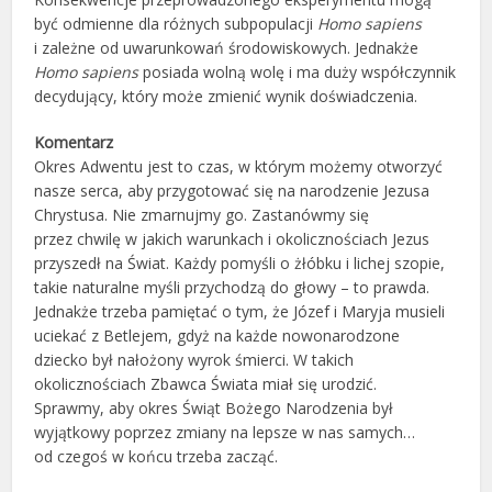
być odmienne dla różnych subpopulacji
Homo sapiens
i zależne od uwarunkowań środowiskowych. Jednakże
Homo sapiens
posiada wolną wolę i ma duży współczynnik
decydujący, który może zmienić wynik doświadczenia.
Komentarz
Okres Adwentu jest to czas, w którym możemy otworzyć
nasze serca, aby przygotować się na narodzenie Jezusa
Chrystusa. Nie zmarnujmy go. Zastanówmy się
przez chwilę w jakich warunkach i okolicznościach Jezus
przyszedł na Świat. Każdy pomyśli o żłóbku i lichej szopie,
takie naturalne myśli przychodzą do głowy – to prawda.
Jednakże trzeba pamiętać o tym, że Józef i Maryja musieli
uciekać z Betlejem, gdyż na każde nowonarodzone
dziecko był nałożony wyrok śmierci. W takich
okolicznościach Zbawca Świata miał się urodzić.
Sprawmy, aby okres Świąt Bożego Narodzenia był
wyjątkowy poprzez zmiany na lepsze w nas samych…
od czegoś w końcu trzeba zacząć.