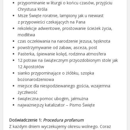
przypominanie w liturgii o końcu czasów, przyjściu
Chrystusa Króla
Msze Święte roratnie, lampiony jak u niewiast
z przypowieści czekających na Pana
rekolekcje adwentowe, prostowanie ścieżek życia,
modlitwa
czas oczekiwania na narodzenie Jezusa, tęsknota
powstrzymywanie od zabaw, asceza, post
Pasterka, śpiewanie kolęd, rodzinna atmosfera
12 potraw na świątecznym przyozdobionym stole jak
12 Apostołów
sianko przypominające o żłóbku, szopka
bożonarodzeniowa
miejsce dla niespodziewanego gościa, wzajemna
życzliwość
świąteczna pomoc ubogim, jałmużna
najważniejszy katalizator – Pismo Święte
Doświadczenie 1:
Procedura profanum
Z każdym dniem wyczekujemy okresu wolnego. Coraz