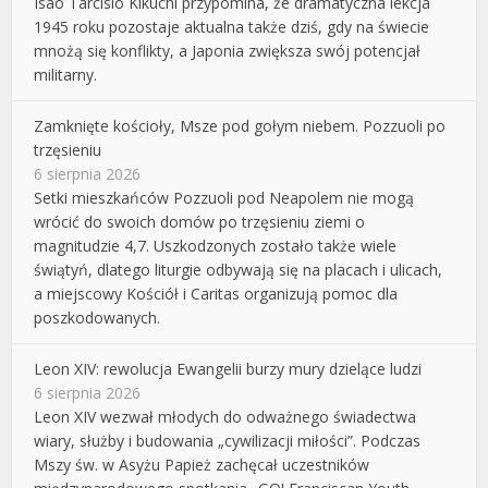
Isao Tarcisio Kikuchi przypomina, że dramatyczna lekcja
1945 roku pozostaje aktualna także dziś, gdy na świecie
mnożą się konflikty, a Japonia zwiększa swój potencjał
militarny.
Zamknięte kościoły, Msze pod gołym niebem. Pozzuoli po
trzęsieniu
6 sierpnia 2026
Setki mieszkańców Pozzuoli pod Neapolem nie mogą
wrócić do swoich domów po trzęsieniu ziemi o
magnitudzie 4,7. Uszkodzonych zostało także wiele
świątyń, dlatego liturgie odbywają się na placach i ulicach,
a miejscowy Kościół i Caritas organizują pomoc dla
poszkodowanych.
Leon XIV: rewolucja Ewangelii burzy mury dzielące ludzi
6 sierpnia 2026
Leon XIV wezwał młodych do odważnego świadectwa
wiary, służby i budowania „cywilizacji miłości”. Podczas
Mszy św. w Asyżu Papież zachęcał uczestników