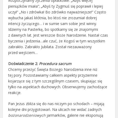
Rozpoczynamy życzenia opłatkowe: „Abyś więcej
pieniążków miała”; „Abyś ty Zygmuś się poprawił i lepiej
uczył” „No i zdrówka! Bo zdrówko najważniejsze!” Często
wybucha jakaś kłótnia, bo ktoś nie zrozumiał dobrej
intencji życzącego… i w sumie sam sobie jest winny.
Idziemy na Pasterkę, bo spotkamy się ze znajomymi
z dawnych lat. Jest wreszcie Boże Narodzenie. Nastał czas
byczenia i jedzenia…ale czuć, że Kogoś w tym wszystkim
zabrakło. Zabrakło Jubilata. Został niezauważony
przed wejściem…
Doświadczenie 2:
Procedura sacrum
Chcemy przeżyć Święta Bożego Narodzenia inne niż
tej pory. Pozostawiamy całkiem aspekty przyziemne
kojarzące się z tym szczególnym czasem, skupiając się
tylko na aspektach duchowych. Obserwujemy zachodzące
reakcje.
Pan Jezus zbliża się do nas niczym po schodach – mijają
kolejne dni przygotowań. Na ulicach nie widać żadnych
bożonarodzeniowych
jarmarków, galerie nie eksponują