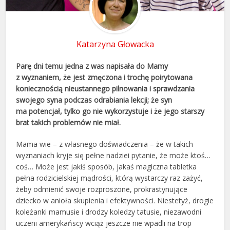
Katarzyna Głowacka
Parę dni temu jedna z was napisała do Mamy
z wyznaniem, że jest zmęczona i trochę poirytowana
koniecznością nieustannego pilnowania i sprawdzania
swojego syna podczas odrabiania lekcji; że syn
ma potencjał, tylko go nie wykorzystuje i że jego starszy
brat takich problemów nie miał.
Mama wie – z własnego doświadczenia – że w takich
wyznaniach kryje się pełne nadziei pytanie, że może ktoś…
coś… Może jest jakiś sposób, jakaś magiczna tabletka
pełna rodzicielskiej mądrości, którą wystarczy raz zażyć,
żeby odmienić swoje rozproszone, prokrastynujące
dziecko w anioła skupienia i efektywności. Niestetyż, drogie
koleżanki mamusie i drodzy koledzy tatusie, niezawodni
uczeni amerykańscy wciąż jeszcze nie wpadli na trop