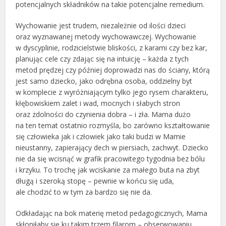
potencjalnych składników na takie potencjalne remedium.
Wychowanie jest trudem, niezależnie od ilości dzieci
oraz wyznawanej metody wychowawczej. Wychowanie
w dyscyplinie, rodzicielstwie bliskości, z karami czy bez kar,
planując cele czy zdając się na intuicję – każda z tych
metod prędzej czy później doprowadzi nas do ściany, którą
jest samo dziecko, jako odrębna osoba, oddzielny byt
w komplecie z wyróżniającym tylko jego rysem charakteru,
kłębowiskiem zalet i wad, mocnych i słabych stron
oraz zdolności do czynienia dobra – i zła. Mama dużo
na ten temat ostatnio rozmyśla, bo zarówno kształtowanie
się człowieka jak i człowiek jako taki budzi w Mamie
nieustanny, zapierający dech w piersiach, zachwyt. Dziecko
nie da się wcisnąć w grafik pracowitego tygodnia bez bólu
i krzyku. To trochę jak wciskanie za małego buta na zbyt
długą i szeroką stopę – pewnie w końcu się uda,
ale chodzić to w tym za bardzo się nie da.
Odkładając na bok materię metod pedagogicznych, Mama
skłoniłaby się ku takim trzem filarom – obserwowaniu