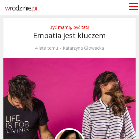
Być mamą, być tatą
Empatia jest kluczem
4 lata temu
Katarzyna Głowacka