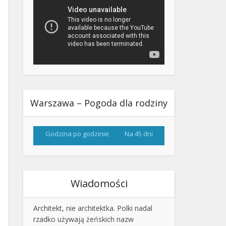
Warszawa – Pogoda dla rodziny
Godzina po godzinie
Na 45 dni
Wiadomości
Architekt, nie architektka. Polki nadal
rzadko używają żeńskich nazw