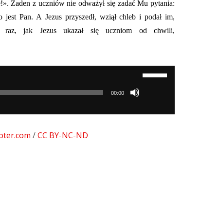
ię!». Żaden z uczniów nie odważył się zadać Mu pytania:
o jest Pan. A Jezus przyszedł, wziął chleb i podał im,
 raz, jak Jezus ukazał się uczniom od chwili,
Używaj
strzałek
00:00
do
góry/do
dołu
oter.com
/
CC BY-NC-ND
aby
zwiększyć
lub
zmniejszyć
głośność.