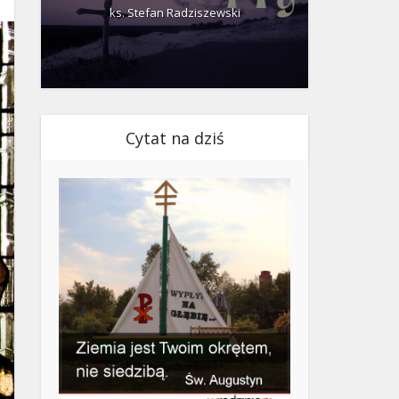
ks. Stefan Radziszewski
ks.
Cytat na dziś