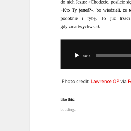
do nich Jezus: «Chodźcie, posilcie s
«Kto Ty jesteś?», bo wiedzieli, że t
podobnie i rybę. To już trzeci
gdy zmartwychwstał.
Odtwarzacz
plików
00:00
dźwiękowych
Photo credit:
Lawrence OP
via
F
Like this:
Loading...