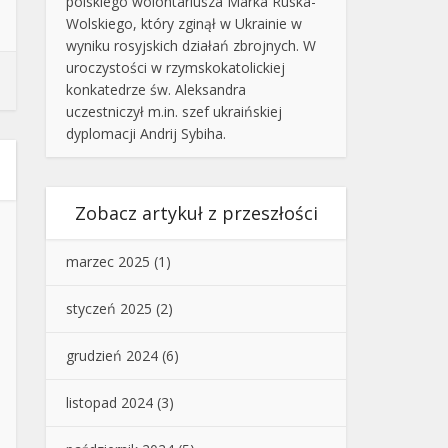
polskiego wolontariusza Marka Ruska-
Wolskiego, który zginął w Ukrainie w
wyniku rosyjskich działań zbrojnych. W
uroczystości w rzymskokatolickiej
konkatedrze św. Aleksandra
uczestniczył m.in. szef ukraińskiej
dyplomacji Andrij Sybiha.
Zobacz artykuł z przeszłości
marzec 2025
(1)
styczeń 2025
(2)
grudzień 2024
(6)
listopad 2024
(3)