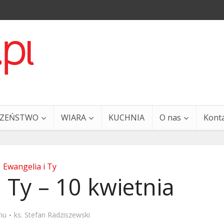
CZEŃSTWO
WIARA
KUCHNIA
O nas
Kont
Ewangelia i Ty
 Ty – 10 kwietnia
a i Ty – 29 grudnia
Ewangelia i Ty – 27 grud
mu
ks. Stefan Radziszewski