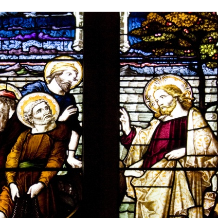
Stefan Radziszewski
ks. Stefan Radziszewski