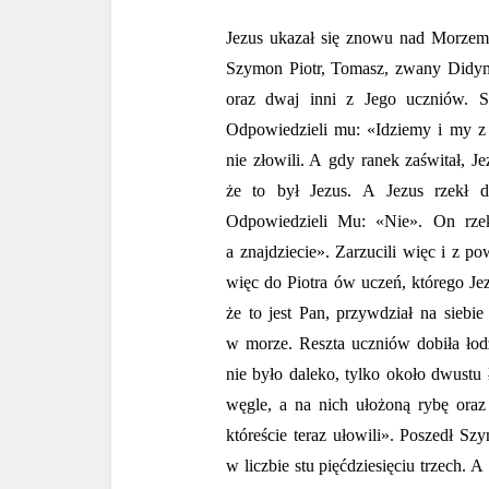
Jezus ukazał się znowu nad Morzem 
Szymon Piotr, Tomasz, zwany Didymo
oraz dwaj inni z Jego uczniów. S
Odpowiedzieli mu: «Idziemy i my z t
nie złowili. A gdy ranek zaświtał, J
że to był Jezus. A Jezus rzekł d
Odpowiedzieli Mu: «Nie». On rzekł
a znajdziecie». Zarzucili więc i z 
więc do Piotra ów uczeń, którego Je
że to jest Pan, przywdział na siebie
w morze. Reszta uczniów dobiła łod
nie było daleko, tylko około dwustu ł
węgle, a na nich ułożoną rybę oraz 
któreście teraz ułowili». Poszedł Sz
w liczbie stu pięćdziesięciu trzech. A