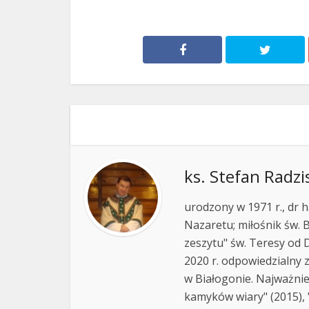
ks. Stefan Radzi
urodzony w 1971 r., dr h
Nazaretu; miłośnik św. B
zeszytu" św. Teresy od D
2020 r. odpowiedzialny 
w Białogonie. Najważnie
kamyków wiary" (2015), "