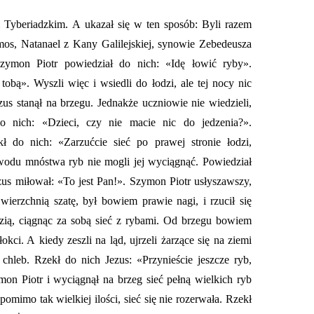
Tyberiadzkim. A ukazał się w ten sposób: Byli razem
s, Natanael z Kany Galilejskiej, synowie Zebedeusza
zymon Piotr powiedział do nich: «Idę łowić ryby».
obą». Wyszli więc i wsiedli do łodzi, ale tej nocy nic
ezus stanął na brzegu. Jednakże uczniowie nie wiedzieli,
o nich: «Dzieci, czy nie macie nic do jedzenia?».
 do nich: «Zarzućcie sieć po prawej stronie łodzi,
powodu mnóstwa ryb nie mogli jej wyciągnąć. Powiedział
zus miłował: «To jest Pan!». Szymon Piotr usłyszawszy,
 wierzchnią szatę, był bowiem prawie nagi, i rzucił się
zią, ciągnąc za sobą sieć z rybami. Od brzegu bowiem
okci. A kiedy zeszli na ląd, ujrzeli żarzące się na ziemi
chleb. Rzekł do nich Jezus: «Przynieście jeszcze ryb,
ymon Piotr i wyciągnął na brzeg sieć pełną wielkich ryb
 pomimo tak wielkiej ilości, sieć się nie rozerwała. Rzekł