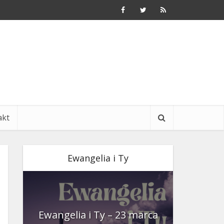
akt
Ewangelia i Ty
nia
Ewangelia i Ty – 23 marca
Ewangeli