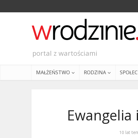
portal z wartościami
MAŁŻEŃSTWO
RODZINA
SPOŁE
Ewangelia i
Ewangeli
10 lat te