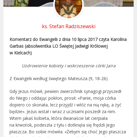
ks. Stefan Radziszewski
Komentarz do Ewangelii z dnia 10 lipca 2017 czyta Karolina
Garbas (absolwentka LO Świętej Jadwigi Królowej
w Kielcach)
Uzdrowienie kobiety i wskrzeszenie córki Jaira
Z Ewangelii według świętego Mateusza (9, 18-26)
Gdy Jezus mówił, pewien zwierzchnik synagogi przyszedł
do Niego i oddając pokłon, prosił: «Panie, moja córka
dopiero co skonała, lecz przyjdź i włóż na nią rękę, a żyć
będzie». Jezus wstał i wraz z uczniami poszedł za nim.
Wtem jakaś kobieta, która dwanaście lat cierpiała
na krwotok, podeszła z tyłu i dotknęła się frędzli Jego
płaszcza. Bo sobie mówiła: «Żebym się choć Jego płaszcza