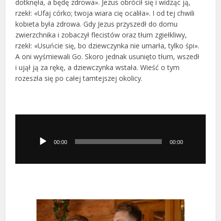
dotknęła, a będę zdrowa». Jezus obrócił się i widząc ją,
rzekł: «Ufaj córko; twoja wiara cię ocaliła». I od tej chwili
kobieta była zdrowa. Gdy Jezus przyszedł do domu
zwierzchnika i zobaczył flecistów oraz tłum zgiełkliwy,
rzekł: «Usuńcie się, bo dziewczynka nie umarła, tylko śpi».
A oni wyśmiewali Go. Skoro jednak usunięto tłum, wszedł
i ujął ją za rękę, a dziewczynka wstała. Wieść o tym
rozeszła się po całej tamtejszej okolicy.
Odtwarzacz
plików
dźwiękowych
00:00
00:00