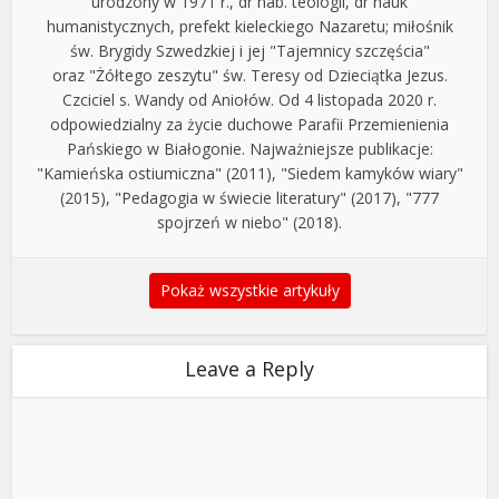
urodzony w 1971 r., dr hab. teologii, dr nauk
humanistycznych, prefekt kieleckiego Nazaretu; miłośnik
św. Brygidy Szwedzkiej i jej "Tajemnicy szczęścia"
oraz "Żółtego zeszytu" św. Teresy od Dzieciątka Jezus.
Czciciel s. Wandy od Aniołów. Od 4 listopada 2020 r.
odpowiedzialny za życie duchowe Parafii Przemienienia
Pańskiego w Białogonie. Najważniejsze publikacje:
"Kamieńska ostiumiczna" (2011), "Siedem kamyków wiary"
(2015), "Pedagogia w świecie literatury" (2017), "777
spojrzeń w niebo" (2018).
Pokaż wszystkie artykuły
Leave a Reply