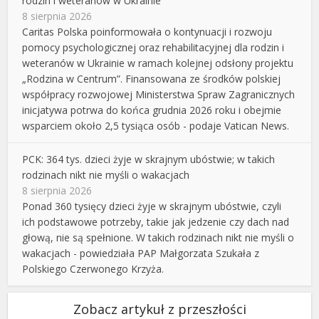
rodzin i weteranów w Ukrainie
8 sierpnia 2026
Caritas Polska poinformowała o kontynuacji i rozwoju
pomocy psychologicznej oraz rehabilitacyjnej dla rodzin i
weteranów w Ukrainie w ramach kolejnej odsłony projektu
„Rodzina w Centrum”. Finansowana ze środków polskiej
współpracy rozwojowej Ministerstwa Spraw Zagranicznych
inicjatywa potrwa do końca grudnia 2026 roku i obejmie
wsparciem około 2,5 tysiąca osób - podaje Vatican News.
PCK: 364 tys. dzieci żyje w skrajnym ubóstwie; w takich
rodzinach nikt nie myśli o wakacjach
8 sierpnia 2026
Ponad 360 tysięcy dzieci żyje w skrajnym ubóstwie, czyli
ich podstawowe potrzeby, takie jak jedzenie czy dach nad
głową, nie są spełnione. W takich rodzinach nikt nie myśli o
wakacjach - powiedziała PAP Małgorzata Szukała z
Polskiego Czerwonego Krzyża.
Zobacz artykuł z przeszłości