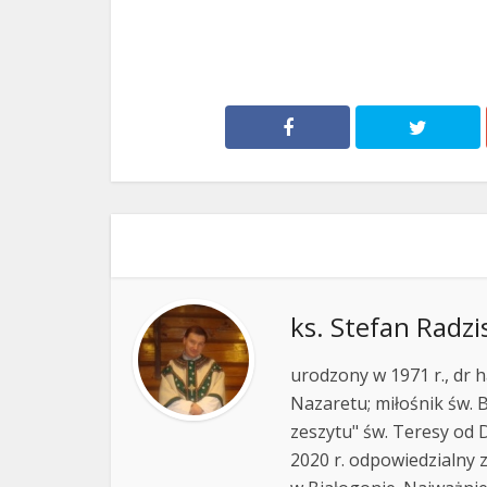
ks. Stefan Radzi
urodzony w 1971 r., dr h
Nazaretu; miłośnik św. B
zeszytu" św. Teresy od D
2020 r. odpowiedzialny 