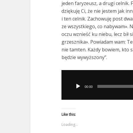
jeden faryzeusz, a drugi celnik. 
dziękuję Ci, że nie jestem jak inn
i ten celnik. Zachowuję post dwa
ze wszystkiego, co nabywam». Nat
oczu wznieść ku niebu, lecz bił si
grzesznika». Powiadam wam: Te
nie tamten. Każdy bowiem, kto s
będzie wywyższony”.
Odtwarzacz
plików
00:00
dźwiękowych
Like this:
Loading...