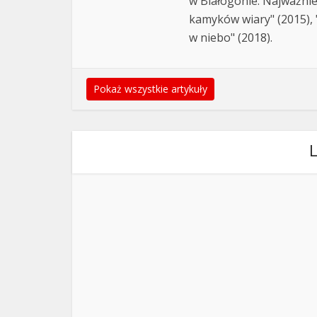
w Białogonie. Najważnie
kamyków wiary" (2015), "
w niebo" (2018).
Pokaż wszystkie artykuły
L