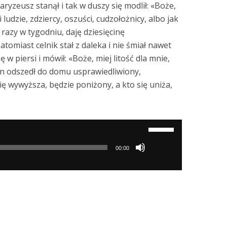
Faryzeusz stanął i tak w duszy się modlił: «Boże,
i ludzie, zdziercy, oszuści, cudzołożnicy, albo jak
 razy w tygodniu, daję dziesięcinę
omiast celnik stał z daleka i nie śmiał nawet
ę w piersi i mówił: «Boże, miej litość dla mnie,
n odszedł do domu usprawiedliwiony,
ię wywyższa, będzie poniżony, a kto się uniża,
Używaj
strzałek
00:00
do
góry/do
dołu
aby
zwiększyć
lub