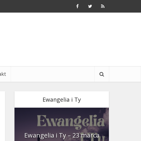
akt
Ewangelia i Ty
nia
Ewangelia i Ty – 23 marca
Ewangeli