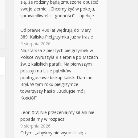
się, że rodziny będą zmuszone opuścić
swoje ziemie. „Chcemy żyć w pokoju,
sprawiedliwości i godności” – apeluje.
Od prawie 400 lat wędrują do Maryi.
389. Kaliska Pielgrzymka już w trasie
9 sierpnia 2026
Najstarsza z pieszych pielgrzymek w
Polsce wyruszyła 9 sierpnia po Mszach
św. z kaliskich parafii. Na pierwszym
postoju na Lisie pątników
pobłogosławił biskup kaliski Damian
Bryl. W tym roku pielgrzymce
towarzyszy hasło „Budujcie mój
Kościół”.
Leon XIV: Nie przeceniajmy sił ani nie
popadajmy w rozpacz
9 sierpnia 2026
O tym, „abyśmy nie wynosili się z