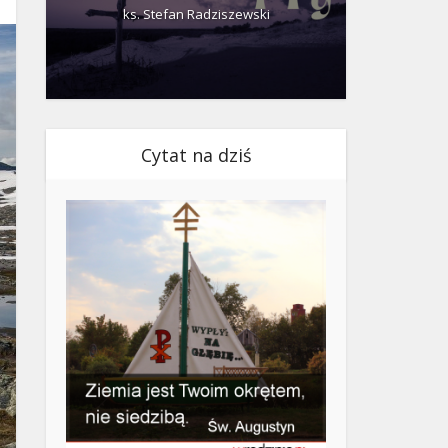
ks. Stefan Radziszewski
ks.
Cytat na dziś