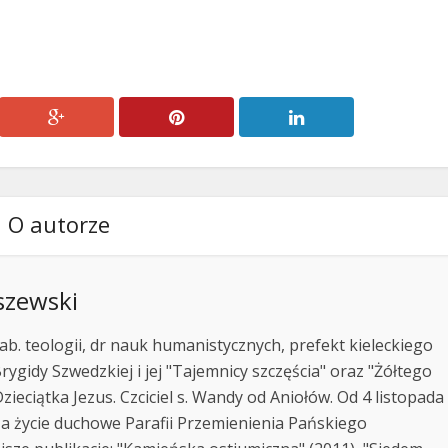
zmniejszyć
głośność.
O autorze
szewski
ab. teologii, dr nauk humanistycznych, prefekt kieleckiego
rygidy Szwedzkiej i jej "Tajemnicy szczęścia" oraz "Żółtego
zieciątka Jezus. Czciciel s. Wandy od Aniołów. Od 4 listopada
za życie duchowe Parafii Przemienienia Pańskiego