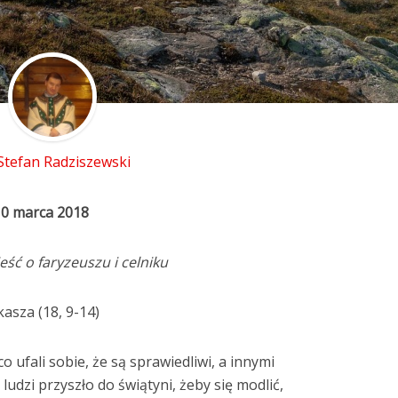
 Stefan Radziszewski
10 marca 2018
ść o faryzeuszu i celniku
asza (18, 9-14)
o ufali sobie, że są sprawiedliwi, a innymi
ludzi przyszło do świątyni, żeby się modlić,