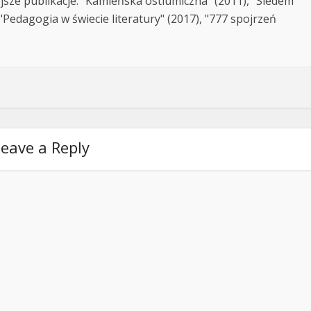
jsze publikacje: "Kamieńska ostiumiczna" (2011), "Siedem
Pedagogia w świecie literatury" (2017), "777 spojrzeń
eave a Reply