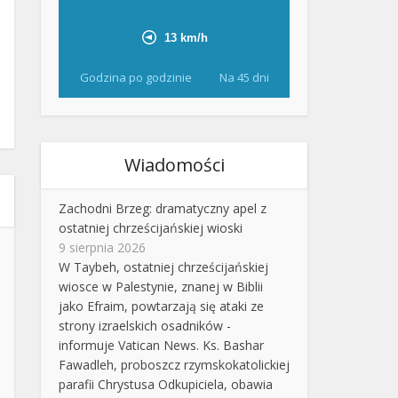
Godzina po godzinie
Na 45 dni
Wiadomości
Zachodni Brzeg: dramatyczny apel z
ostatniej chrześcijańskiej wioski
9 sierpnia 2026
W Taybeh, ostatniej chrześcijańskiej
wiosce w Palestynie, znanej w Biblii
jako Efraim, powtarzają się ataki ze
strony izraelskich osadników -
informuje Vatican News. Ks. Bashar
Fawadleh, proboszcz rzymskokatolickiej
parafii Chrystusa Odkupiciela, obawia