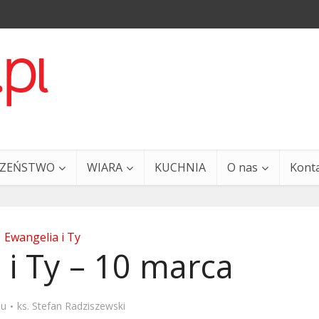
CZEŃSTWO
WIARA
KUCHNIA
O nas
Kont
Ewangelia i Ty
 i Ty – 10 marca
a i Ty – 29 grudnia
Ewangelia i Ty – 27 grud
mu
ks. Stefan Radziszewski