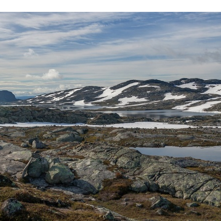
Stefan Radziszewski
ks. Stefan Radziszewski