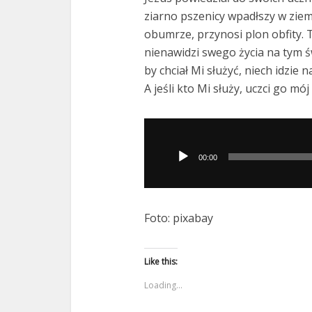
ziarno pszenicy wpadłszy w ziemi
obumrze, przynosi plon obfity. Te
nienawidzi swego życia na tym św
by chciał Mi służyć, niech idzie 
A jeśli kto Mi służy, uczci go mój 
Odtwarzacz
plików
00:00
dźwiękowych
Foto: pixabay
Like this:
Loading...