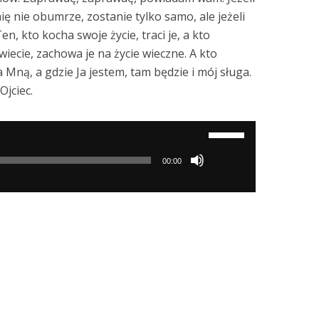
ę nie obumrze, zostanie tylko samo, ale jeżeli
n, kto kocha swoje życie, traci je, a kto
iecie, zachowa je na życie wieczne. A kto
na Mną, a gdzie Ja jestem, tam będzie i mój sługa.
Ojciec.
Używaj
strzałek
00:00
do
góry/do
dołu
aby
zwiększyć
lub
zmniejszyć
głośność.