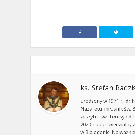
ks. Stefan Radzi
urodzony w 1971 r., dr h
Nazaretu; miłośnik św. B
zeszytu" św. Teresy od D
2020 r. odpowiedzialny 
w Białogonie. Najważnie