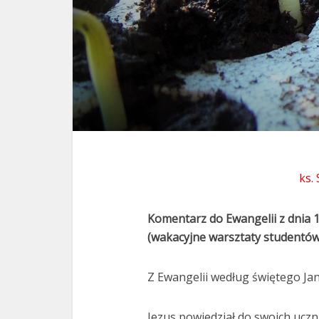
ks.
Komentarz do Ewangelii z dnia 
(wakacyjne warsztaty student
Z Ewangelii według świętego Jan
Jezus powiedział do swoich ucz