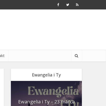
akt
Ewangelia i Ty
nia
Ewangelia i Ty – 23 marca
Ewangeli