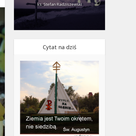
ks. Stefan Radziszewski
ks.
Cytat na dziś