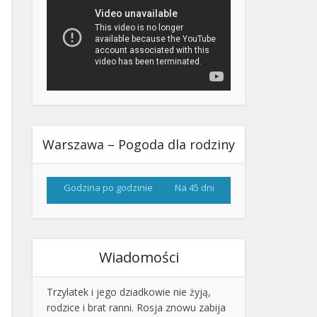
Warszawa – Pogoda dla rodziny
Godzina po godzinie
Na 45 dni
Wiadomości
Trzylatek i jego dziadkowie nie żyją,
rodzice i brat ranni. Rosja znowu zabija