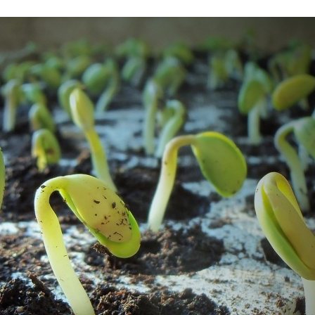
Stefan Radziszewski
ks. Stefan Radziszewski