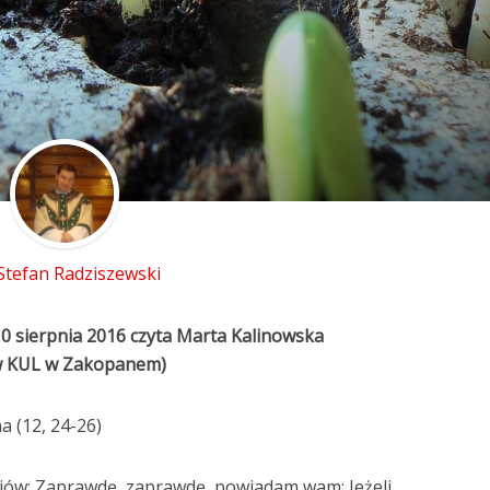
 Stefan Radziszewski
10 sierpnia 2016 czyta Marta Kalinowska
ów KUL w Zakopanem)
a (12, 24-26)
niów: Zaprawdę, zaprawdę, powiadam wam: Jeżeli