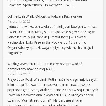
Relacjami Społecznymi Uniwersytetu SWPS.
Od niedzieli Wielki Odpust w Kalwarii Pacławskiej
7 sierpnia 2026
Jedno z największych wydarzeń pielgrzymkowych w Polsce
- Wielki Odpust Kalwaryjski - rozpocznie się w niedzielę w
Sanktuarium Męki Pańskiej i Matki Bożej w Kalwarii
Pacławskiej koło Przemyśla. Potrwa do 16 sierpnia.
Organizatorzy spodziewają się tysięcy wiernych z kraju i
zagranicy.
Według wywiadu USA Putin może przeprowadzić
ograniczony atak na kraj NATO
7 sierpnia 2026
Przywódca Rosji Władimir Putin może w ciągu najbliższych
kilku lat spróbować przetestować determinację NATO
poprzez ograniczony atak na jedno z państw sojuszniczych
- wynika z nowych analiz wywiadu USA, o których napisał
dziennik "Wall Street Journal". Najbardziej skrajny
scenariusz to ograniczone wtargnięcie lądowe.