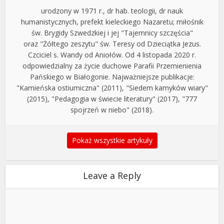
urodzony w 1971 r., dr hab. teologii, dr nauk
humanistycznych, prefekt kieleckiego Nazaretu; miłośnik
św. Brygidy Szwedzkiej i jej "Tajemnicy szczęścia"
oraz "Żółtego zeszytu" św. Teresy od Dzieciątka Jezus.
Czciciel s. Wandy od Aniołów. Od 4 listopada 2020 r.
odpowiedzialny za życie duchowe Parafii Przemienienia
Pańskiego w Białogonie. Najważniejsze publikacje:
"Kamieńska ostiumiczna" (2011), "Siedem kamyków wiary"
(2015), "Pedagogia w świecie literatury" (2017), "777
spojrzeń w niebo" (2018).
Pokaż wszystkie artykuły
Leave a Reply