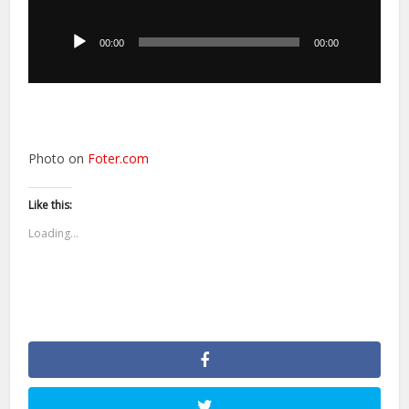
Odtwarzacz
plików
dźwiękowych
00:00
00:00
Photo on
Foter.com
Like this:
Loading...