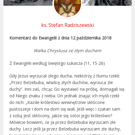
ks. Stefan Radziszewski
Komentarz do Ewangelii z dnia 12 października 2018
Walka Chrystusa ze złym duchem
Z Ewangelii według świętego Łukasza (11, 15-26)
Gdy Jezus wyrzucał złego ducha, niektórzy z tłumu rzekli:
„Przez Belzebuba, władcę złych duchów, wyrzuca złe
duchy”. Inni zaś, chcąc Go wystawić na próbę, domagali się
od Niego znaku z nieba. On jednak znając ich myśli rzekł
do nich: „Każde królestwo wewnętrznie skłócone
pustoszeje i dom na dom się wali. Jeśli więc i szatan sam
z sobą jest skłócony, jakże się ostoi jego królestwo?
Mówicie bowiem, że Ja przez Belzebuba wyrzucam złe
duchy. Lecz jeśli Ja przez Belzebuba wyrzucam złe duchy,