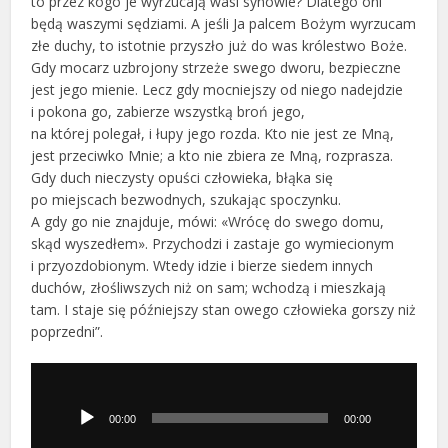
to przez kogo je wyrzucają wasi synowie? Dlatego oni
będą waszymi sędziami. A jeśli Ja palcem Bożym wyrzucam
złe duchy, to istotnie przyszło już do was królestwo Boże.
Gdy mocarz uzbrojony strzeże swego dworu, bezpieczne
jest jego mienie. Lecz gdy mocniejszy od niego nadejdzie
i pokona go, zabierze wszystką broń jego,
na której polegał, i łupy jego rozda. Kto nie jest ze Mną,
jest przeciwko Mnie; a kto nie zbiera ze Mną, rozprasza.
Gdy duch nieczysty opuści człowieka, błąka się
po miejscach bezwodnych, szukając spoczynku.
A gdy go nie znajduje, mówi: «Wrócę do swego domu,
skąd wyszedłem». Przychodzi i zastaje go wymiecionym
i przyozdobionym. Wtedy idzie i bierze siedem innych
duchów, złośliwszych niż on sam; wchodzą i mieszkają
tam. I staje się późniejszy stan owego człowieka gorszy niż
poprzedni”.
Odtwarzacz
plików
dźwiękowych
00:00
00:00