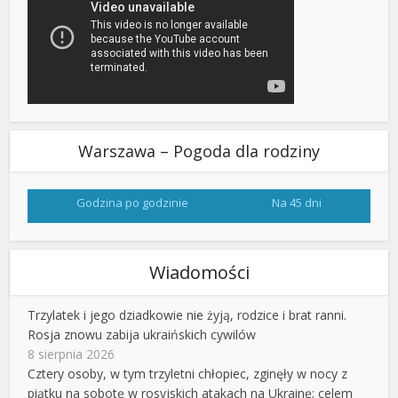
Warszawa – Pogoda dla rodziny
Godzina po godzinie
Na 45 dni
Wiadomości
Trzylatek i jego dziadkowie nie żyją, rodzice i brat ranni.
Rosja znowu zabija ukraińskich cywilów
8 sierpnia 2026
Cztery osoby, w tym trzyletni chłopiec, zginęły w nocy z
piątku na sobotę w rosyjskich atakach na Ukrainę; celem