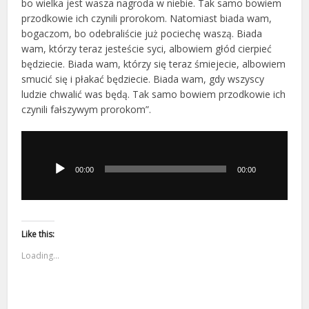
bo wielka jest wasza nagroda w niebie. Tak samo bowiem
przodkowie ich czynili prorokom. Natomiast biada wam,
bogaczom, bo odebraliście już pociechę waszą. Biada
wam, którzy teraz jesteście syci, albowiem głód cierpieć
będziecie. Biada wam, którzy się teraz śmiejecie, albowiem
smucić się i płakać będziecie. Biada wam, gdy wszyscy
ludzie chwalić was będą. Tak samo bowiem przodkowie ich
czynili fałszywym prorokom”.
Odtwarzacz
plików
dźwiękowych
00:00
00:00
Like this:
Loading...