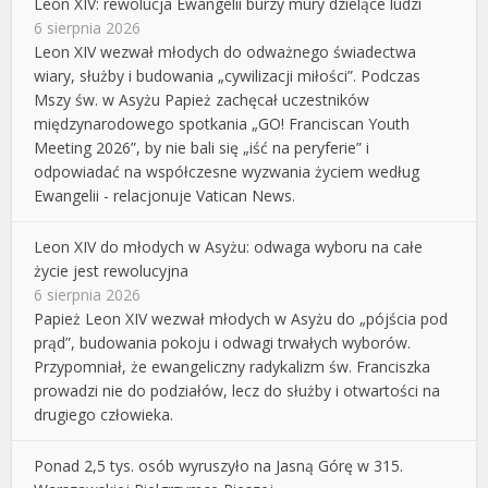
Leon XIV: rewolucja Ewangelii burzy mury dzielące ludzi
6 sierpnia 2026
Leon XIV wezwał młodych do odważnego świadectwa
wiary, służby i budowania „cywilizacji miłości”. Podczas
Mszy św. w Asyżu Papież zachęcał uczestników
międzynarodowego spotkania „GO! Franciscan Youth
Meeting 2026”, by nie bali się „iść na peryferie” i
odpowiadać na współczesne wyzwania życiem według
Ewangelii - relacjonuje Vatican News.
Leon XIV do młodych w Asyżu: odwaga wyboru na całe
życie jest rewolucyjna
6 sierpnia 2026
Papież Leon XIV wezwał młodych w Asyżu do „pójścia pod
prąd”, budowania pokoju i odwagi trwałych wyborów.
Przypomniał, że ewangeliczny radykalizm św. Franciszka
prowadzi nie do podziałów, lecz do służby i otwartości na
drugiego człowieka.
Ponad 2,5 tys. osób wyruszyło na Jasną Górę w 315.