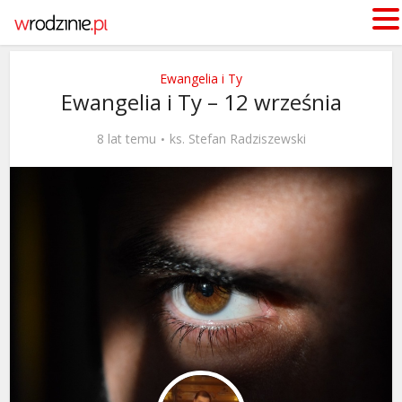
Ewangelia i Ty
Ewangelia i Ty – 12 września
8 lat temu
ks. Stefan Radziszewski