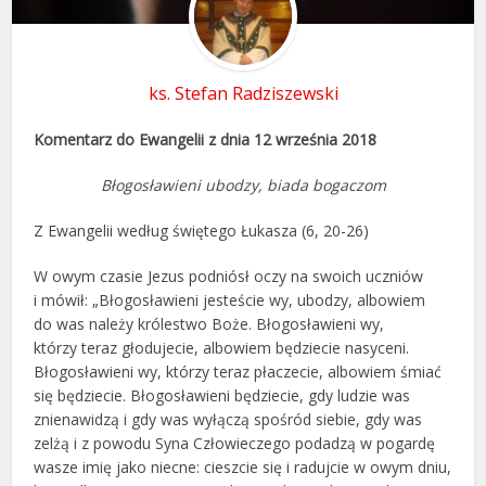
ks. Stefan Radziszewski
Komentarz do Ewangelii z dnia 12 września 2018
Błogosławieni ubodzy, biada bogaczom
Z Ewangelii według świętego Łukasza (6, 20-26)
W owym czasie Jezus podniósł oczy na swoich uczniów
i mówił: „Błogosławieni jesteście wy, ubodzy, albowiem
do was należy królestwo Boże. Błogosławieni wy,
którzy teraz głodujecie, albowiem będziecie nasyceni.
Błogosławieni wy, którzy teraz płaczecie, albowiem śmiać
się będziecie. Błogosławieni będziecie, gdy ludzie was
znienawidzą i gdy was wyłączą spośród siebie, gdy was
zelżą i z powodu Syna Człowieczego podadzą w pogardę
wasze imię jako niecne: cieszcie się i radujcie w owym dniu,