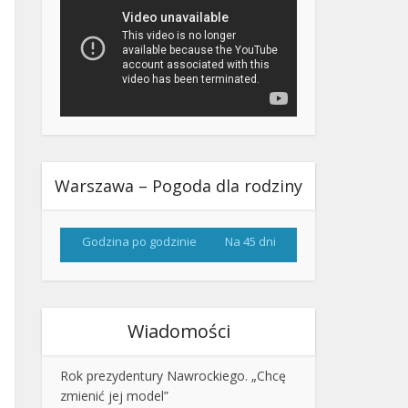
Warszawa – Pogoda dla rodziny
Godzina po godzinie
Na 45 dni
Wiadomości
Rok prezydentury Nawrockiego. „Chcę
zmienić jej model”