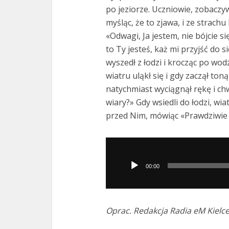
po jeziorze. Uczniowie, zobaczyw
myśląc, że to zjawa, i ze strachu
«Odwagi, Ja jestem, nie bójcie się
to Ty jesteś, każ mi przyjść do s
wyszedł z łodzi i krocząc po wod
wiatru uląkł się i gdy zaczął toną
natychmiast wyciągnął rękę i ch
wiary?» Gdy wsiedli do łodzi, wiatr
przed Nim, mówiąc «Prawdziwie
Odtwarzacz
plików
00:00
dźwiękowych
Oprac. Redakcja Radia eM Kielc