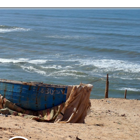
Stefan Radziszewski
ks. Stefan Radziszewski