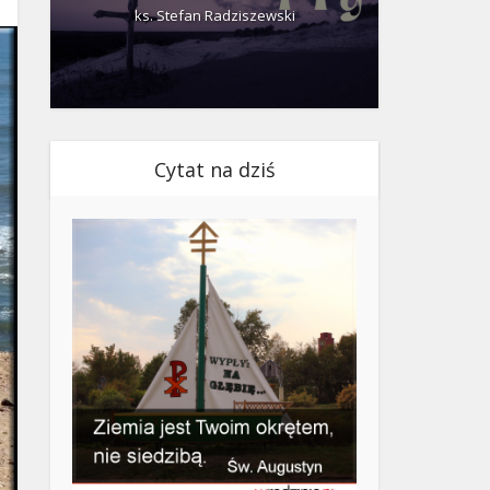
ks. Stefan Radziszewski
ks.
Cytat na dziś