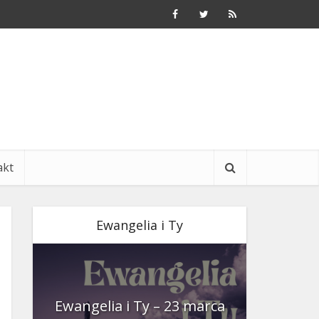
akt
Ewangelia i Ty
nia
Ewangelia i Ty – 23 marca
Ewangeli