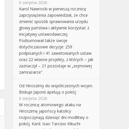
6 sierpnia 2026
Karol Nawrocki w pierwszą rocznicę
zaprzysiężenia zapowiedział, że chce
zmienić sposób sprawowania urzędu
głowy państwa i aktywnie korzystać z
inicjatywy ustawodawczej.
Podsumował także swoje
dotychczasowe decyzje: 259
podpisanych i 41 zawetowanych ustaw
oraz 22 własne projekty, z których – jak
zaznaczył – 21 pozostaje w „sejmowej
zamrażarce”.
Od Hiroszimy do współczesnych wojen.
Biskupi Japonii apelują o pokój
6 sierpnia 2026
W rocznicę atomowego ataku na
Hiroszimę japońscy katolicy
rozpoczynają dziesięć dni modlitwy o
pokój. Kard. Isao Tarcisio Kikuchi