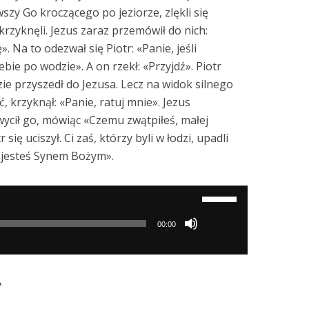
szy Go kroczącego po jeziorze, zlękli się
 krzyknęli. Jezus zaraz przemówił do nich:
». Na to odezwał się Piotr: «Panie, jeśli
iebie po wodzie». A on rzekł: «Przyjdź». Piotr
zie przyszedł do Jezusa. Lecz na widok silnego
ć, krzyknął: «Panie, ratuj mnie». Jezus
wycił go, mówiąc «Czemu zwątpiłeś, małej
 się uciszył. Ci zaś, którzy byli w łodzi, upadli
 jesteś Synem Bożym».
Używaj
strzałek
00:00
do
góry/do
dołu
e
aby
zwiększyć