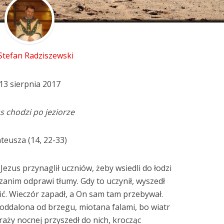
 Stefan Radziszewski
13 sierpnia 2017
s chodzi po jeziorze
teusza (14, 22-33)
Jezus przynaglił uczniów, żeby wsiedli do łodzi
 zanim odprawi tłumy. Gdy to uczynił, wyszedł
ić. Wieczór zapadł, a On sam tam przebywał.
 oddalona od brzegu, miotana falami, bo wiatr
traży nocnej przyszedł do nich, krocząc