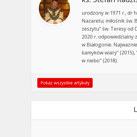
urodzony w 1971 r., dr h
Nazaretu; miłośnik św. B
zeszytu" św. Teresy od D
2020 r. odpowiedzialny 
w Białogonie. Najważnie
kamyków wiary" (2015), "
w niebo" (2018).
Pokaż wszystkie artykuły
L