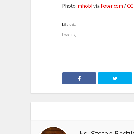
Photo:
mhobl
via
Foter.com
/
CC
Like this:
Loading...
ks. Stefan Radzi