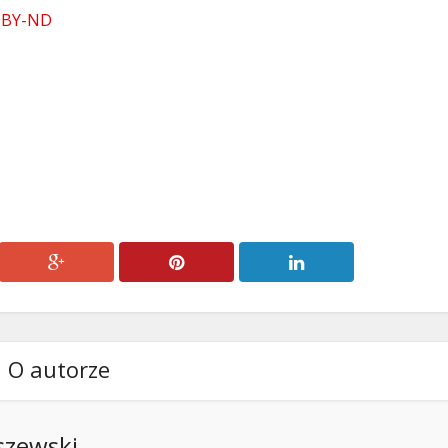
lub
 BY-ND
zmniejszyć
głośność.
O autorze
szewski