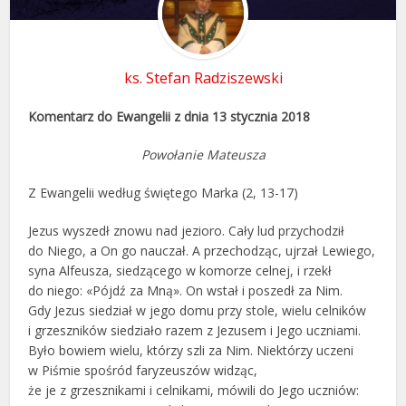
ks. Stefan Radziszewski
Komentarz do Ewangelii z dnia 13 stycznia 2018
Powołanie Mateusza
Z Ewangelii według świętego Marka (2, 13-17)
Jezus wyszedł znowu nad jezioro. Cały lud przychodził
do Niego, a On go nauczał. A przechodząc, ujrzał Lewiego,
syna Alfeusza, siedzącego w komorze celnej, i rzekł
do niego: «Pójdź za Mną». On wstał i poszedł za Nim.
Gdy Jezus siedział w jego domu przy stole, wielu celników
i grzeszników siedziało razem z Jezusem i Jego uczniami.
Było bowiem wielu, którzy szli za Nim. Niektórzy uczeni
w Piśmie spośród faryzeuszów widząc,
że je z grzesznikami i celnikami, mówili do Jego uczniów: