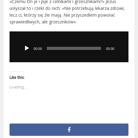
«Czemu On je i pije z celnikami i grzesznikami?» Jezus
usłyszał to i rzekł do nich: «Nie potrzebują lekarza zdrowi,
lecz ci, którzy się źle mają. Nie przyszedłem powołać
sprawiedliwych, ale grzeszników».
Odtwarzacz
plików
dźwiękowych
00:00
00:00
Like this:
Loading...