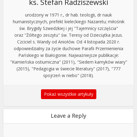
ks. Stefan Radziszewski
urodzony w 1971 r., dr hab. teologii, dr nauk
humanistycznych, prefekt kieleckiego Nazaretu; miłośnik
św. Brygidy Szwedzkiej i jej "Tajemnicy szczęścia"
oraz "Żółtego zeszytu" św. Teresy od Dzieciątka Jezus.
Czciciel s. Wandy od Aniołów. Od 4 listopada 2020 r.
odpowiedzialny za życie duchowe Parafii Przemienienia
Pańskiego w Białogonie. Najważniejsze publikacje:
"Kamieńska ostiumiczna" (2011), "Siedem kamyków wiary"
(2015), "Pedagogia w świecie literatury" (2017), "777
spojrzeń w niebo" (2018).
Pokaż wszystkie artykuły
Leave a Reply