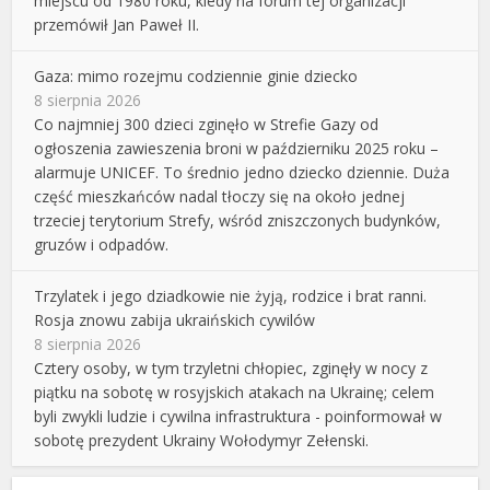
miejscu od 1980 roku, kiedy na forum tej organizacji
przemówił Jan Paweł II.
Gaza: mimo rozejmu codziennie ginie dziecko
8 sierpnia 2026
Co najmniej 300 dzieci zginęło w Strefie Gazy od
ogłoszenia zawieszenia broni w październiku 2025 roku –
alarmuje UNICEF. To średnio jedno dziecko dziennie. Duża
część mieszkańców nadal tłoczy się na około jednej
trzeciej terytorium Strefy, wśród zniszczonych budynków,
gruzów i odpadów.
Trzylatek i jego dziadkowie nie żyją, rodzice i brat ranni.
Rosja znowu zabija ukraińskich cywilów
8 sierpnia 2026
Cztery osoby, w tym trzyletni chłopiec, zginęły w nocy z
piątku na sobotę w rosyjskich atakach na Ukrainę; celem
byli zwykli ludzie i cywilna infrastruktura - poinformował w
sobotę prezydent Ukrainy Wołodymyr Zełenski.