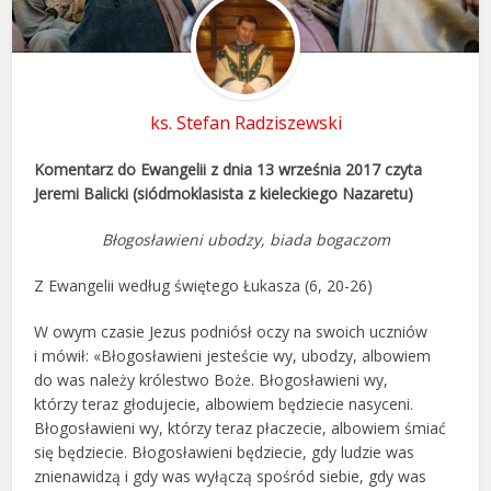
ks. Stefan Radziszewski
Komentarz do Ewangelii z dnia 13 września 2017 czyta
Jeremi Balicki (siódmoklasista z kieleckiego Nazaretu)
Błogosławieni ubodzy, biada bogaczom
Z Ewangelii według świętego Łukasza (6, 20-26)
W owym czasie Jezus podniósł oczy na swoich uczniów
i mówił: «Błogosławieni jesteście wy, ubodzy, albowiem
do was należy królestwo Boże. Błogosławieni wy,
którzy teraz głodujecie, albowiem będziecie nasyceni.
Błogosławieni wy, którzy teraz płaczecie, albowiem śmiać
się będziecie. Błogosławieni będziecie, gdy ludzie was
znienawidzą i gdy was wyłączą spośród siebie, gdy was