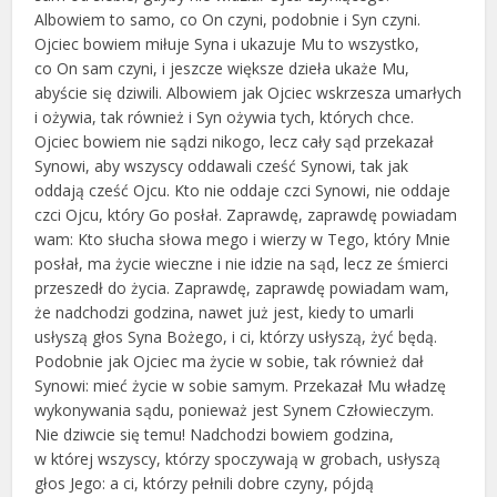
Albowiem to samo, co On czyni, podobnie i Syn czyni.
Ojciec bowiem miłuje Syna i ukazuje Mu to wszystko,
co On sam czyni, i jeszcze większe dzieła ukaże Mu,
abyście się dziwili. Albowiem jak Ojciec wskrzesza umarłych
i ożywia, tak również i Syn ożywia tych, których chce.
Ojciec bowiem nie sądzi nikogo, lecz cały sąd przekazał
Synowi, aby wszyscy oddawali cześć Synowi, tak jak
oddają cześć Ojcu. Kto nie oddaje czci Synowi, nie oddaje
czci Ojcu, który Go posłał. Zaprawdę, zaprawdę powiadam
wam: Kto słucha słowa mego i wierzy w Tego, który Mnie
posłał, ma życie wieczne i nie idzie na sąd, lecz ze śmierci
przeszedł do życia. Zaprawdę, zaprawdę powiadam wam,
że nadchodzi godzina, nawet już jest, kiedy to umarli
usłyszą głos Syna Bożego, i ci, którzy usłyszą, żyć będą.
Podobnie jak Ojciec ma życie w sobie, tak również dał
Synowi: mieć życie w sobie samym. Przekazał Mu władzę
wykonywania sądu, ponieważ jest Synem Człowieczym.
Nie dziwcie się temu! Nadchodzi bowiem godzina,
w której wszyscy, którzy spoczywają w grobach, usłyszą
głos Jego: a ci, którzy pełnili dobre czyny, pójdą