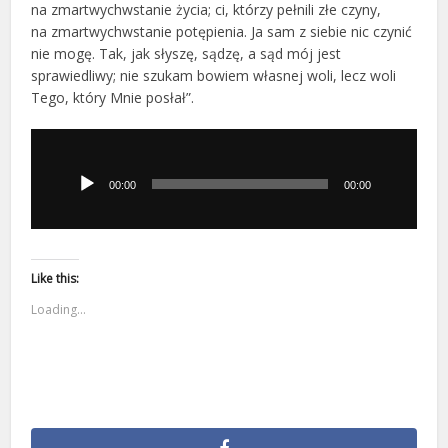
na zmartwychwstanie życia; ci, którzy pełnili złe czyny,
na zmartwychwstanie potępienia. Ja sam z siebie nic czynić
nie mogę. Tak, jak słyszę, sądzę, a sąd mój jest
sprawiedliwy; nie szukam bowiem własnej woli, lecz woli
Tego, który Mnie posłał”.
Odtwarzacz
plików
dźwiękowych
00:00
00:00
Like this:
Loading...