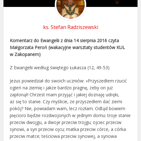
ks. Stefan Radziszewski
Komentarz do Ewangelii z dnia 14 sierpnia 2016 czyta
Małgorzata Peroń (wakacyjne warsztaty studentów KUL
w Zakopanem)
Z Ewangelii według świętego Łukasza (12, 49-53)
Jezus powiedział do swoich uczniów: «Przyszedłem rzucić
ogień na ziemię i jakże bardzo pragnę, żeby on już
zapłonął! Chrzest mam przyjąć i jakiej doznaję udręki,
aż się to stanie. Czy myślicie, że przyszedłem dać ziemi
pokój? Nie, powiadam wam, lecz rozłam. Odtąd bowiem
pięcioro będzie rozdwojonych w jednym domu: troje stanie
przeciw dwojgu, a dwoje przeciw trojgu; ojciec przeciw
synowi, a syn przeciw ojcu; matka przeciw córce, a córka
przeciw matce; teściowa przeciw synowej, a synowa