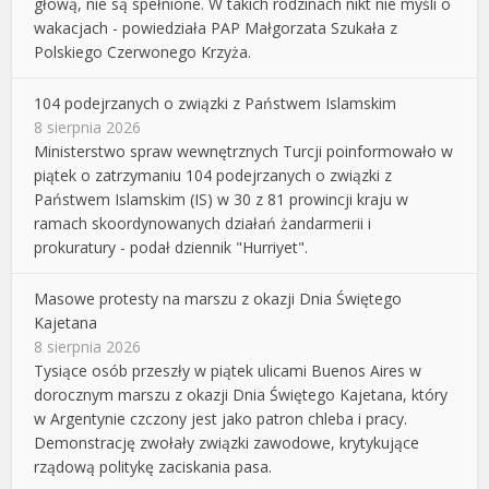
głową, nie są spełnione. W takich rodzinach nikt nie myśli o
wakacjach - powiedziała PAP Małgorzata Szukała z
Polskiego Czerwonego Krzyża.
104 podejrzanych o związki z Państwem Islamskim
8 sierpnia 2026
Ministerstwo spraw wewnętrznych Turcji poinformowało w
piątek o zatrzymaniu 104 podejrzanych o związki z
Państwem Islamskim (IS) w 30 z 81 prowincji kraju w
ramach skoordynowanych działań żandarmerii i
prokuratury - podał dziennik "Hurriyet".
Masowe protesty na marszu z okazji Dnia Świętego
Kajetana
8 sierpnia 2026
Tysiące osób przeszły w piątek ulicami Buenos Aires w
dorocznym marszu z okazji Dnia Świętego Kajetana, który
w Argentynie czczony jest jako patron chleba i pracy.
Demonstrację zwołały związki zawodowe, krytykujące
rządową politykę zaciskania pasa.