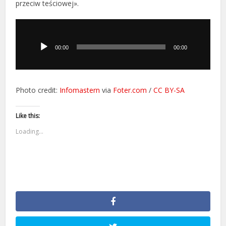
przeciw teściowej».
Odtwarzacz
plików
dźwiękowych
00:00
00:00
Photo credit:
Infomastern
via
Foter.com
/
CC BY-SA
Like this:
Loading...