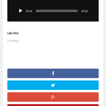
Odtwarzacz
plików
dźwiękowych
00:00
00:00
Like this:
Loading...