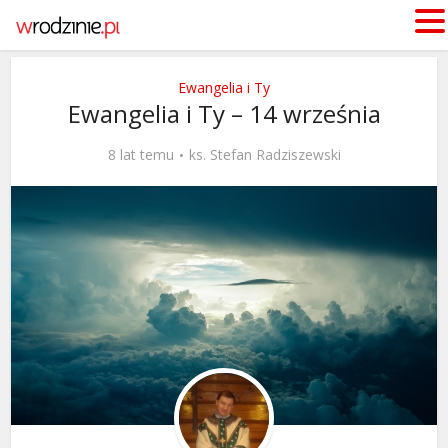
Ewangelia i Ty
Ewangelia i Ty – 14 września
8 lat temu
ks. Stefan Radziszewski