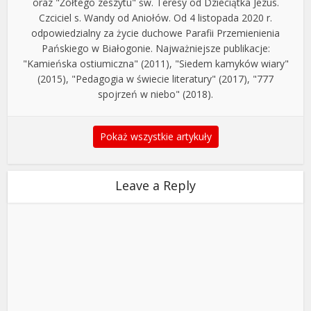
oraz "Żółtego zeszytu" św. Teresy od Dzieciątka Jezus.
Czciciel s. Wandy od Aniołów. Od 4 listopada 2020 r.
odpowiedzialny za życie duchowe Parafii Przemienienia
Pańskiego w Białogonie. Najważniejsze publikacje:
"Kamieńska ostiumiczna" (2011), "Siedem kamyków wiary"
(2015), "Pedagogia w świecie literatury" (2017), "777
spojrzeń w niebo" (2018).
Pokaż wszystkie artykuły
Leave a Reply