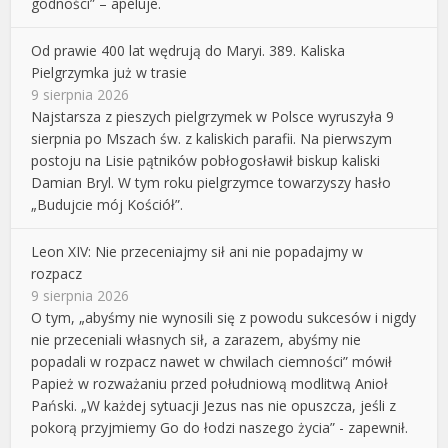
godności” – apeluje.
Od prawie 400 lat wędrują do Maryi. 389. Kaliska
Pielgrzymka już w trasie
9 sierpnia 2026
Najstarsza z pieszych pielgrzymek w Polsce wyruszyła 9
sierpnia po Mszach św. z kaliskich parafii. Na pierwszym
postoju na Lisie pątników pobłogosławił biskup kaliski
Damian Bryl. W tym roku pielgrzymce towarzyszy hasło
„Budujcie mój Kościół”.
Leon XIV: Nie przeceniajmy sił ani nie popadajmy w
rozpacz
9 sierpnia 2026
O tym, „abyśmy nie wynosili się z powodu sukcesów i nigdy
nie przeceniali własnych sił, a zarazem, abyśmy nie
popadali w rozpacz nawet w chwilach ciemności” mówił
Papież w rozważaniu przed południową modlitwą Anioł
Pański. „W każdej sytuacji Jezus nas nie opuszcza, jeśli z
pokorą przyjmiemy Go do łodzi naszego życia” - zapewnił.