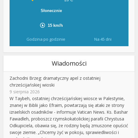
Godzina po godzinie
Na 45 dni
Wiadomości
Zachodni Brzeg: dramatyczny apel z ostatniej
chrześcijańskiej wioski
9 sierpnia 2026
W Taybeh, ostatniej chrześcijańskiej wiosce w Palestynie,
znanej w Biblii jako Efraim, powtarzają się ataki ze strony
izraelskich osadników - informuje Vatican News. Ks. Bashar
Fawadleh, proboszcz rzymskokatolickiej parafii Chrystusa
Odkupiciela, obawia się, że rodziny będą zmuszone opuścić
swoje ziemie. „Chcemy żyć w pokoju, sprawiedliwości i