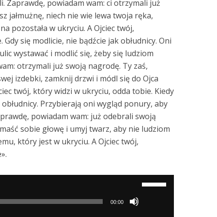
lili. Zaprawdę, powiadam wam: ci otrzymali już
sz jałmużnę, niech nie wie lewa twoja ręka,
na pozostała w ukryciu. A Ojciec twój,
. Gdy się modlicie, nie bądźcie jak obłudnicy. Oni
lic wystawać i modlić się, żeby się ludziom
m: otrzymali już swoją nagrodę. Ty zaś,
wej izdebki, zamknij drzwi i módl się do Ojca
ciec twój, który widzi w ukryciu, odda tobie. Kiedy
k obłudnicy. Przybierają oni wygląd ponury, aby
aprawdę, powiadam wam: już odebrali swoją
amaść sobie głowę i umyj twarz, aby nie ludziom
mu, który jest w ukryciu. A Ojciec twój,
».
Używaj
strzałek
00:00
do