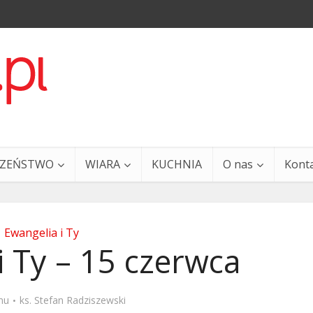
CZEŃSTWO
WIARA
KUCHNIA
O nas
Kont
Ewangelia i Ty
i Ty – 15 czerwca
a i Ty – 29 grudnia
Ewangelia i Ty – 27 grud
mu
ks. Stefan Radziszewski