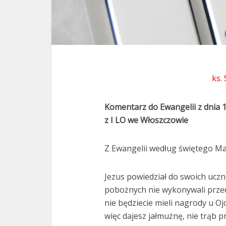
ks.
Komentarz do Ewangelii z dnia 
z I LO we Włoszczowie
Z Ewangelii według świętego Mat
Jezus powiedział do swoich uczn
pobożnych nie wykonywali przed 
nie będziecie mieli nagrody u Oj
więc dajesz jałmużnę, nie trąb 