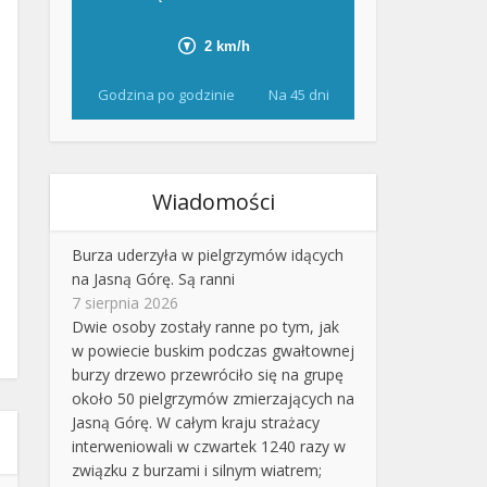
Godzina po godzinie
Na 45 dni
Wiadomości
Burza uderzyła w pielgrzymów idących
na Jasną Górę. Są ranni
7 sierpnia 2026
Dwie osoby zostały ranne po tym, jak
w powiecie buskim podczas gwałtownej
burzy drzewo przewróciło się na grupę
około 50 pielgrzymów zmierzających na
Jasną Górę. W całym kraju strażacy
interweniowali w czwartek 1240 razy w
związku z burzami i silnym wiatrem;