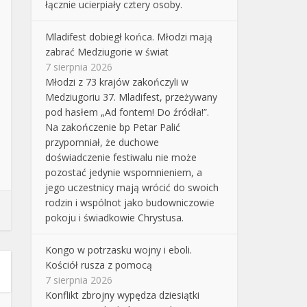
łącznie ucierpiały cztery osoby.
Mladifest dobiegł końca. Młodzi mają
zabrać Medziugorie w świat
7 sierpnia 2026
Młodzi z 73 krajów zakończyli w
Medziugoriu 37. Mladifest, przeżywany
pod hasłem „Ad fontem! Do źródła!”.
Na zakończenie bp Petar Palić
przypomniał, że duchowe
doświadczenie festiwalu nie może
pozostać jedynie wspomnieniem, a
jego uczestnicy mają wrócić do swoich
rodzin i wspólnot jako budowniczowie
pokoju i świadkowie Chrystusa.
Kongo w potrzasku wojny i eboli.
Kościół rusza z pomocą
7 sierpnia 2026
Konflikt zbrojny wypędza dziesiątki