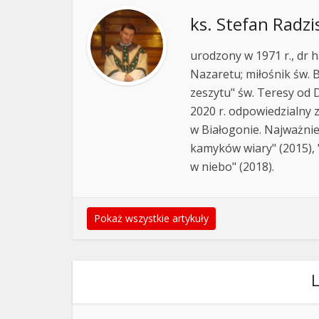
ks. Stefan Radzi
urodzony w 1971 r., dr h
Nazaretu; miłośnik św. B
zeszytu" św. Teresy od D
2020 r. odpowiedzialny 
w Białogonie. Najważnie
kamyków wiary" (2015), "
w niebo" (2018).
Pokaż wszystkie artykuły
L