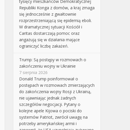
tysięcy mieszkańców Demokratycznej
Republiki Konga z domów, a kraj zmaga
się jednocześnie z gwałtownie
rozprzestrzeniającą się epidemią eboli.
W dramatycznej sytuacji Kościół i
Caritas dostarczają pomoc oraz
angażują się w działania mające
ograniczyć liczbę zakażeń.
Trump: Są postępy w rozmowach o
zakończeniu wojny w Ukrainie
7 sierpnia 2026
Donald Trump poinformował o
postępach w rozmowach zmierzających
do zakończenia wojny Rosji z Ukrainą,
nie ujawniając jednak żadnych
szczegółów negocjacji. Pytany o
kolejne apele Kijowa o pociski do
systemów Patriot, zwrócił uwagę na
potrzeby amerykańskiej armii i
zapewnił, że USA uzupełniają zużywane