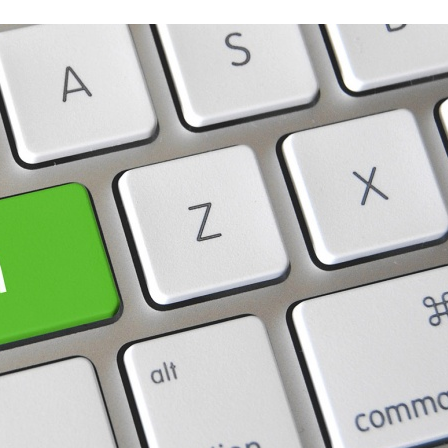
Stefan Radziszewski
ks. Stefan Radziszewski