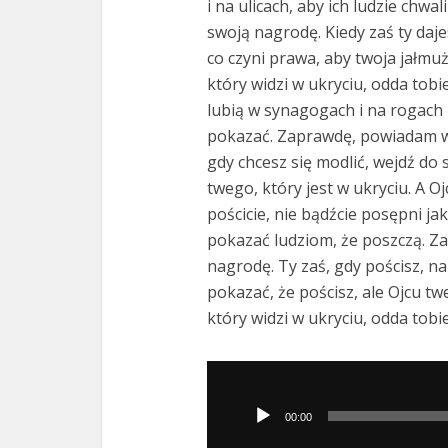
i na ulicach, aby ich ludzie chwa
swoją nagrodę. Kiedy zaś ty daje
co czyni prawa, aby twoja jałmuż
który widzi w ukryciu, odda tobie
lubią w synagogach i na rogach u
pokazać. Zaprawdę, powiadam wa
gdy chcesz się modlić, wejdź do s
twego, który jest w ukryciu. A Oj
pościcie, nie bądźcie posępni ja
pokazać ludziom, że poszczą. Z
nagrodę. Ty zaś, gdy pościsz, n
pokazać, że pościsz, ale Ojcu twe
który widzi w ukryciu, odda tobie
Odtwarzacz
plików
00:00
dźwiękowych