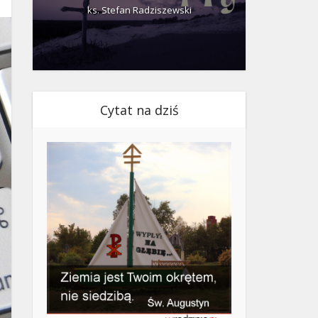
ks. Stefan Radziszewski
ks.
Cytat na dziś