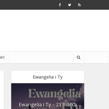
akt
Ewangelia i Ty
nia
Ewangelia i Ty – 23 marca
Ewangeli