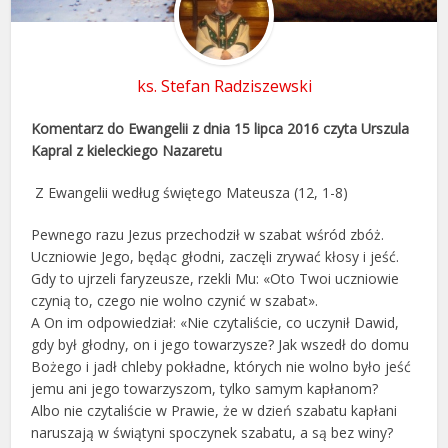
ks. Stefan Radziszewski
Komentarz do Ewangelii z dnia 15 lipca 2016 czyta Urszula
Kapral z kieleckiego Nazaretu
Z Ewangelii według świętego Mateusza (12, 1-8)
Pewnego razu Jezus przechodził w szabat wśród zbóż.
Uczniowie Jego, będąc głodni, zaczęli zrywać kłosy i jeść.
Gdy to ujrzeli faryzeusze, rzekli Mu: «Oto Twoi uczniowie
czynią to, czego nie wolno czynić w szabat».
A On im odpowiedział: «Nie czytaliście, co uczynił Dawid,
gdy był głodny, on i jego towarzysze? Jak wszedł do domu
Bożego i jadł chleby pokładne, których nie wolno było jeść
jemu ani jego towarzyszom, tylko samym kapłanom?
Albo nie czytaliście w Prawie, że w dzień szabatu kapłani
naruszają w świątyni spoczynek szabatu, a są bez winy?