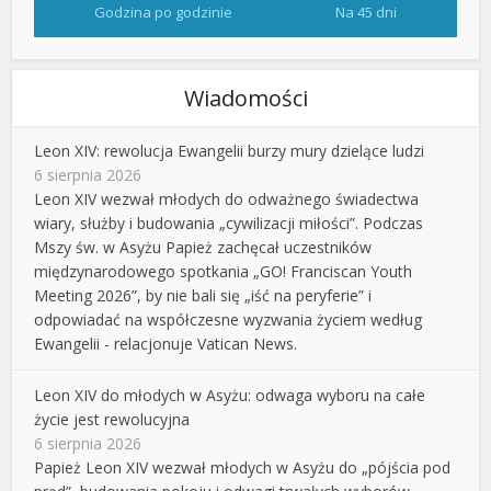
Godzina po godzinie
Na 45 dni
Wiadomości
Leon XIV: rewolucja Ewangelii burzy mury dzielące ludzi
6 sierpnia 2026
Leon XIV wezwał młodych do odważnego świadectwa
wiary, służby i budowania „cywilizacji miłości”. Podczas
Mszy św. w Asyżu Papież zachęcał uczestników
międzynarodowego spotkania „GO! Franciscan Youth
Meeting 2026”, by nie bali się „iść na peryferie” i
odpowiadać na współczesne wyzwania życiem według
Ewangelii - relacjonuje Vatican News.
Leon XIV do młodych w Asyżu: odwaga wyboru na całe
życie jest rewolucyjna
6 sierpnia 2026
Papież Leon XIV wezwał młodych w Asyżu do „pójścia pod