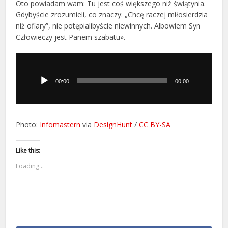
Oto powiadam wam: Tu jest coś większego niż świątynia.
Gdybyście zrozumieli, co znaczy: „Chcę raczej miłosierdzia
niż ofiary”, nie potępialibyście niewinnych. Albowiem Syn
Człowieczy jest Panem szabatu».
Odtwarzacz
plików
dźwiękowych
00:00
00:00
Photo:
Infomastern
via
DesignHunt
/
CC BY-SA
Like this:
Loading...