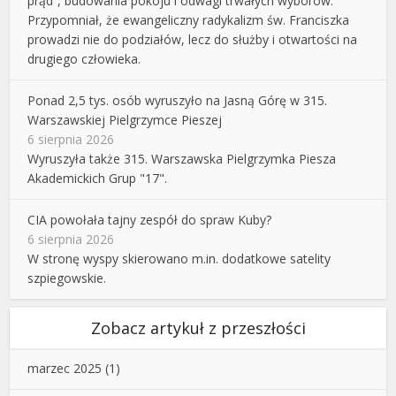
prąd”, budowania pokoju i odwagi trwałych wyborów.
Przypomniał, że ewangeliczny radykalizm św. Franciszka
prowadzi nie do podziałów, lecz do służby i otwartości na
drugiego człowieka.
Ponad 2,5 tys. osób wyruszyło na Jasną Górę w 315.
Warszawskiej Pielgrzymce Pieszej
6 sierpnia 2026
Wyruszyła także 315. Warszawska Pielgrzymka Piesza
Akademickich Grup "17".
CIA powołała tajny zespół do spraw Kuby?
6 sierpnia 2026
W stronę wyspy skierowano m.in. dodatkowe satelity
szpiegowskie.
Zobacz artykuł z przeszłości
marzec 2025
(1)