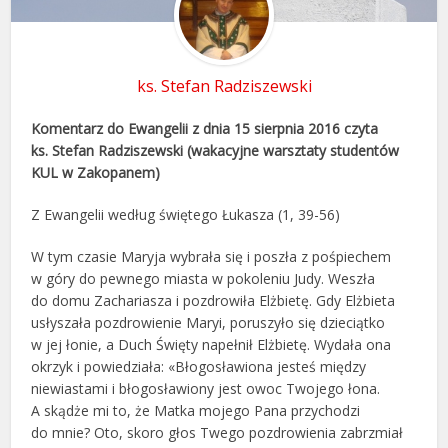
ks. Stefan Radziszewski
Komentarz do Ewangelii z dnia 15 sierpnia 2016 czyta
ks. Stefan Radziszewski (wakacyjne warsztaty studentów
KUL w Zakopanem)
Z Ewangelii według świętego Łukasza (1, 39-56)
W tym czasie Maryja wybrała się i poszła z pośpiechem
w góry do pewnego miasta w pokoleniu Judy. Weszła
do domu Zachariasza i pozdrowiła Elżbietę. Gdy Elżbieta
usłyszała pozdrowienie Maryi, poruszyło się dzieciątko
w jej łonie, a Duch Święty napełnił Elżbietę. Wydała ona
okrzyk i powiedziała: «Błogosławiona jesteś między
niewiastami i błogosławiony jest owoc Twojego łona.
A skądże mi to, że Matka mojego Pana przychodzi
do mnie? Oto, skoro głos Twego pozdrowienia zabrzmiał