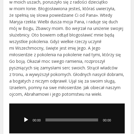
w moich uszach, poruszyło się z radości dzieciątko
w moim łonie. Błogosławiona jesteś, któraś uwierzyła,
że spełnią się słowa powiedziane Ci od Pana». Wtedy
Maryja rzekła: Wielbi dusza moja Pana, i raduje się duch
mój w Bogu, Zbawcy moim. Bo wejrzał na uniżenie swojej
służebnicy. Oto bowiem odtąd błogosławić mnie będą
wszystkie pokolenia. Gdyż wielkie rzeczy uczynił
mi Wszechmocny, święte jest imię Jego. A Jego
miłosierdzie z pokolenia na pokolenie nad tymi, którzy się
Go boją. Okazał moc swego ramienia, rozproszył
pyszniących się zamysłami serc swoich. Strącił władców
z tronu, a wywyższył pokornych. Głodnych nasycił dobrami,
a bogatych z niczym odprawił. Ujął się za swoim sługą,
Izraelem, pomny na swe miłosierdzie. Jak obiecał naszym
ojcom, Abrahamowi i jego potomstwu na wieki.
Odtwarzacz
plików
dźwiękowych
00:00
00:00