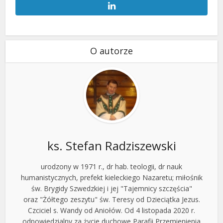
O autorze
ks. Stefan Radziszewski
urodzony w 1971 r., dr hab. teologii, dr nauk
humanistycznych, prefekt kieleckiego Nazaretu; miłośnik
św. Brygidy Szwedzkiej i jej "Tajemnicy szczęścia"
oraz "Żółtego zeszytu" św. Teresy od Dzieciątka Jezus.
Czciciel s. Wandy od Aniołów. Od 4 listopada 2020 r.
odpowiedzialny za życie duchowe Parafii Przemienienia