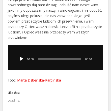
powszedniego daj nam dzisiaj; i odpuść nam nasze winy,
jako i my odpuszczamy naszym winowajcom; i nie dopuść,
abyśmy ulegli pokusie, ale nas zbaw ode złego. Jeśli
bowiem przebaczycie ludziom ich przewinienia, i wam
przebaczy Ojciec wasz niebieski. Lecz jeśli nie przebaczycie
ludziom, i Ojciec wasz nie przebaczy wam waszych
przewinień».
Odtwarzacz
plików
dźwiękowych
00:00
00:00
Foto:
Marta Dzbeńska-Karpińska
Like this:
Loading...