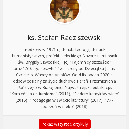
ks. Stefan Radziszewski
urodzony w 1971 r., dr hab. teologii, dr nauk
humanistycznych, prefekt kieleckiego Nazaretu; miłośnik
św. Brygidy Szwedzkiej i jej "Tajemnicy szczęścia"
oraz "Żółtego zeszytu" św. Teresy od Dzieciątka Jezus.
Czciciel s. Wandy od Aniołów. Od 4 listopada 2020 r.
odpowiedzialny za życie duchowe Parafii Przemienienia
Pańskiego w Białogonie. Najważniejsze publikacje:
"Kamieńska ostiumiczna" (2011), "Siedem kamyków wiary"
(2015), "Pedagogia w świecie literatury" (2017), "777
spojrzeń w niebo" (2018).
Pokaż wszystkie artykuły