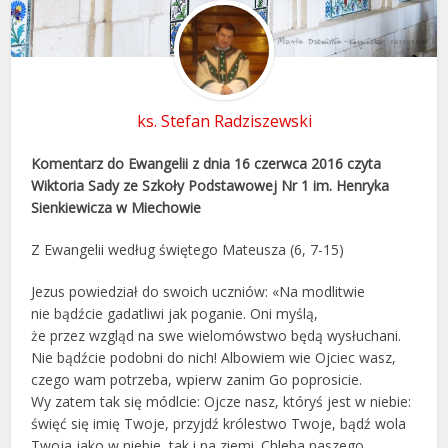
ks. Stefan Radziszewski
Komentarz do Ewangelii z dnia 16 czerwca 2016
czyta
Wiktoria Sady
ze Szkoły Podstawowej Nr 1 im. Henryka
Sienkiewicza w Miechowie
Z Ewangelii według świętego Mateusza (6, 7-15)
Jezus powiedział do swoich uczniów: «Na modlitwie
nie bądźcie gadatliwi jak poganie. Oni myślą,
że przez wzgląd na swe wielomówstwo będą wysłuchani.
Nie bądźcie podobni do nich! Albowiem wie Ojciec wasz,
czego wam potrzeba, wpierw zanim Go poprosicie.
Wy zatem tak się módlcie: Ojcze nasz, któryś jest w niebie:
święć się imię Twoje, przyjdź królestwo Twoje, bądź wola
Twoja jako w niebie, tak i na ziemi. Chleba naszego