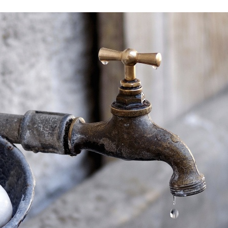
Stefan Radziszewski
ks. Stefan Radziszewski