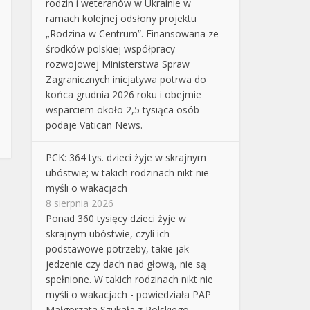
rodzin i weteranów w Ukrainie w
ramach kolejnej odsłony projektu
„Rodzina w Centrum”. Finansowana ze
środków polskiej współpracy
rozwojowej Ministerstwa Spraw
Zagranicznych inicjatywa potrwa do
końca grudnia 2026 roku i obejmie
wsparciem około 2,5 tysiąca osób -
podaje Vatican News.
PCK: 364 tys. dzieci żyje w skrajnym
ubóstwie; w takich rodzinach nikt nie
myśli o wakacjach
8 sierpnia 2026
Ponad 360 tysięcy dzieci żyje w
skrajnym ubóstwie, czyli ich
podstawowe potrzeby, takie jak
jedzenie czy dach nad głową, nie są
spełnione. W takich rodzinach nikt nie
myśli o wakacjach - powiedziała PAP
Małgorzata Szukała z Polskiego