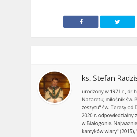
ks. Stefan Radzi
urodzony w 1971 r., dr h
Nazaretu; miłośnik św. B
zeszytu" św. Teresy od D
2020 r. odpowiedzialny 
w Białogonie. Najważnie
kamyków wiary" (2015), "