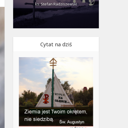
ks. Stefan Radziszewski
ks.
Cytat na dziś