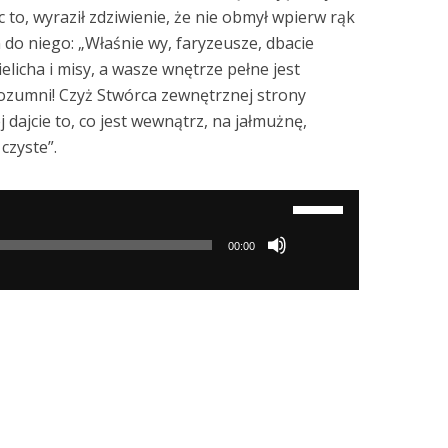
c to, wyraził zdziwienie, że nie obmył wpierw rąk
 do niego: „Właśnie wy, faryzeusze, dbacie
elicha i misy, a wasze wnętrze pełne jest
rozumni! Czyż Stwórca zewnętrznej strony
j dajcie to, co jest wewnątrz, na jałmużnę,
czyste”.
Używaj
strzałek
00:00
do
góry/do
dołu
aby
zwiększyć
lub
zmniejszyć
głośność.