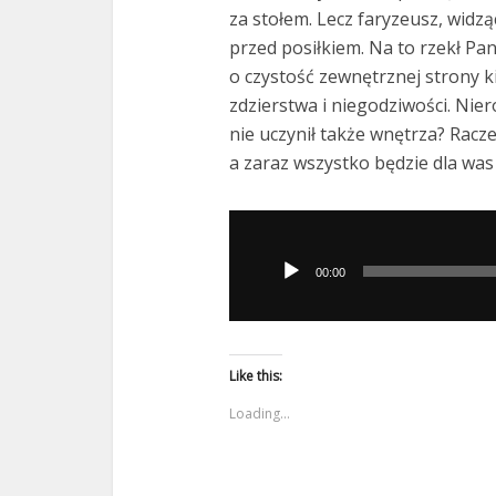
za stołem. Lecz faryzeusz, widzą
przed posiłkiem. Na to rzekł Pan
o czystość zewnętrznej strony ki
zdzierstwa i niegodziwości. Nie
nie uczynił także wnętrza? Racze
a zaraz wszystko będzie dla was 
Odtwarzacz
plików
00:00
dźwiękowych
Like this:
Loading...