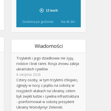
Godzina po godzinie
Na 45 dni
Wiadomości
Trzylatek i jego dziadkowie nie żyją,
rodzice i brat ranni. Rosja znowu zabija
ukraińskich cywilów
8 sierpnia 2026
Cztery osoby, w tym trzyletni chłopiec,
zginęły w nocy z piątku na sobotę w
rosyjskich atakach na Ukrainę; celem
byli zwykli ludzie i cywilna infrastruktura
- poinformował w sobotę prezydent
Ukrainy Wołodymyr Zełenski.