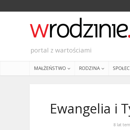
portal z wartościami
MAŁŻEŃSTWO
RODZINA
SPOŁE
Ewangelia i T
Ewangeli
8 lat te