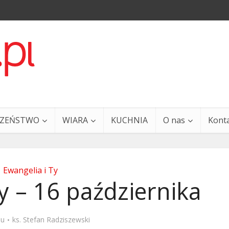
CZEŃSTWO
WIARA
KUCHNIA
O nas
Kont
Ewangelia i Ty
y – 16 października
a i Ty – 29 grudnia
Ewangelia i Ty – 27 grud
mu
ks. Stefan Radziszewski