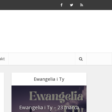
akt
Ewangelia i Ty
nia
Ewangelia i Ty – 23 marca
Ewangeli