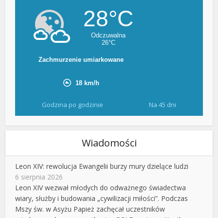
Godzina po godzinie
Na 45 dni
Wiadomości
Leon XIV: rewolucja Ewangelii burzy mury dzielące ludzi
6 sierpnia 2026
Leon XIV wezwał młodych do odważnego świadectwa
wiary, służby i budowania „cywilizacji miłości”. Podczas
Mszy św. w Asyżu Papież zachęcał uczestników