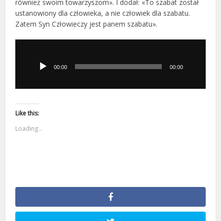
również swoim towarzyszom». I dodał: «To szabat został
ustanowiony dla człowieka, a nie człowiek dla szabatu.
Zatem Syn Człowieczy jest panem szabatu».
Odtwarzacz
plików
dźwiękowych
00:00
00:00
Like this:
Loading...