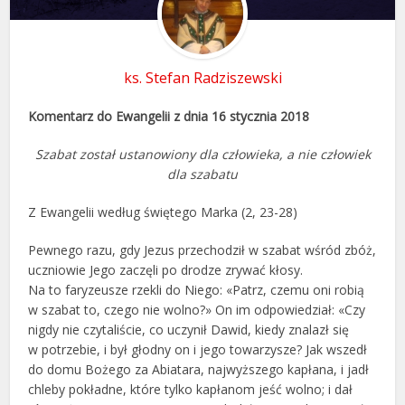
ks. Stefan Radziszewski
Komentarz do Ewangelii z dnia 16 stycznia 2018
Szabat został ustanowiony dla człowieka, a nie człowiek
dla szabatu
Z Ewangelii według świętego Marka (2, 23-28)
Pewnego razu, gdy Jezus przechodził w szabat wśród zbóż,
uczniowie Jego zaczęli po drodze zrywać kłosy.
Na to faryzeusze rzekli do Niego: «Patrz, czemu oni robią
w szabat to, czego nie wolno?» On im odpowiedział: «Czy
nigdy nie czytaliście, co uczynił Dawid, kiedy znalazł się
w potrzebie, i był głodny on i jego towarzysze? Jak wszedł
do domu Bożego za Abiatara, najwyższego kapłana, i jadł
chleby pokładne, które tylko kapłanom jeść wolno; i dał