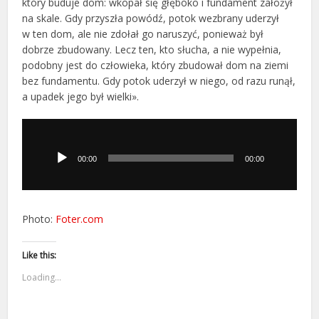
który buduje dom: wkopał się głęboko i fundament założył
na skale. Gdy przyszła powódź, potok wezbrany uderzył
w ten dom, ale nie zdołał go naruszyć, ponieważ był
dobrze zbudowany. Lecz ten, kto słucha, a nie wypełnia,
podobny jest do człowieka, który zbudował dom na ziemi
bez fundamentu. Gdy potok uderzył w niego, od razu runął,
a upadek jego był wielki».
Odtwarzacz
plików
dźwiękowych
00:00
00:00
Photo:
Foter.com
Like this:
Loading...