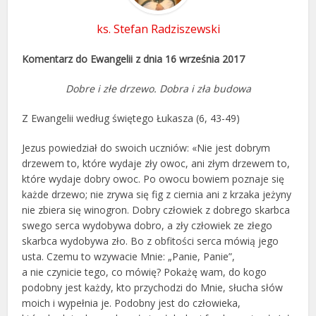
ks. Stefan Radziszewski
Komentarz do Ewangelii z dnia 16 września 2017
Dobre i złe drzewo. Dobra i zła budowa
Z Ewangelii według świętego Łukasza (6, 43-49)
Jezus powiedział do swoich uczniów: «Nie jest dobrym
drzewem to, które wydaje zły owoc, ani złym drzewem to,
które wydaje dobry owoc. Po owocu bowiem poznaje się
każde drzewo; nie zrywa się fig z ciernia ani z krzaka jeżyny
nie zbiera się winogron. Dobry człowiek z dobrego skarbca
swego serca wydobywa dobro, a zły człowiek ze złego
skarbca wydobywa zło. Bo z obfitości serca mówią jego
usta. Czemu to wzywacie Mnie: „Panie, Panie”,
a nie czynicie tego, co mówię? Pokażę wam, do kogo
podobny jest każdy, kto przychodzi do Mnie, słucha słów
moich i wypełnia je. Podobny jest do człowieka,