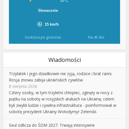
Godzina po godzinie
Na 45 dni
Wiadomości
Trzylatek i jego dziadkowie nie żyją, rodzice i brat ranni.
Rosja znowu zabija ukraińskich cywilów
8 sierpnia 2026
Cztery osoby, w tym trzyletni chłopiec, zginęły w nocy z
piątku na sobotę w rosyjskich atakach na Ukrainę; celem
byli zwykli ludzie i cywilna infrastruktura - poinformował w
sobotę prezydent Ukrainy Wołodymyr Zełenski.
Seul odlicza do ŚDM 2027. Trwają intensywne