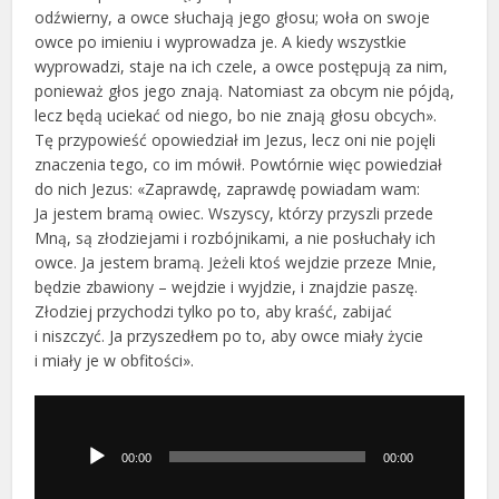
odźwierny, a owce słuchają jego głosu; woła on swoje
owce po imieniu i wyprowadza je. A kiedy wszystkie
wyprowadzi, staje na ich czele, a owce postępują za nim,
ponieważ głos jego znają. Natomiast za obcym nie pójdą,
lecz będą uciekać od niego, bo nie znają głosu obcych».
Tę przypowieść opowiedział im Jezus, lecz oni nie pojęli
znaczenia tego, co im mówił. Powtórnie więc powiedział
do nich Jezus: «Zaprawdę, zaprawdę powiadam wam:
Ja jestem bramą owiec. Wszyscy, którzy przyszli przede
Mną, są złodziejami i rozbójnikami, a nie posłuchały ich
owce. Ja jestem bramą. Jeżeli ktoś wejdzie przeze Mnie,
będzie zbawiony – wejdzie i wyjdzie, i znajdzie paszę.
Złodziej przychodzi tylko po to, aby kraść, zabijać
i niszczyć. Ja przyszedłem po to, aby owce miały życie
i miały je w obfitości».
Odtwarzacz
plików
dźwiękowych
00:00
00:00