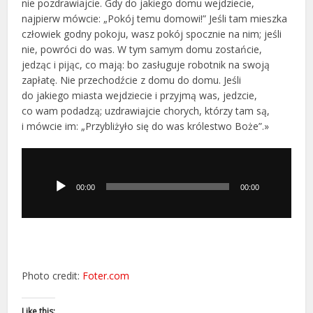
nie pozdrawiajcie. Gdy do jakiego domu wejdziecie,
najpierw mówcie: „Pokój temu domowi!” Jeśli tam mieszka
człowiek godny pokoju, wasz pokój spocznie na nim; jeśli
nie, powróci do was. W tym samym domu zostańcie,
jedząc i pijąc, co mają: bo zasługuje robotnik na swoją
zapłatę. Nie przechodźcie z domu do domu. Jeśli
do jakiego miasta wejdziecie i przyjmą was, jedzcie,
co wam podadzą; uzdrawiajcie chorych, którzy tam są,
i mówcie im: „Przybliżyło się do was królestwo Boże”.»
Odtwarzacz
plików
dźwiękowych
00:00
00:00
Photo credit:
Foter.com
Like this: