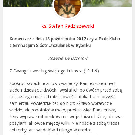
ks. Stefan Radziszewski
Komentarz z dnia 18 października 2017 czyta Piotr Kluba
z Gimnazjum Sióstr Urszulanek w Rybniku
Rozesłanie uczniów
Z Ewangelii według świętego Łukasza (10 1-9)
Spośród swoich uczniów wyznaczył Pan jeszcze innych
siedemdziesięciu dwóch i wysłał ich po dwóch przed sobą
do każdego miasta i miejscowości, dokąd sam przyjść
zamierzał. Powiedział też do nich: «Żniwo wprawdzie
wielkie, ale robotników mało; proście więc Pana żniwa,
żeby wyprawił robotników na swoje żniwo. Idźcie, oto was
posyłam jak owce między wilki. Nie noście z sobą trzosa
ani torby, ani sandałów; i nikogo w drodze