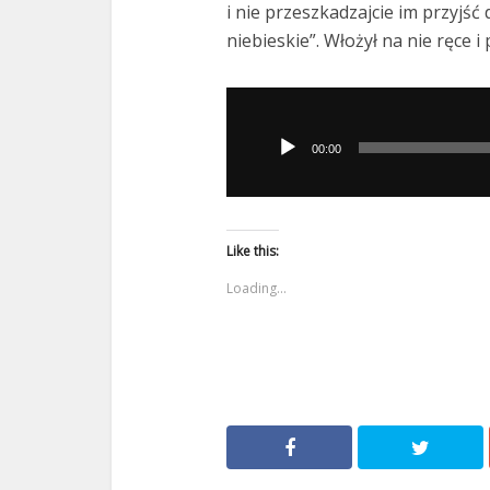
i nie przeszkadzajcie im przyjś
niebieskie”. Włożył na nie ręce i
Odtwarzacz
plików
00:00
dźwiękowych
Like this:
Loading...