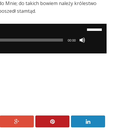
ć do Mnie; do takich bowiem należy królestwo
 poszedł stamtąd.
Używaj
strzałek
00:00
do
góry/do
dołu
aby
zwiększyć
lub
zmniejszyć
głośność.