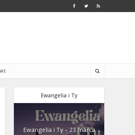
akt
Ewangelia i Ty
nia
Ewangelia i Ty – 23 marca
Ewangeli