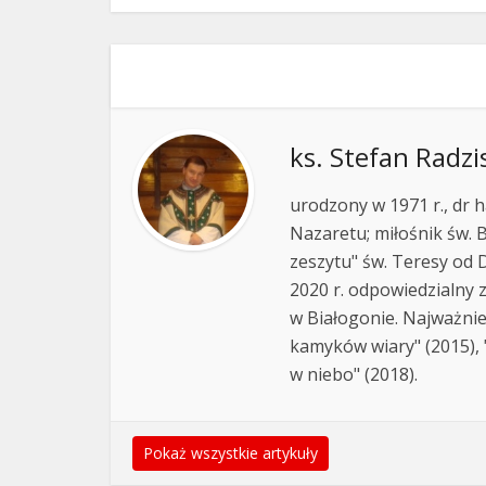
ks. Stefan Radzi
urodzony w 1971 r., dr h
Nazaretu; miłośnik św. B
zeszytu" św. Teresy od D
2020 r. odpowiedzialny 
w Białogonie. Najważnie
kamyków wiary" (2015), "
w niebo" (2018).
Pokaż wszystkie artykuły