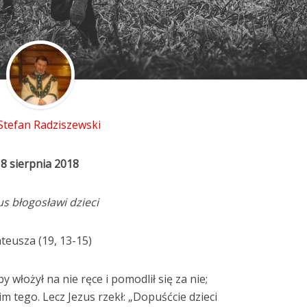
 Stefan Radziszewski
8 sierpnia 2018
us błogosławi dzieci
teusza (19, 13-15)
 włożył na nie ręce i pomodlił się za nie;
im tego. Lecz Jezus rzekł: „Dopuśćcie dzieci