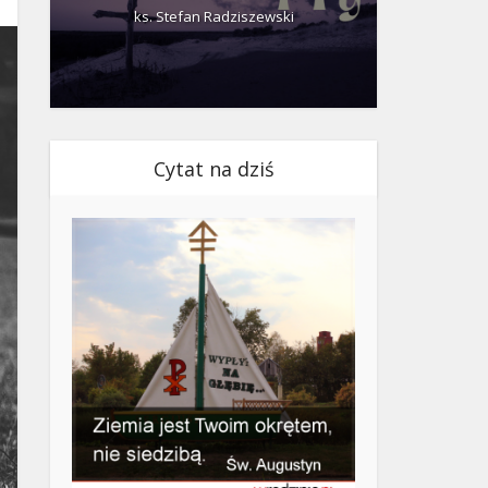
ks. Stefan Radziszewski
ks.
Cytat na dziś