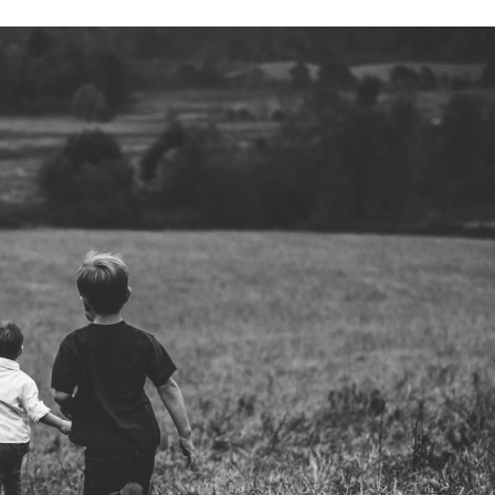
Stefan Radziszewski
ks. Stefan Radziszewski