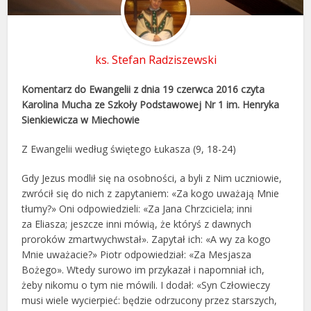
ks. Stefan Radziszewski
Komentarz do Ewangelii z dnia 19 czerwca 2016 czyta
Karolina Mucha ze Szkoły Podstawowej Nr 1 im. Henryka
Sienkiewicza w Miechowie
Z Ewangelii według świętego Łukasza (9, 18-24)
Gdy Jezus modlił się na osobności, a byli z Nim uczniowie,
zwrócił się do nich z zapytaniem: «Za kogo uważają Mnie
tłumy?» Oni odpowiedzieli: «Za Jana Chrzciciela; inni
za Eliasza; jeszcze inni mówią, że któryś z dawnych
proroków zmartwychwstał». Zapytał ich: «A wy za kogo
Mnie uważacie?» Piotr odpowiedział: «Za Mesjasza
Bożego». Wtedy surowo im przykazał i napomniał ich,
żeby nikomu o tym nie mówili. I dodał: «Syn Człowieczy
musi wiele wycierpieć: będzie odrzucony przez starszych,