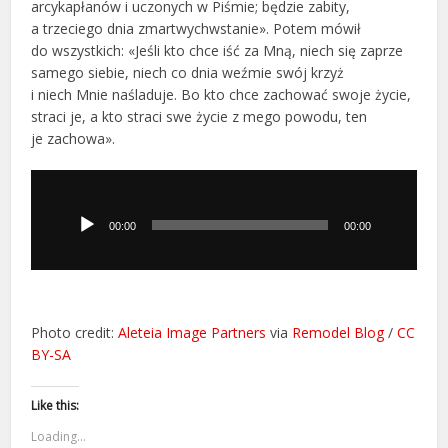
arcykapłanów i uczonych w Piśmie; będzie zabity,
a trzeciego dnia zmartwychwstanie». Potem mówił
do wszystkich: «Jeśli kto chce iść za Mną, niech się zaprze
samego siebie, niech co dnia weźmie swój krzyż
i niech Mnie naśladuje. Bo kto chce zachować swoje życie,
straci je, a kto straci swe życie z mego powodu, ten
je zachowa».
Odtwarzacz
plików
dźwiękowych
00:00
00:00
Photo credit:
Aleteia Image Partners
via
Remodel Blog
/
CC
BY-SA
Like this:
Loading...