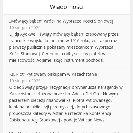
Wiadomości
„Mówiący bęben” wrócił na Wybrzeże Kości Słoniowej
10 sierpnia 2026
Djidji Ayokwe, „święty mówiący bęben” zrabowany przez
francuskie wojska kolonialne w 1916 roku, został po raz
pierwszy publicznie pokazany mieszkańcom Wybrzeża
Kości Słoniowej. Ceremonia odbyła się w piątek w
miejscowości Adjame, skąd instrument pochodzi.
Ks. Piotr Pytlowany biskupem w Kazachstanie
10 sierpnia 2026
Ojciec Święty przyjął rezygnację ordynariusza Karagandy w
Kazachstanie, złożoną przez bp. Adelio Dell’Oro. Nowym
pasterzem diecezji mianował ks. Piotra Pytlowanego,
kapłana archidiecezji przemyskiej, dotychczasowego
proboszcza katedry w Astanie i rzecznika Konferencji
Episkopatu Azji Środkowej - podaje Vatican News.