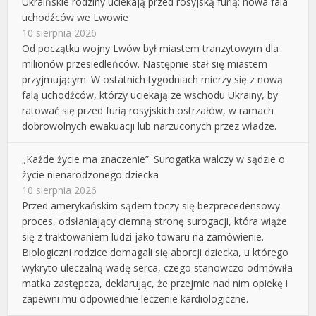
Ukraińskie rodziny uciekają przed rosyjską furią: nowa fala
uchodźców we Lwowie
10 sierpnia 2026
Od początku wojny Lwów był miastem tranzytowym dla
milionów przesiedleńców. Następnie stał się miastem
przyjmującym. W ostatnich tygodniach mierzy się z nową
falą uchodźców, którzy uciekają ze wschodu Ukrainy, by
ratować się przed furią rosyjskich ostrzałów, w ramach
dobrowolnych ewakuacji lub narzuconych przez władze.
„Każde życie ma znaczenie”. Surogatka walczy w sądzie o
życie nienarodzonego dziecka
10 sierpnia 2026
Przed amerykańskim sądem toczy się bezprecedensowy
proces, odsłaniający ciemną stronę surogacji, która wiąże
się z traktowaniem ludzi jako towaru na zamówienie.
Biologiczni rodzice domagali się aborcji dziecka, u którego
wykryto uleczalną wadę serca, czego stanowczo odmówiła
matka zastępcza, deklarując, że przejmie nad nim opiekę i
zapewni mu odpowiednie leczenie kardiologiczne.