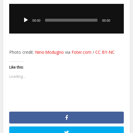
Odtwarzacz
plików
dźwiękowych
00:00
00:00
Photo credit:
Nino.Modugno
via
Foter.com
/
CC BY-NC
Like this:
Loading...