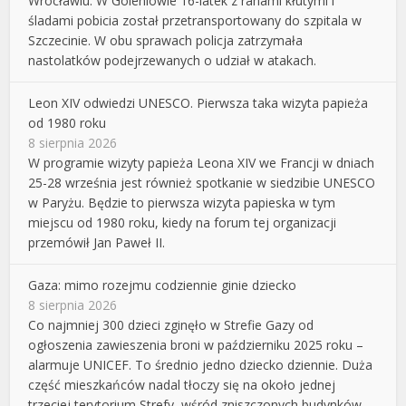
Wrocławiu. W Goleniowie 16-latek z ranami kłutymi i
śladami pobicia został przetransportowany do szpitala w
Szczecinie. W obu sprawach policja zatrzymała
nastolatków podejrzewanych o udział w atakach.
Leon XIV odwiedzi UNESCO. Pierwsza taka wizyta papieża
od 1980 roku
8 sierpnia 2026
W programie wizyty papieża Leona XIV we Francji w dniach
25-28 września jest również spotkanie w siedzibie UNESCO
w Paryżu. Będzie to pierwsza wizyta papieska w tym
miejscu od 1980 roku, kiedy na forum tej organizacji
przemówił Jan Paweł II.
Gaza: mimo rozejmu codziennie ginie dziecko
8 sierpnia 2026
Co najmniej 300 dzieci zginęło w Strefie Gazy od
ogłoszenia zawieszenia broni w październiku 2025 roku –
alarmuje UNICEF. To średnio jedno dziecko dziennie. Duża
część mieszkańców nadal tłoczy się na około jednej
trzeciej terytorium Strefy, wśród zniszczonych budynków,