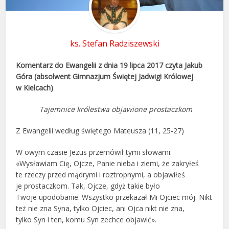
ks. Stefan Radziszewski
Komentarz do Ewangelii z dnia 19 lipca 2017 czyta Jakub
Góra (absolwent Gimnazjum Świętej Jadwigi Królowej
w Kielcach)
Tajemnice królestwa objawione prostaczkom
Z Ewangelii według świętego Mateusza (11, 25-27)
W owym czasie Jezus przemówił tymi słowami:
«Wysławiam Cię, Ojcze, Panie nieba i ziemi, że zakryłeś
te rzeczy przed mądrymi i roztropnymi, a objawiłeś
je prostaczkom. Tak, Ojcze, gdyż takie było
Twoje upodobanie. Wszystko przekazał Mi Ojciec mój. Nikt
też nie zna Syna, tylko Ojciec, ani Ojca nikt nie zna,
tylko Syn i ten, komu Syn zechce objawić».