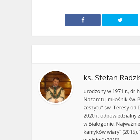
ks. Stefan Radzi
urodzony w 1971 r., dr h
Nazaretu; miłośnik św. B
zeszytu" św. Teresy od D
2020 r. odpowiedzialny 
w Białogonie. Najważnie
kamyków wiary" (2015), "