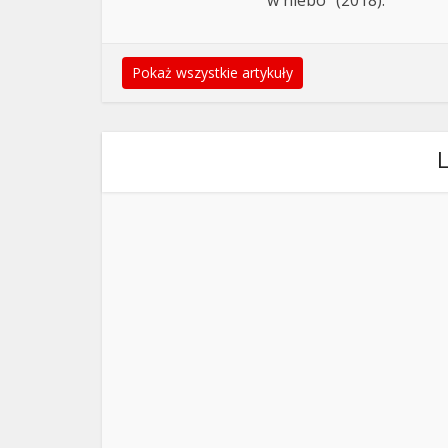
w niebo" (2018).
Pokaż wszystkie artykuły
L