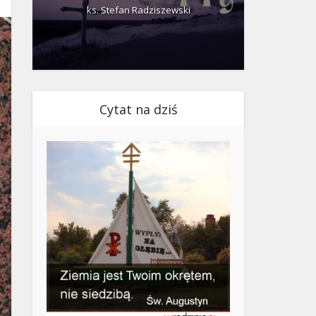
ks. Stefan Radziszewski
ks.
Cytat na dziś