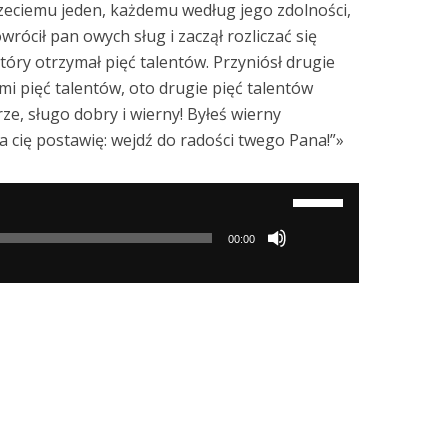
rzeciemu jeden, każdemu według jego zdolności,
wrócił pan owych sług i zaczął rozliczać się
tóry otrzymał pięć talentów. Przyniósł drugie
 mi pięć talentów, oto drugie pięć talentów
ze, sługo dobry i wierny! Byłeś wierny
a cię postawię: wejdź do radości twego Pana!”»
Używaj
strzałek
00:00
do
góry/do
dołu
aby
zwiększyć
lub
zmniejszyć
głośność.