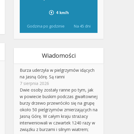
Godzina po godzinie
Na 45 dni
Wiadomości
Burza uderzyła w pielgrzymów idących
na Jasną Górę. Są ranni
7 sierpnia 2026
Dwie osoby zostały ranne po tym, jak
w powiecie buskim podczas gwałtownej
burzy drzewo przewróciło się na grupę
około 50 pielgrzymów zmierzających na
Jasną Górę. W całym kraju strażacy
interweniowali w czwartek 1240 razy w
związku z burzami i silnym wiatrem;