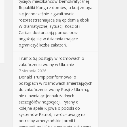
tysięcy mieszkańców Demokratycznej
Republiki Konga z domów, a kraj zmaga
się jednocześnie z gwałtownie
rozprzestrzeniającą się epidemią eboli.
W dramatycznej sytuacji Kościół i
Caritas dostarczają pomoc oraz
angażują się w działania mające
ograniczyć liczbę zakażeń.
Trump: Są postępy w rozmowach o
zakończeniu wojny w Ukrainie
7 sierpnia 2026
Donald Trump poinformował o
postępach w rozmowach zmierzających
do zakończenia wojny Rosji z Ukrainą,
nie ujawniając jednak żadnych
szczegółów negocjacji. Pytany o
kolejne apele Kijowa o pociski do
systemów Patriot, zwrócił uwagę na
potrzeby amerykańskiej armii i
zapewnił, że USA uzupełniają zużywane