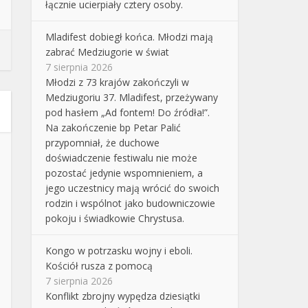
łącznie ucierpiały cztery osoby.
Mladifest dobiegł końca. Młodzi mają
zabrać Medziugorie w świat
7 sierpnia 2026
Młodzi z 73 krajów zakończyli w
Medziugoriu 37. Mladifest, przeżywany
pod hasłem „Ad fontem! Do źródła!”.
Na zakończenie bp Petar Palić
przypomniał, że duchowe
doświadczenie festiwalu nie może
pozostać jedynie wspomnieniem, a
jego uczestnicy mają wrócić do swoich
rodzin i wspólnot jako budowniczowie
pokoju i świadkowie Chrystusa.
Kongo w potrzasku wojny i eboli.
Kościół rusza z pomocą
7 sierpnia 2026
Konflikt zbrojny wypędza dziesiątki