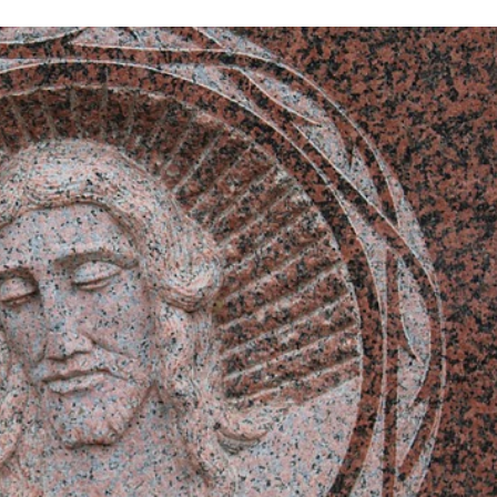
Stefan Radziszewski
ks. Stefan Radziszewski