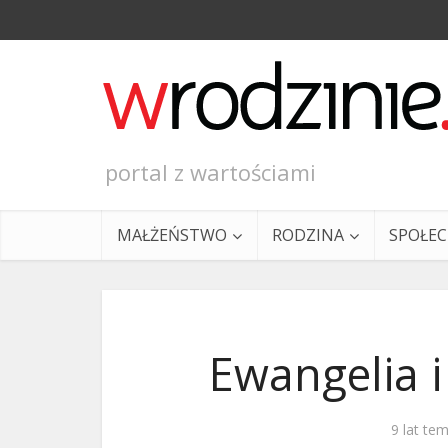
portal z wartościami
MAŁŻEŃSTWO
RODZINA
SPOŁE
Ewangelia i
Ewangeli
9 lat te