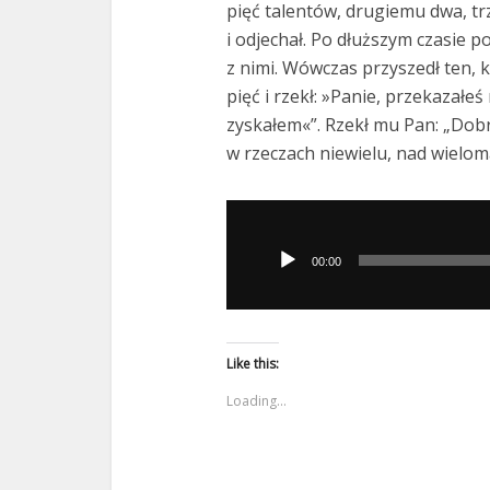
pięć talentów, drugiemu dwa, t
i odjechał. Po dłuższym czasie po
z nimi. Wówczas przyszedł ten, k
pięć i rzekł: »Panie, przekazałeś
zyskałem«”. Rzekł mu Pan: „Dobr
w rzeczach niewielu, nad wielom
Odtwarzacz
plików
00:00
dźwiękowych
Like this:
Loading...