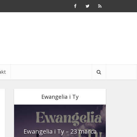
akt
Ewangelia i Ty
nia
Ewangelia i Ty – 23 marca
Ewangeli