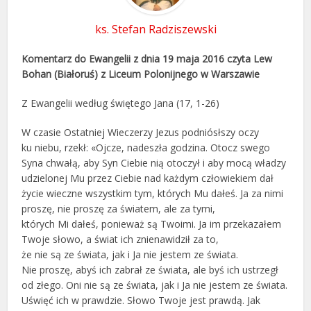
ks. Stefan Radziszewski
Komentarz do Ewangelii z dnia 19 maja 2016
czyta
Lew
Bohan (Białoruś) z Liceum Polonijnego w Warszawie
Z Ewangelii według świętego Jana (17, 1-26)
W czasie Ostatniej Wieczerzy Jezus podniósłszy oczy
ku niebu, rzekł: «Ojcze, nadeszła godzina. Otocz swego
Syna chwałą, aby Syn Ciebie nią otoczył i aby mocą władzy
udzielonej Mu przez Ciebie nad każdym człowiekiem dał
życie wieczne wszystkim tym, których Mu dałeś. Ja za nimi
proszę, nie proszę za światem, ale za tymi,
których Mi dałeś, ponieważ są Twoimi. Ja im przekazałem
Twoje słowo, a świat ich znienawidził za to,
że nie są ze świata, jak i Ja nie jestem ze świata.
Nie proszę, abyś ich zabrał ze świata, ale byś ich ustrzegł
od złego. Oni nie są ze świata, jak i Ja nie jestem ze świata.
Uświęć ich w prawdzie. Słowo Twoje jest prawdą. Jak