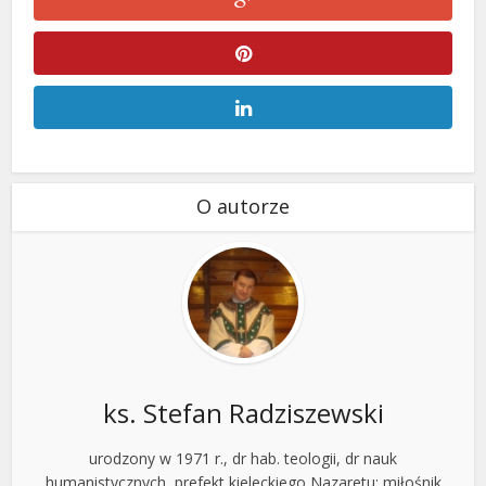
O autorze
ks. Stefan Radziszewski
urodzony w 1971 r., dr hab. teologii, dr nauk
humanistycznych, prefekt kieleckiego Nazaretu; miłośnik