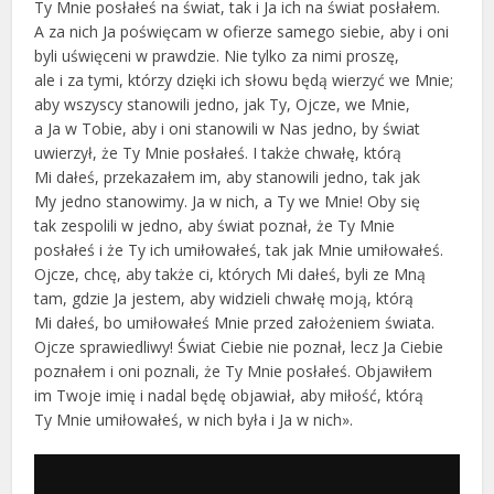
Ty Mnie posłałeś na świat, tak i Ja ich na świat posłałem.
A za nich Ja poświęcam w ofierze samego siebie, aby i oni
byli uświęceni w prawdzie. Nie tylko za nimi proszę,
ale i za tymi, którzy dzięki ich słowu będą wierzyć we Mnie;
aby wszyscy stanowili jedno, jak Ty, Ojcze, we Mnie,
a Ja w Tobie, aby i oni stanowili w Nas jedno, by świat
uwierzył, że Ty Mnie posłałeś. I także chwałę, którą
Mi dałeś, przekazałem im, aby stanowili jedno, tak jak
My jedno stanowimy. Ja w nich, a Ty we Mnie! Oby się
tak zespolili w jedno, aby świat poznał, że Ty Mnie
posłałeś i że Ty ich umiłowałeś, tak jak Mnie umiłowałeś.
Ojcze, chcę, aby także ci, których Mi dałeś, byli ze Mną
tam, gdzie Ja jestem, aby widzieli chwałę moją, którą
Mi dałeś, bo umiłowałeś Mnie przed założeniem świata.
Ojcze sprawiedliwy! Świat Ciebie nie poznał, lecz Ja Ciebie
poznałem i oni poznali, że Ty Mnie posłałeś. Objawiłem
im Twoje imię i nadal będę objawiał, aby miłość, którą
Ty Mnie umiłowałeś, w nich była i Ja w nich».
Odtwarzacz
plików